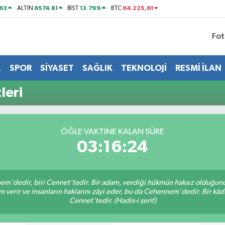
63
6574.81
13.799
64.225,61
ALTIN
BİST
BTC
Fot
L
SPOR
SİYASET
SAĞLIK
TEKNOLOJİ
RESMİ İLAN
leri
ÖĞLE VAKTİNE KALAN SÜRE
03:16:23
nem'dedir, biri Cennet'tedir. Bir adam, verdiği hükmün haksız olduğunu 
verir ve insanların haklarını zâyi eder, bu da Cehennem'dedir. Bir kâdı 
Cennet'tedir. (Hadis-i şerif)