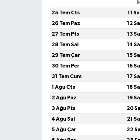
25 Tem Cts
11 S
26 Tem Paz
12 S
27 Tem Pts
13 S
28 Tem Sal
14 S
29 Tem Çar
15 S
30 Tem Per
16 S
31 Tem Cum
17 S
1 Ağu Cts
18 S
2 Ağu Paz
19 S
3 Ağu Pts
20 S
4 Ağu Sal
21 S
5 Ağu Çar
22 S