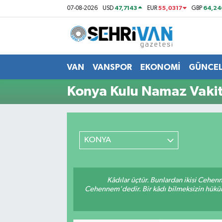
47,7143
55,0317
64,24
07-08-2026
USD
EUR
GBP
Van Nöbetçi Eczaneler
Van Hava Durumu
VAN
VANSPOR
EKONOMİ
GÜNCE
VAN Namaz Vakitleri
Konya Kulu Namaz Vakit
Van Trafik Yoğunluk Haritası
Süper Lig Puan Durumu ve Fikstür
KONYA
Tüm Manşetler
Kâdılar üçtür. Bunlardan ikisi Cehen
Son Dakika Haberleri
Cehennem'dedir. Bir kâdı bilmeksizin hüküm 
Haber Arşivi