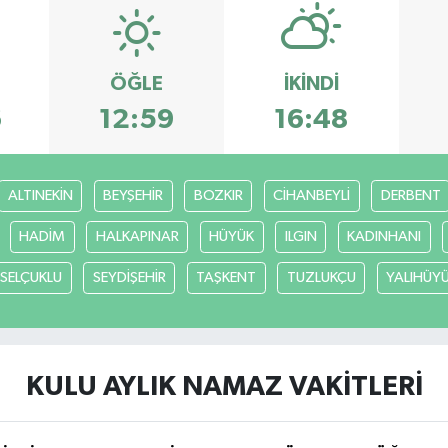
ÖĞLE
İKINDI
6
12:59
16:48
ALTINEKİN
BEYŞEHİR
BOZKIR
CİHANBEYLİ
DERBENT
HADİM
HALKAPINAR
HÜYÜK
ILGIN
KADINHANI
SELÇUKLU
SEYDİŞEHİR
TAŞKENT
TUZLUKÇU
YALIHÜY
KULU AYLIK NAMAZ VAKITLERI