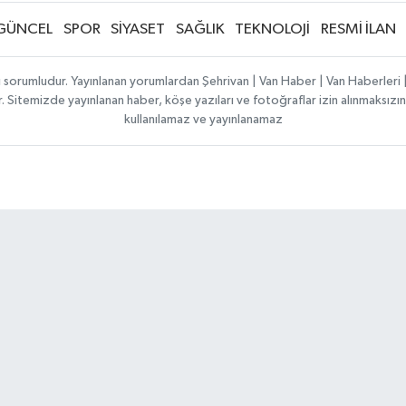
GÜNCEL
SPOR
SİYASET
SAĞLIK
TEKNOLOJİ
RESMİ İLAN
ı sorumludur. Yayınlanan yorumlardan Şehrivan | Van Haber | Van Haberler
ılır. Sitemizde yayınlanan haber, köşe yazıları ve fotoğraflar izin alınmaksı
kullanılamaz ve yayınlanamaz