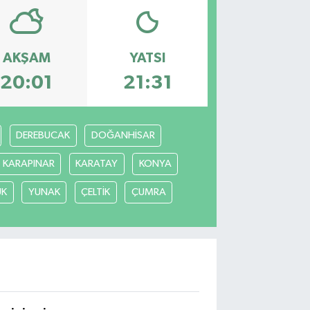
AKŞAM
YATSI
20:01
21:31
DEREBUCAK
DOĞANHİSAR
KARAPINAR
KARATAY
KONYA
ÜK
YUNAK
ÇELTİK
ÇUMRA