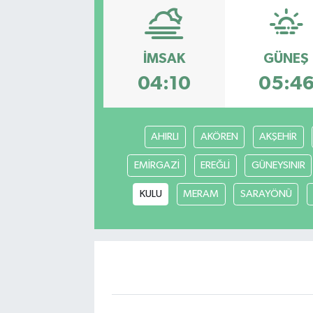
İMSAK
GÜNEŞ
04:10
05:4
AHIRLI
AKÖREN
AKŞEHİR
EMİRGAZİ
EREĞLİ
GÜNEYSINIR
KULU
MERAM
SARAYÖNÜ