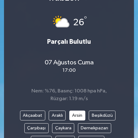
°
26
Parçalı Bulutlu
07 Ağustos Cuma
17:00
Nem: %76, Basınç: 1008 hpa hPa,
Rüzgar: 1.19 m/s
Akçaabat
Araklı
Arsin
Beşikdüzü
Çarşıbaşı
Çaykara
Dernekpazarı