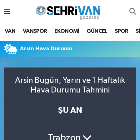
Van Nöbetçi Eczaneler
VAN
VANSPOR
EKONOMİ
GÜNCEL
SPOR
S
Van Hava Durumu
Arsin Hava Durumu
VAN Namaz Vakitleri
Van Trafik Yoğunluk Haritası
Arsin Bugün, Yarın ve 1 Haftalık
Süper Lig Puan Durumu ve Fikstür
Hava Durumu Tahmini
Tüm Manşetler
ŞU AN
Son Dakika Haberleri
Haber Arşivi
Trabzon