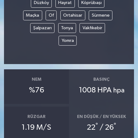
Düzköy
Hayrat
Köprübaşı
Maçka
Of
Ortahisar
Sürmene
Şalpazarı
Tonya
Vakfıkebir
Yomra
NEM
BASINÇ
%76
1008 HPA
hpa
RÜZGAR
EN DÜŞÜK / EN YÜKSEK
°
°
1.19 M/S
22
/ 26