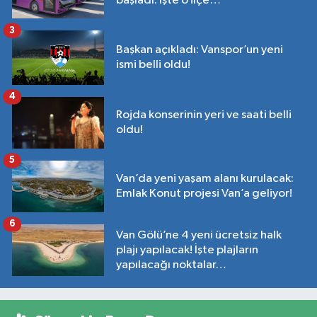
başladı: İşte o ilçe…
3
Başkan açıkladı: Vanspor’un yeni
ismi belli oldu!
4
Rojda konserinin yeri ve saati belli
oldu!
5
Van’da yeni yaşam alanı kurulacak:
Emlak Konut projesi Van’a geliyor!
6
Van Gölü’ne 4 yeni ücretsiz halk
plajı yapılacak! İşte plajların
yapılacağı noktalar…