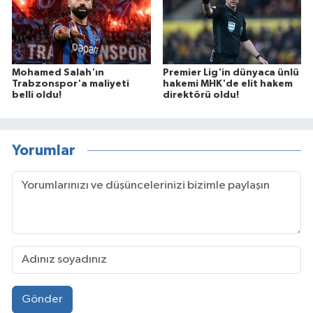
Mohamed Salah'ın
Premier Lig'in dünyaca ünlü
Trabzonspor'a maliyeti
hakemi MHK'de elit hakem
belli oldu!
direktörü oldu!
Yorumlar
Gönder