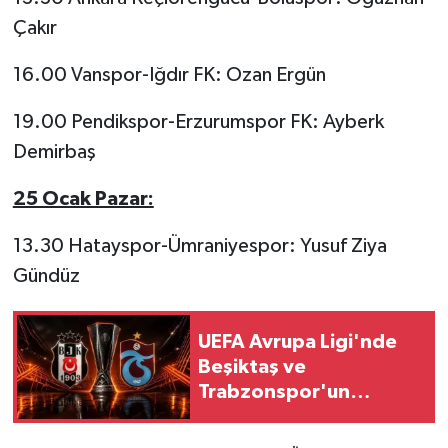
Çakır
16.00 Vanspor-Iğdır FK: Ozan Ergün
19.00 Pendikspor-Erzurumspor FK: Ayberk
Demirbaş
25 Ocak Pazar:
13.30 Hatayspor-Ümraniyespor: Yusuf Ziya
Gündüz
UEFA Avrupa Ligi'nde
Beşiktaş ve
Trabzonspor'un
muhtemel rakipleri
netleşti!