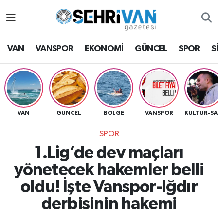
Van Nöbetçi Eczaneler
VAN
VANSPOR
EKONOMİ
GÜNCEL
SPOR
S
Van Hava Durumu
VAN Namaz Vakitleri
Van Trafik Yoğunluk Haritası
VAN
GÜNCEL
BÖLGE
VANSPOR
K
SPOR
Süper Lig Puan Durumu ve Fikstür
1.Lig’de dev maçları
Tüm Manşetler
yönetecek hakemler belli
oldu! İşte Vanspor-Iğdır
Son Dakika Haberleri
derbisinin hakemi
Haber Arşivi