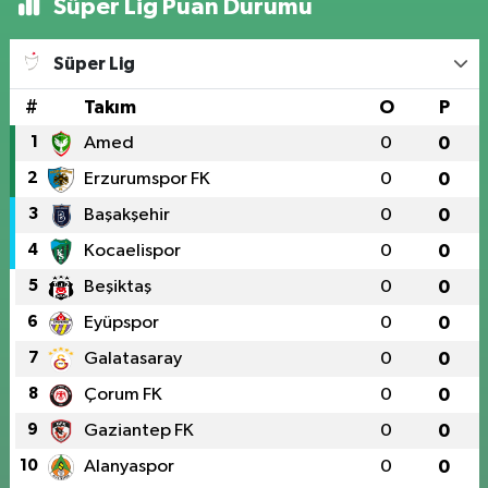
Süper Lig Puan Durumu
Süper Lig
#
Takım
O
P
1
Amed
0
0
2
Erzurumspor FK
0
0
3
Başakşehir
0
0
4
Kocaelispor
0
0
5
Beşiktaş
0
0
6
Eyüpspor
0
0
7
Galatasaray
0
0
8
Çorum FK
0
0
9
Gaziantep FK
0
0
10
Alanyaspor
0
0