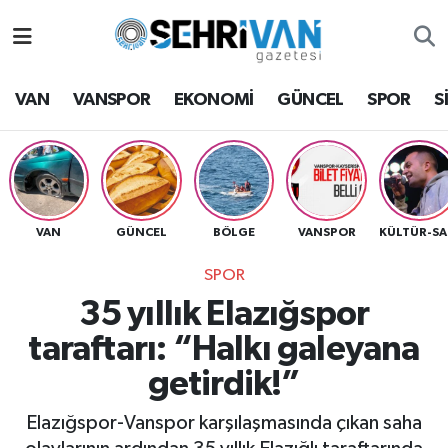
Van Nöbetçi Eczaneler
VAN
VANSPOR
EKONOMİ
GÜNCEL
SPOR
S
Van Hava Durumu
VAN Namaz Vakitleri
Van Trafik Yoğunluk Haritası
VAN
GÜNCEL
BÖLGE
VANSPOR
K
SPOR
Süper Lig Puan Durumu ve Fikstür
35 yıllık Elazığspor
Tüm Manşetler
taraftarı: “Halkı galeyana
getirdik!”
Son Dakika Haberleri
Elazığspor-Vanspor karşılaşmasında çıkan saha
Haber Arşivi