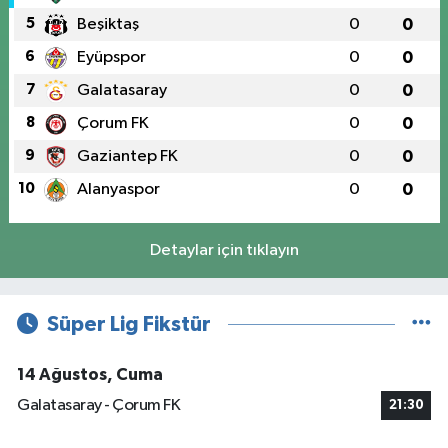
5
Beşiktaş
0
0
6
Eyüpspor
0
0
7
Galatasaray
0
0
8
Çorum FK
0
0
9
Gaziantep FK
0
0
10
Alanyaspor
0
0
Detaylar için tıklayın
Süper Lig Fikstür
14 Ağustos, Cuma
Galatasaray - Çorum FK
21:30