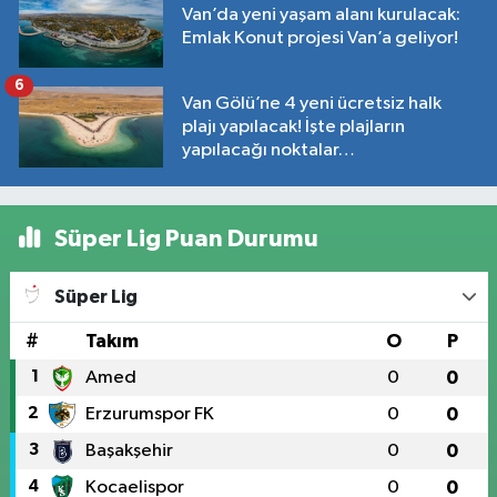
Van’da yeni yaşam alanı kurulacak:
Emlak Konut projesi Van’a geliyor!
6
Van Gölü’ne 4 yeni ücretsiz halk
plajı yapılacak! İşte plajların
yapılacağı noktalar…
Süper Lig Puan Durumu
Süper Lig
#
Takım
O
P
1
Amed
0
0
2
Erzurumspor FK
0
0
3
Başakşehir
0
0
4
Kocaelispor
0
0