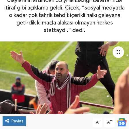
olaylarının ardından 35 yıllık Elazığlı taraftarında
itiraf gibi açıklama geldi. Çiçek, “sosyal medyada
o kadar çok tahrik tehdit içerikli halkı galeyana
getirdik ki maçla alakası olmayan herkes
stattaydı.” dedi.
Paylaş
-
+
A
A