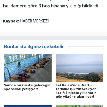
belirlemere göre 3 boş binanın yıkıldığı bildirildi.
Kaynak:
HABER MERKEZİ
Bunlar da ilginizi çekebilir
Van’da bu kursta geleceğin
Kef Kalesi’nde Urartu
sporcuları yetişiyor!
tarihine ışık tutacak yeni
keşif: Binlerce yıllık tarih
gün yüzüne çıkarılıyor!