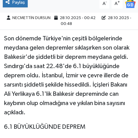
Paylaş
-
+
A
A
NECMETTİN DURSUN
28.10.2025 - 00:42
28.10.2025 -
00:48
Son dönemde Türkiye'nin çeşitli bölgelerinde
meydana gelen depremler sıklaşırken son olarak
Balıkesir'de şiddetli bir deprem meydana geldi.
Sındırgı'da saat 22.48'de 6.1 büyüklüğünde
deprem oldu. İstanbul, İzmir ve çevre illerde de
sarsıntı şiddetli şekilde hissedildi. İçişleri Bakanı
Ali Yerlikaya 6.1'lik Balıkesir depreminde can
kaybının olup olmadığına ve yıkılan bina sayısını
açıkladı.
6.1 BÜYÜKLÜĞÜNDE DEPREM