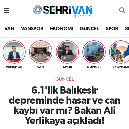
Van Nöbetçi Eczaneler
VAN
VANSPOR
EKONOMİ
GÜNCEL
SPOR
S
Van Hava Durumu
VAN Namaz Vakitleri
Van Trafik Yoğunluk Haritası
VANSPOR
VAN
SPOR
GÜNCEL
EKONOM
GÜNCEL
Süper Lig Puan Durumu ve Fikstür
6.1'lik Balıkesir
Tüm Manşetler
depreminde hasar ve can
kaybı var mı? Bakan Ali
Son Dakika Haberleri
Yerlikaya açıkladı!
Haber Arşivi