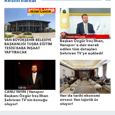
Resmi İlanlar
RESMİ İLANDIR
VAN BÜYÜKŞEHİR BELEDİYE
Başkan Özgür İreç İlhan,
BAŞKANLIĞI TUŞBA EĞİTİM
Vanspor'a dair merak
TESİSİ KABA İNŞAAT
edilen tüm detayları
YAPTIRACAK
Şehrivan TV'ye açıkladı!
CANLI YAYIN | Vanspor
Van’da tarihi ekonomi
Başkanı Özgür İreç İlhan
zirvesi: Van lojistik üs
Şehrivan TV’nin konuğu
oluyor!
oluyor!