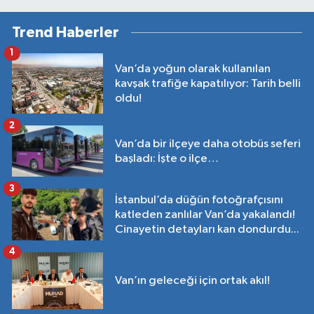
Trend Haberler
1
Van’da yoğun olarak kullanılan
kavşak trafiğe kapatılıyor: Tarih belli
oldu!
2
Van’da bir ilçeye daha otobüs seferi
başladı: İşte o ilçe…
3
İstanbul’da düğün fotoğrafçısını
katleden zanlılar Van’da yakalandı!
Cinayetin detayları kan dondurdu...
4
Van’ın geleceği için ortak akıl!