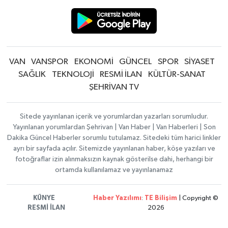
VAN
VANSPOR
EKONOMİ
GÜNCEL
SPOR
SİYASET
SAĞLIK
TEKNOLOJİ
RESMİ İLAN
KÜLTÜR-SANAT
ŞEHRİVAN TV
Sitede yayınlanan içerik ve yorumlardan yazarları sorumludur.
Yayınlanan yorumlardan Şehrivan | Van Haber | Van Haberleri | Son
Dakika Güncel Haberler sorumlu tutulamaz. Sitedeki tüm harici linkler
ayrı bir sayfada açılır. Sitemizde yayınlanan haber, köşe yazıları ve
fotoğraflar izin alınmaksızın kaynak gösterilse dahi, herhangi bir
ortamda kullanılamaz ve yayınlanamaz
KÜNYE
Haber Yazılımı
:
TE Bilişim
| Copyright ©
RESMİ İLAN
2026