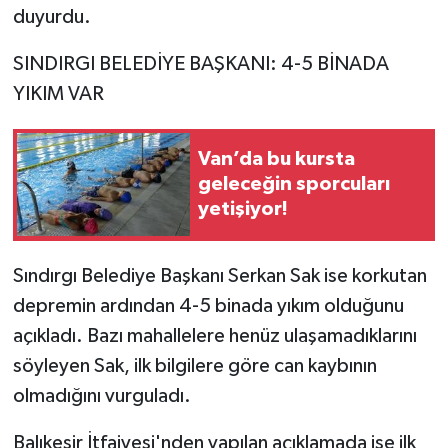
duyurdu.
SINDIRGI BELEDİYE BAŞKANI: 4-5 BİNADA
YIKIM VAR
Van’da bu kursta
geleceğin sporcuları
yetişiyor!
Sındırgı Belediye Başkanı Serkan Sak ise korkutan
depremin ardından 4-5 binada yıkım olduğunu
açıkladı. Bazı mahallelere henüz ulaşamadıklarını
söyleyen Sak, ilk bilgilere göre can kaybının
olmadığını vurguladı.
Balıkesir İtfaiyesi'nden yapılan açıklamada ise ilk