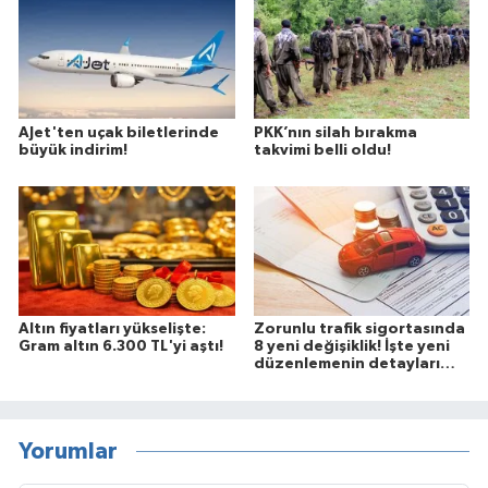
AJet'ten uçak biletlerinde
PKK’nın silah bırakma
büyük indirim!
takvimi belli oldu!
Altın fiyatları yükselişte:
Zorunlu trafik sigortasında
Gram altın 6.300 TL'yi aştı!
8 yeni değişiklik! İşte yeni
düzenlemenin detayları…
Yorumlar