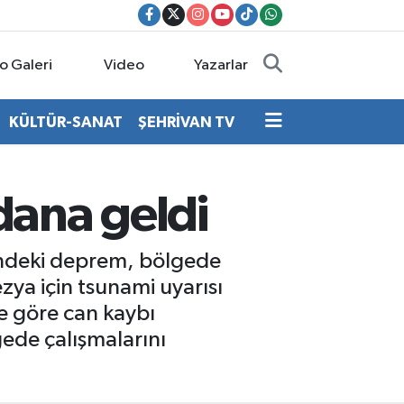
o Galeri
Video
Yazarlar
KÜLTÜR-SANAT
ŞEHRİVAN TV
ana geldi
ündeki deprem, bölgede
zya için tsunami uyarısı
re göre can kaybı
gede çalışmalarını