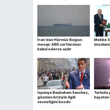
İran’dan Hürmüz Boğazı
Mekke S
mesajı: ABD şartlarımızı
imzaland
kabul ederse açılır
İspanya Başbakanı Sanchez,
Tarlada y
göçmen kriziyle ilgili
hayatını
sessizliğini bozdu