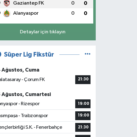
9
Gaziantep FK
0
0
0
Alanyaspor
0
0
Detaylar için tıklayın
Süper Lig Fikstür
4 Ağustos, Cuma
latasaray - Çorum FK
21:30
5 Ağustos, Cumartesi
nyaspor - Rizespor
19:00
sımpaşa - Trabzonspor
19:00
nçlerbirliği S.K. - Fenerbahçe
21:30