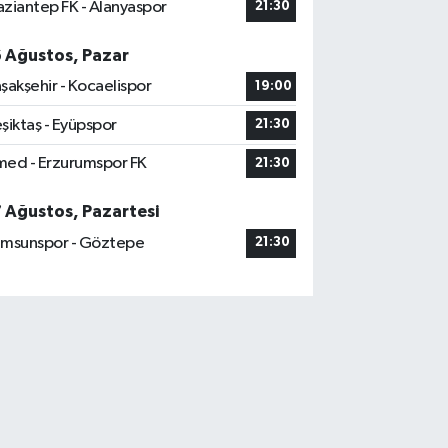
ziantep FK - Alanyaspor
21:30
6 Ağustos, Pazar
şakşehir - Kocaelispor
19:00
şiktaş - Eyüpspor
21:30
ed - Erzurumspor FK
21:30
7 Ağustos, Pazartesi
msunspor - Göztepe
21:30