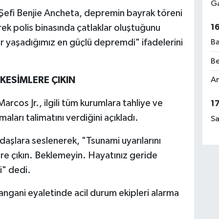
Ga
 Şefi Benjie Ancheta, depremin bayrak töreni
rek polis binasında çatlaklar oluştuğunu
1
r yaşadığımız en güçlü depremdi" ifadelerini
Ba
Be
ESİMLERE ÇIKIN
Am
arcos Jr., ilgili tüm kurumlara tahliye ve
1
aları talimatını verdiğini açıkladı.
Sa
aşlara seslenerek, "Tsunami uyarılarını
re çıkın. Beklemeyin. Hayatınız geride
i" dedi.
rangani eyaletinde acil durum ekipleri alarma