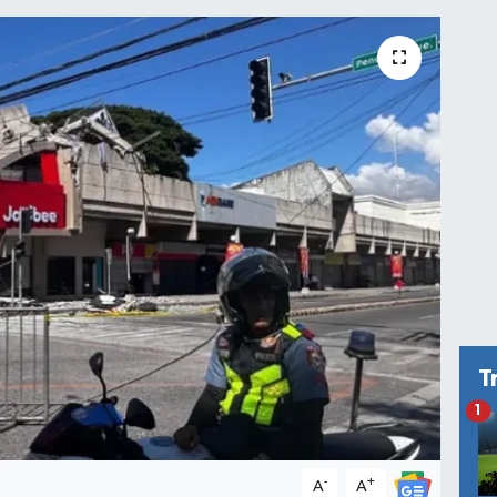
T
1
-
+
A
A