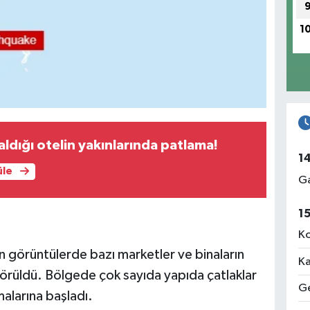
1
ldığı otelin yakınlarında patlama!
1
üle
Ga
1
Ko
n görüntülerde bazı marketler ve binaların
Ka
rüldü. Bölgede çok sayıda yapıda çatlaklar
Ge
malarına başladı.