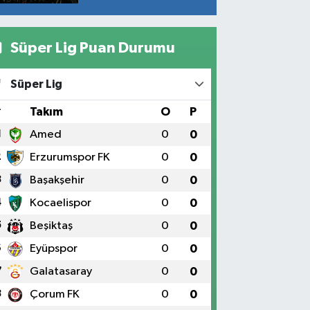
Süper Lig Puan Durumu
Süper Lig
#
Takım
O
P
1
Amed
0
0
2
Erzurumspor FK
0
0
3
Başakşehir
0
0
4
Kocaelispor
0
0
5
Beşiktaş
0
0
6
Eyüpspor
0
0
7
Galatasaray
0
0
8
Çorum FK
0
0