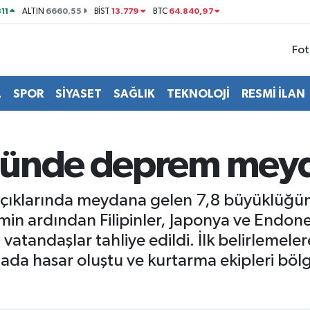
11
6660.55
13.779
64.840,97
ALTIN
BİST
BTC
Fot
L
SPOR
SİYASET
SAĞLIK
TEKNOLOJİ
RESMİ İLAN
ğünde deprem meyd
ı açıklarında meydana gelen 7,8 büyüklüğ
in ardından Filipinler, Japonya ve Endone
i vatandaşlar tahliye edildi. İlk belirlemele
nada hasar oluştu ve kurtarma ekipleri böl