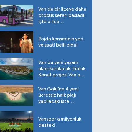
Van’da bir ilçeye daha
otobüs seferi başladı:
İşte o ilçe…
Rojda konserinin yeri
ve saati belli oldu!
Van’da yeni yaşam
alanı kurulacak: Emlak
Konut projesi Van’a
geliyor!
Van Gölü’ne 4 yeni
ücretsiz halk plajı
yapılacak! İşte
plajların yapılacağı
noktalar…
Vanspor’a milyonluk
destek!