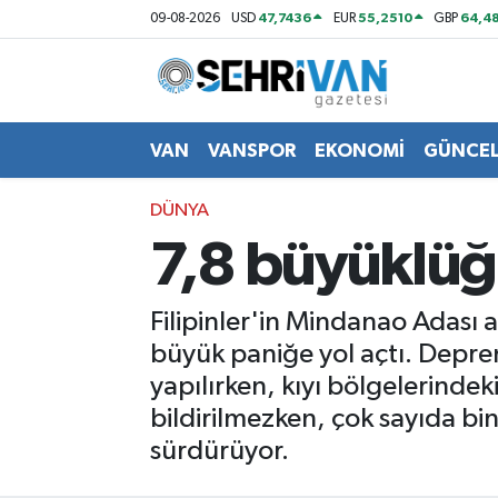
47,7436
55,2510
64,48
09-08-2026
USD
EUR
GBP
Van Nöbetçi Eczaneler
Van Hava Durumu
VAN
VANSPOR
EKONOMİ
GÜNCE
VAN Namaz Vakitleri
DÜNYA
7,8 büyüklü
Van Trafik Yoğunluk Haritası
Süper Lig Puan Durumu ve Fikstür
Filipinler'in Mindanao Adas
büyük paniğe yol açtı. Deprem
Tüm Manşetler
yapılırken, kıyı bölgelerindek
bildirilmezken, çok sayıda bi
Son Dakika Haberleri
sürdürüyor.
Haber Arşivi