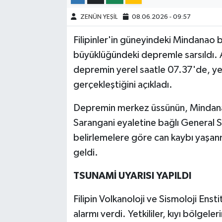
ZENÜN YEŞİL
08.06.2026 - 09:57
Filipinler'in güneyindeki Mindanao
büyüklüğündeki depremle sarsıldı. 
depremin yerel saatle 07.37'de, yer
gerçekleştiğini açıkladı.
Depremin merkez üssünün, Mindana
Sarangani eyaletine bağlı General San
belirlemelere göre can kaybı yaşa
geldi.
TSUNAMİ UYARISI YAPILDI
Filipin Volkanoloji ve Sismoloji Ens
alarmı verdi. Yetkililer, kıyı bölge