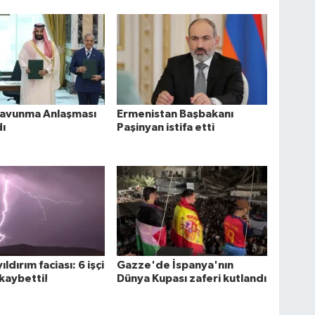
avunma Anlaşması
Ermenistan Başbakanı
ı
Paşinyan istifa etti
ıldırım faciası: 6 işçi
Gazze'de İspanya'nın
 kaybetti!
Dünya Kupası zaferi kutlandı