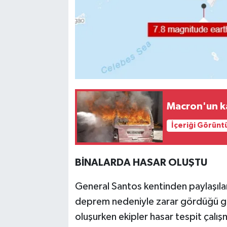
Macron'un ka
İçeriği Görünt
BİNALARDA HASAR OLUŞTU
General Santos kentinden paylaşıla
deprem nedeniyle zarar gördüğü gö
oluşurken ekipler hasar tespit çalış