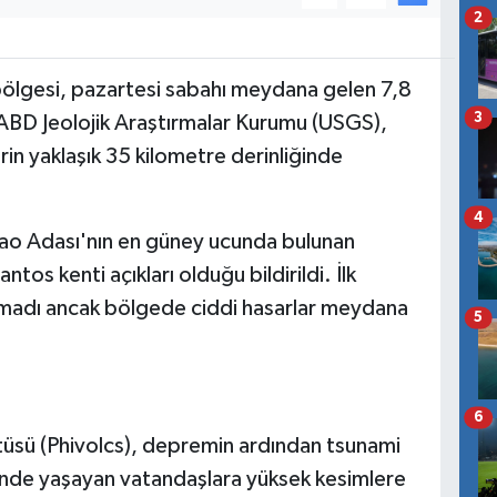
2
 bölgesi, pazartesi sabahı meydana gelen 7,8
3
ABD Jeolojik Araştırmalar Kurumu (USGS),
in yaklaşık 35 kilometre derinliğinde
4
o Adası'nın en güney ucunda bulunan
tos kenti açıkları olduğu bildirildi. İlk
nmadı ancak bölgede ciddi hasarlar meydana
5
6
titüsü (Phivolcs), depremin ardından tsunami
lerinde yaşayan vatandaşlara yüksek kesimlere