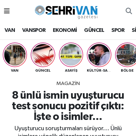
Van Nöbetçi Eczaneler
VAN
VANSPOR
EKONOMİ
GÜNCEL
SPOR
S
Van Hava Durumu
VAN Namaz Vakitleri
Van Trafik Yoğunluk Haritası
VAN
GÜNCEL
ASAYİŞ
BÖLGE
KÜLTÜR-SANAT
MAGAZİN
Süper Lig Puan Durumu ve Fikstür
8 ünlü ismin uyuşturucu
Tüm Manşetler
test sonucu pozitif çıktı:
İşte o isimler…
Son Dakika Haberleri
Uyuşturucu soruşturmaları sürüyor... Ünlü
Haber Arşivi