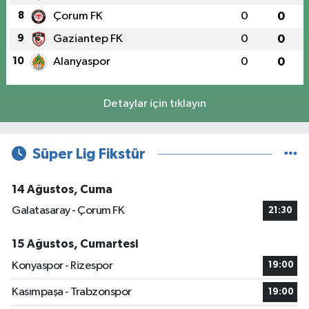
8
Çorum FK
0
0
9
Gaziantep FK
0
0
10
Alanyaspor
0
0
Detaylar için tıklayın
Süper Lig Fikstür
14 Ağustos, Cuma
Galatasaray - Çorum FK
21:30
15 Ağustos, Cumartesi
Konyaspor - Rizespor
19:00
Kasımpaşa - Trabzonspor
19:00