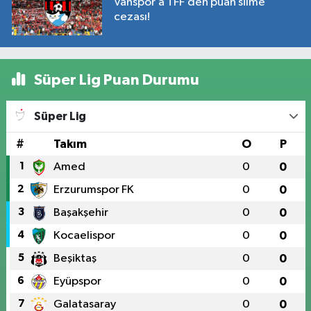
Vanspor’a TFF’den puan silme
cezası!
Süper Lig Puan Durumu
Süper Lig
#
Takım
O
P
1
Amed
0
0
2
Erzurumspor FK
0
0
3
Başakşehir
0
0
4
Kocaelispor
0
0
5
Beşiktaş
0
0
6
Eyüpspor
0
0
7
Galatasaray
0
0