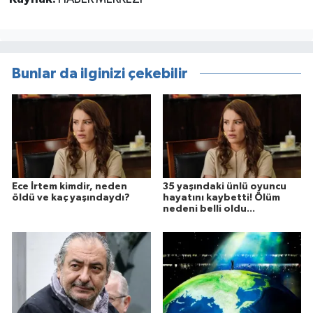
Bunlar da ilginizi çekebilir
Ece İrtem kimdir, neden
35 yaşındaki ünlü oyuncu
öldü ve kaç yaşındaydı?
hayatını kaybetti! Ölüm
nedeni belli oldu...