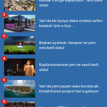
kavşak trafiğe kapatılıyor: Tarih belli
oldu!
2
Van’da bir ilçeye daha otobüs seferi
başladı: İşte o ilçe…
3
Başkan açıkladı: Vanspor’un yeni
ismi belli oldu!
4
Rojda konserinin yeri ve saati belli
oldu!
5
Van’da yeni yaşam alanı kurulacak:
Emlak Konut projesi Van’a geliyor!
6