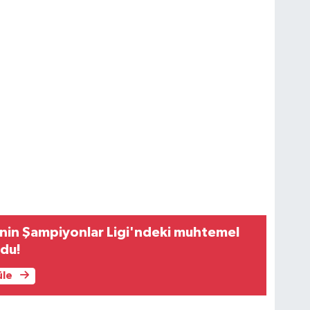
nin Şampiyonlar Ligi'ndeki muhtemel
ldu!
üle