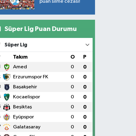
puan silme cezası!
Süper Lig Puan Durumu
Süper Lig
#
Takım
O
P
1
Amed
0
0
2
Erzurumspor FK
0
0
3
Başakşehir
0
0
4
Kocaelispor
0
0
5
Beşiktaş
0
0
6
Eyüpspor
0
0
7
Galatasaray
0
0