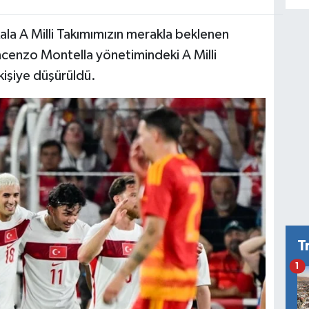
ala A Milli Takımımızın merakla beklenen
ncenzo Montella yönetimindeki A Milli
 kişiye düşürüldü.
T
1