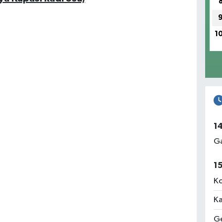
1
1
Ga
1
Ko
Ka
Ge