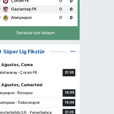
8
Çorum FK
0
0
9
Gaziantep FK
0
0
0
Alanyaspor
0
0
Detaylar için tıklayın
Süper Lig Fikstür
4 Ağustos, Cuma
latasaray - Çorum FK
21:30
5 Ağustos, Cumartesi
nyaspor - Rizespor
19:00
sımpaşa - Trabzonspor
19:00
nçlerbirliği S.K. - Fenerbahçe
21:30