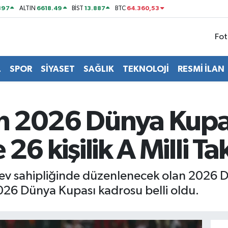
897
6618.49
13.887
64.360,53
ALTIN
BİST
BTC
Fot
L
SPOR
SİYASET
SAĞLIK
TEKNOLOJİ
RESMİ İLAN
mın 2026 Dünya Kupa
te 26 kişilik A Milli 
ev sahipliğinde düzenlenecek olan 2026 D
2026 Dünya Kupası kadrosu belli oldu.