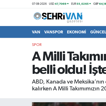
47,7069
55,0265
64,1
07-08-2026
USD
EUR
GBP
Van Nöbetçi Eczaneler
Van Hava Durumu
VAN
VANSPOR
EKONOMİ
GÜNCE
VAN Namaz Vakitleri
SPOR
A Milli Takı
Van Trafik Yoğunluk Haritası
belli oldu! İş
Süper Lig Puan Durumu ve Fikstür
Tüm Manşetler
ABD, Kanada ve Meksika’nın 
kalırken A Milli Takımımızın 
Son Dakika Haberleri
Haber Arşivi