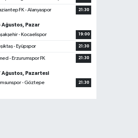
ziantep FK - Alanyaspor
21:30
6 Ağustos, Pazar
şakşehir - Kocaelispor
19:00
şiktaş - Eyüpspor
21:30
ed - Erzurumspor FK
21:30
7 Ağustos, Pazartesi
msunspor - Göztepe
21:30