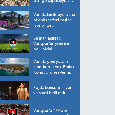
trafiğe kapatılıyor:
Tarih belli oldu!
Van’da bir ilçeye daha
otobüs seferi başladı:
İşte o ilçe…
Başkan açıkladı:
Vanspor’un yeni ismi
belli oldu!
Van’da yeni yaşam
alanı kurulacak: Emlak
Konut projesi Van’a
geliyor!
Rojda konserinin yeri
ve saati belli oldu!
Vanspor’a TFF’den