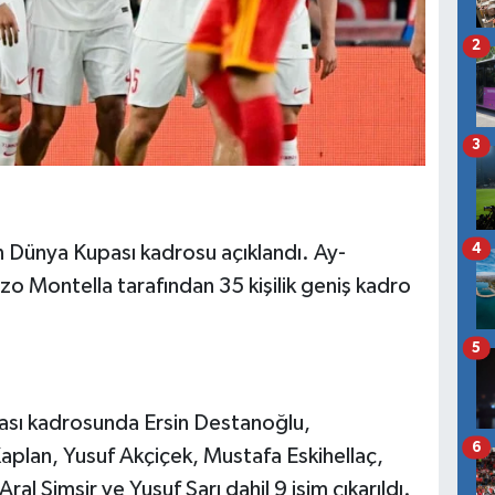
2
3
4
n Dünya Kupası kadrosu açıklandı. Ay-
ncenzo Montella tarafından 35 kişilik geniş kadro
5
ası kadrosunda Ersin Destanoğlu,
6
an, Yusuf Akçiçek, Mustafa Eskihellaç,
l Şimşir ve Yusuf Sarı dahil 9 isim çıkarıldı.