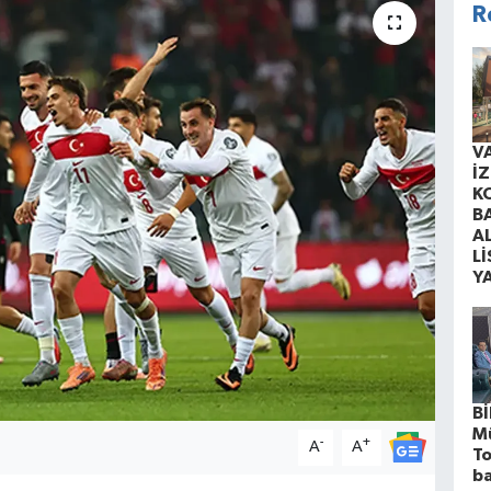
R
V
İ
K
B
A
Lİ
Y
Bİ
M
-
+
A
A
To
ba