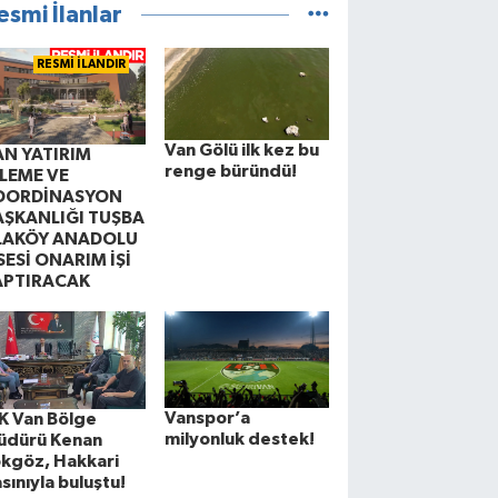
esmi İlanlar
RESMİ İLANDIR
Van Gölü ilk kez bu
AN YATIRIM
renge büründü!
ZLEME VE
OORDİNASYON
AŞKANLIĞI TUŞBA
LAKÖY ANADOLU
SESİ ONARIM İŞİ
APTIRACAK
Vanspor’a
K Van Bölge
milyonluk destek!
üdürü Kenan
kgöz, Hakkari
sınıyla buluştu!