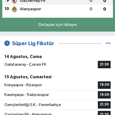
9
Gaziantep FK
0
0
10
Alanyaspor
0
0
Detaylar için tıklayın
Süper Lig Fikstür
14 Ağustos, Cuma
Galatasaray - Çorum FK
21:30
15 Ağustos, Cumartesi
Konyaspor - Rizespor
19:00
Kasımpaşa - Trabzonspor
19:00
Gençlerbirliği S.K. - Fenerbahçe
21:30
Gaziantep FK - Alanyaspor
21:30