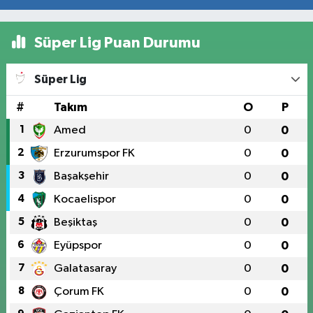
Süper Lig Puan Durumu
Süper Lig
#
Takım
O
P
1
Amed
0
0
2
Erzurumspor FK
0
0
3
Başakşehir
0
0
4
Kocaelispor
0
0
5
Beşiktaş
0
0
6
Eyüpspor
0
0
7
Galatasaray
0
0
8
Çorum FK
0
0