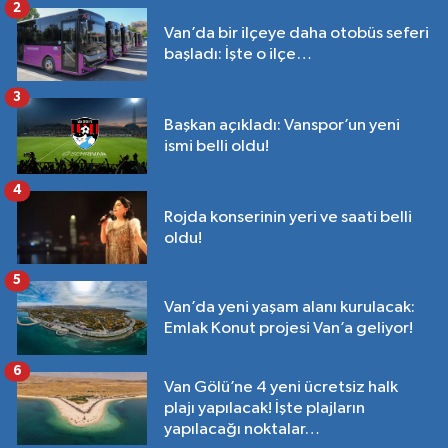
2
Van’da bir ilçeye daha otobüs seferi
başladı: İşte o ilçe…
3
Başkan açıkladı: Vanspor’un yeni
ismi belli oldu!
4
Rojda konserinin yeri ve saati belli
oldu!
5
Van’da yeni yaşam alanı kurulacak:
Emlak Konut projesi Van’a geliyor!
6
Van Gölü’ne 4 yeni ücretsiz halk
plajı yapılacak! İşte plajların
yapılacağı noktalar…