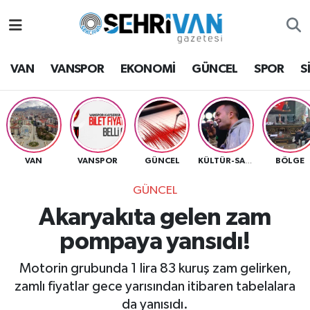
Van Nöbetçi Eczaneler
VAN
VANSPOR
EKONOMİ
GÜNCEL
SPOR
S
Van Hava Durumu
VAN Namaz Vakitleri
Van Trafik Yoğunluk Haritası
VAN
VANSPOR
GÜNCEL
BÖLGE
KÜLTÜR-SANAT
GÜNCEL
Süper Lig Puan Durumu ve Fikstür
Akaryakıta gelen zam
Tüm Manşetler
pompaya yansıdı!
Son Dakika Haberleri
Motorin grubunda 1 lira 83 kuruş zam gelirken,
zamlı fiyatlar gece yarısından itibaren tabelalara
Haber Arşivi
da yanısıdı.