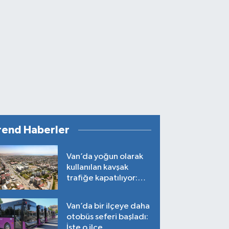
rend Haberler
Van’da yoğun olarak
kullanılan kavşak
trafiğe kapatılıyor:
Tarih belli oldu!
Van’da bir ilçeye daha
otobüs seferi başladı:
İşte o ilçe…