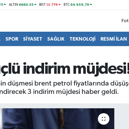
11
6660.55
13.779
64.959,79
ALTIN
BİST
BTC
Fot
L
SPOR
SİYASET
SAĞLIK
TEKNOLOJİ
RESMİ İLAN
çlü indirim müjdesi
imin düşmesi brent petrol fiyatlarında düş
indirecek 3 indirim müjdesi haber geldi.