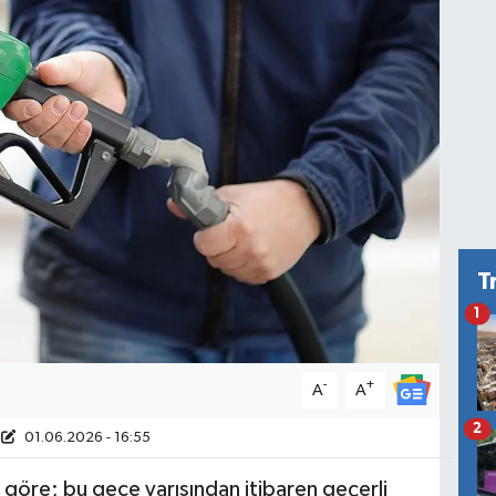
T
1
-
+
A
A
2
01.06.2026 - 16:55
 göre; bu gece yarısından itibaren geçerli