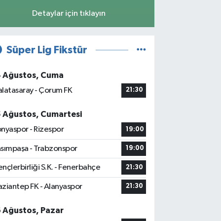
Detaylar için tıklayın
Süper Lig Fikstür
4 Ağustos, Cuma
latasaray - Çorum FK
21:30
5 Ağustos, Cumartesi
nyaspor - Rizespor
19:00
sımpaşa - Trabzonspor
19:00
nçlerbirliği S.K. - Fenerbahçe
21:30
ziantep FK - Alanyaspor
21:30
6 Ağustos, Pazar