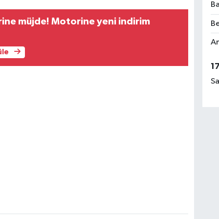
Ba
rine müjde! Motorine yeni indirim
Be
Am
üle
1
Sa