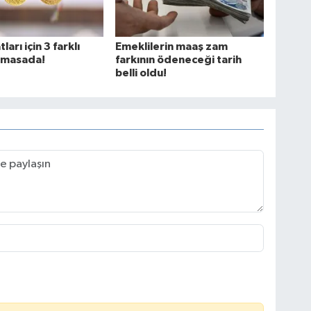
tları için 3 farklı
Emeklilerin maaş zam
 masada!
farkının ödeneceği tarih
belli oldu!