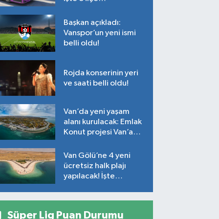
Başkan açıkladı:
Vanspor’un yeni ismi
belli oldu!
Rojda konserinin yeri
ve saati belli oldu!
Van’da yeni yaşam
alanı kurulacak: Emlak
Konut projesi Van’a
geliyor!
Van Gölü’ne 4 yeni
ücretsiz halk plajı
yapılacak! İşte
plajların yapılacağı
noktalar…
Süper Lig Puan Durumu