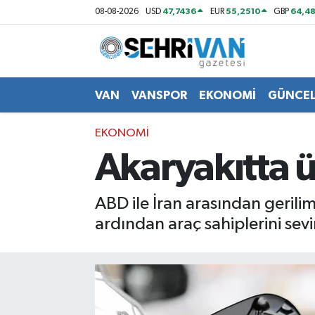
47,7436
55,2510
64,48
08-08-2026
USD
EUR
GBP
Van Nöbetçi Eczaneler
Van Hava Durumu
VAN
VANSPOR
EKONOMİ
GÜNCE
VAN Namaz Vakitleri
EKONOMİ
Akaryakıtta ü
Van Trafik Yoğunluk Haritası
Süper Lig Puan Durumu ve Fikstür
ABD ile İran arasından geril
ardından araç sahiplerini sev
Tüm Manşetler
Son Dakika Haberleri
Haber Arşivi