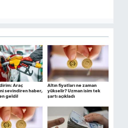
dirim: Araç
Altın fiyatları ne zaman
ini sevindiren haber,
yükselir? Uzman isim tek
n geldi!
şartı açıkladı