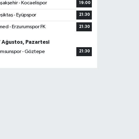
şakşehir - Kocaelispor
19:00
şiktaş - Eyüpspor
21:30
ed - Erzurumspor FK
21:30
7 Ağustos, Pazartesi
msunspor - Göztepe
21:30