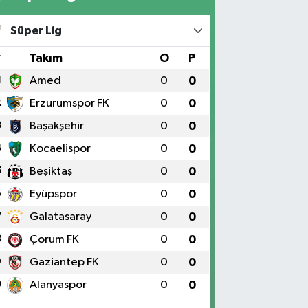
Süper Lig
#
Takım
O
P
1
Amed
0
0
2
Erzurumspor FK
0
0
3
Başakşehir
0
0
4
Kocaelispor
0
0
5
Beşiktaş
0
0
6
Eyüpspor
0
0
7
Galatasaray
0
0
8
Çorum FK
0
0
9
Gaziantep FK
0
0
0
Alanyaspor
0
0