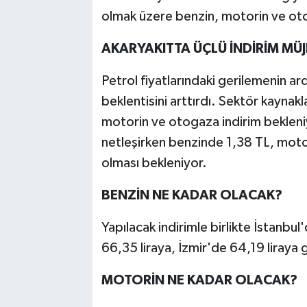
olmak üzere benzin, motorin ve oto
AKARYAKITTA ÜÇLÜ İNDİRİM MÜJ
Petrol fiyatlarındaki gerilemenin ard
beklentisini arttırdı. Sektör kaynak
motorin ve otogaza indirim bekleniy
netleşirken benzinde 1,38 TL, moto
olması bekleniyor.
BENZİN NE KADAR OLACAK?
Yapılacak indirimle birlikte İstanbul
66,35 liraya, İzmir'de 64,19 liraya 
MOTORİN NE KADAR OLACAK?