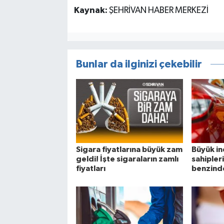
Kaynak:
ŞEHRİVAN HABER MERKEZİ
Bunlar da ilginizi çekebilir
Sigara fiyatlarına büyük zam
Büyük in
geldi! İşte sigaraların zamlı
sahipler
fiyatları
benzinde