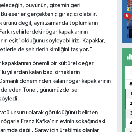
geleceğin, büyünün, gizemin geri
Bu eserler gerçekten çığır açıcı olabilir.
6
k ürünü değil, aynı zamanda toplumların
Farklı şehirlerdeki rögar kapaklarının
nın eşit' olduğunu söyleyebiliriz. Kapaklar,
tlerle de şehirlerin kimliğini taşıyor."
 kapaklarının önemli bir kültürel değer
lu yıllardan kalan bazı örneklerin
 Osmanlı döneminden kalan rögar kapaklarının
ade eden Tönel, günümüzde ise
söyledi.
statü unsuru olarak görüldüğünü belirten
rögarla Franz Kafka'nın evinin sokağındaki
rımda değil. Saray için üretilmiş olanlar