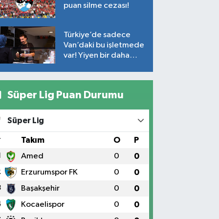
puan silme cezası!
Türkiye’de sadece
Van’daki bu işletmede
var! Yiyen bir daha
yiyor
Süper Lig Puan Durumu
Süper Lig
#
Takım
O
P
1
Amed
0
0
2
Erzurumspor FK
0
0
3
Başakşehir
0
0
4
Kocaelispor
0
0