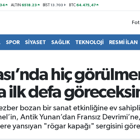
534
6518.23
13.703
64.475,47
ALTIN
BİST
BTC
Fot
L
SPOR
SİYASET
SAĞLIK
TEKNOLOJİ
RESMİ İLAN
ı’nda hiç görülmem
a ilk defa göreceksi
ezber bozan bir sanat etkinliğine ev sahip
nel’in, Antik Yunan’dan Fransız Devrimi’ne
lere yansıyan "rögar kapağı" sergisini gör