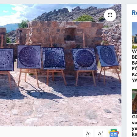
R
V
B
B
EĞ
K
Y
Gü
s
ye
-
+
A
A
ka