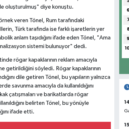
le oluşturulmuş" diye konuştu.
 örnek veren Tönel, Rum tarafındaki
rin, Türk tarafında ise farklı işaretlerin yer
mbolik anlam taşıdığını ifade eden Tönel, "Ama
 kanalizasyon sistemi bulunuyor" dedi.
1
tinde rögar kapaklarının reklam amacıyla
ine getirildiğini söyledi. Rögar kapaklarının
ığını dile getiren Tönel, bu yapıların yalnızca
erde savunma amacıyla da kullanıldığını
okak çatışmaları ve barikatlarda rögar
1
lanıldığını belirten Tönel, bu yönüyle
Ga
ğını ifade etti.
1