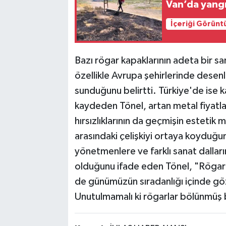
Van’da yangı
İçeriği Görünt
Bazı rögar kapaklarının adeta bir sa
özellikle Avrupa şehirlerinde desenl
sunduğunu belirtti. Türkiye'de ise ka
kaydeden Tönel, artan metal fiyatl
hırsızlıklarının da geçmişin estetik
arasındaki çelişkiyi ortaya koyduğu
yönetmenlere ve farklı sanat dallar
olduğunu ifade eden Tönel, "Rögar 
de günümüzün sıradanlığı içinde g
Unutulmamalı ki rögarlar bölünmüş b