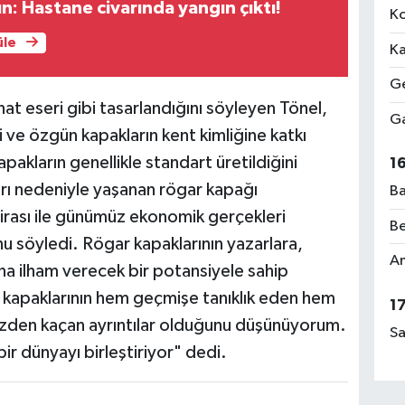
n: Hastane civarında yangın çıktı!
Ko
üle
Ka
Ge
nat eseri gibi tasarlandığını söyleyen Tönel,
Ga
i ve özgün kapakların kent kimliğine katkı
pakların genellikle standart üretildiğini
1
arı nedeniyle yaşanan rögar kapağı
Ba
 mirası ile günümüz ekonomik gerçekleri
Be
nu söyledi. Rögar kapaklarının yazarlara,
Am
ına ilham verecek bir potansiyele sahip
kapaklarının hem geçmişe tanıklık eden hem
1
özden kaçan ayrıntılar olduğunu düşünüyorum.
Sa
ir dünyayı birleştiriyor" dedi.