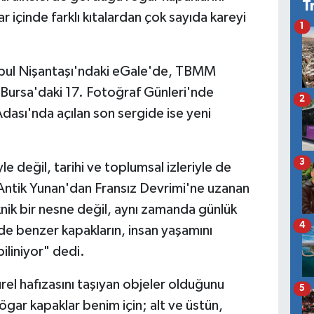
T
r içinde farklı kıtalardan çok sayıda kareyi
1
bul Nişantaşı'ndaki eGale'de, TBMM
 Bursa'daki 17. Fotoğraf Günleri'nde
2
ası'nda açılan son sergide ise yeni
3
e değil, tarihi ve toplumsal izleriyle de
"Antik Yunan'dan Fransız Devrimi'ne uzanan
knik bir nesne değil, aynı zamanda günlük
4
e benzer kapakların, insan yaşamını
biliniyor" dedi.
rel hafızasını taşıyan objeler olduğunu
5
ögar kapaklar benim için; alt ve üstün,