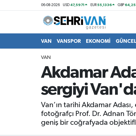
47,5971
55,1336
64,2
06-08-2026
USD
EUR
GBP
Van Nöbetçi Eczaneler
Van Hava Durumu
VAN
VANSPOR
EKONOMİ
GÜNCE
VAN Namaz Vakitleri
VAN
Akdamar Adas
Van Trafik Yoğunluk Haritası
sergiyi Van'd
Süper Lig Puan Durumu ve Fikstür
Tüm Manşetler
Van’ın tarihi Akdamar Adası, 
fotoğrafçı Prof. Dr. Adnan Tö
Son Dakika Haberleri
geniş bir coğrafyada objektif
Haber Arşivi