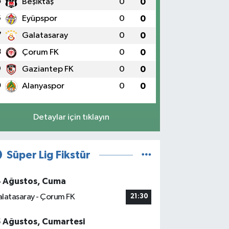
5
Beşiktaş
0
0
6
Eyüpspor
0
0
7
Galatasaray
0
0
8
Çorum FK
0
0
9
Gaziantep FK
0
0
0
Alanyaspor
0
0
Detaylar için tıklayın
Süper Lig Fikstür
4 Ağustos, Cuma
latasaray - Çorum FK
21:30
5 Ağustos, Cumartesi