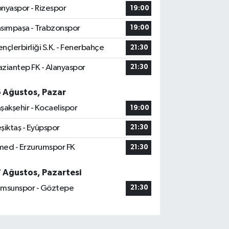
nyaspor - Rizespor
19:00
sımpaşa - Trabzonspor
19:00
nçlerbirliği S.K. - Fenerbahçe
21:30
ziantep FK - Alanyaspor
21:30
6 Ağustos, Pazar
şakşehir - Kocaelispor
19:00
şiktaş - Eyüpspor
21:30
ed - Erzurumspor FK
21:30
7 Ağustos, Pazartesi
msunspor - Göztepe
21:30