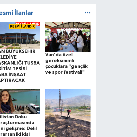
esmi İlanlar
RESMİ İLANDIR
AN BÜYÜKŞEHİR
Van’da özel
ELEDİYE
gereksinimli
AŞKANLIĞI TUŞBA
çocuklara "gençlik
İTİM TESİSİ
ve spor festivali"
ABA İNŞAAT
APTIRACAK
listan Doku
oruşturmasında
ni gelişme: Delil
rartan iki kişi