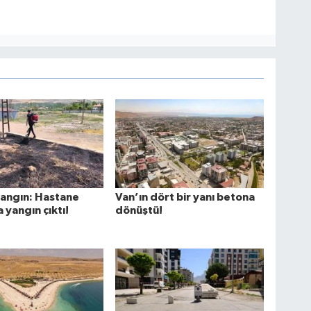
yangın: Hastane
Van’ın dört bir yanı betona
 yangın çıktı!
dönüştü!