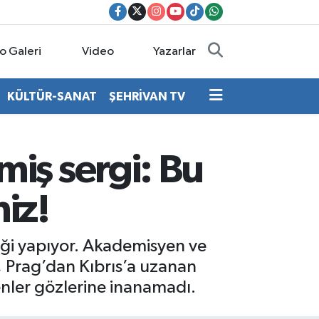
o Galeri
Video
Yazarlar
KÜLTÜR-SANAT
ŞEHRİVAN TV
iş sergi: Bu
niz!
liği yapıyor. Akademisyen ve
, Prag’dan Kıbrıs’a uzanan
enler gözlerine inanamadı.