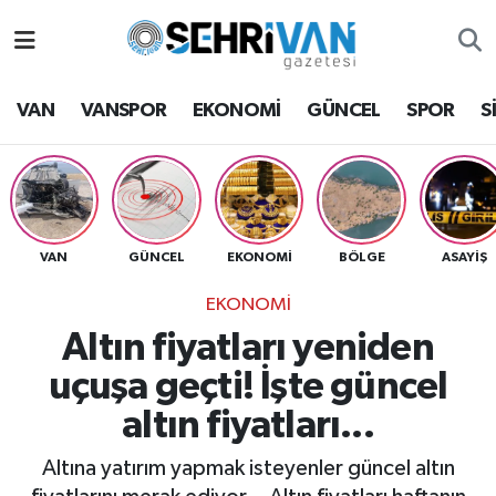
Van Nöbetçi Eczaneler
VAN
VANSPOR
EKONOMİ
GÜNCEL
SPOR
S
Van Hava Durumu
VAN Namaz Vakitleri
Van Trafik Yoğunluk Haritası
VAN
GÜNCEL
EKONOMİ
BÖLGE
ASAYİŞ
EKONOMİ
Süper Lig Puan Durumu ve Fikstür
Altın fiyatları yeniden
Tüm Manşetler
uçuşa geçti! İşte güncel
altın fiyatları...
Son Dakika Haberleri
Altına yatırım yapmak isteyenler güncel altın
Haber Arşivi