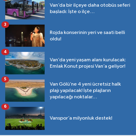
Van’da bir ilçeye daha otobüs seferi
başladı: İşte o ilçe…
3
Rojda konserinin yeri ve saati belli
oldu!
4
Van’da yeni yaşam alanı kurulacak:
Emlak Konut projesi Van’a geliyor!
5
Van Gölü’ne 4 yeni ücretsiz halk
plajı yapılacak! İşte plajların
yapılacağı noktalar…
6
Vanspor’a milyonluk destek!