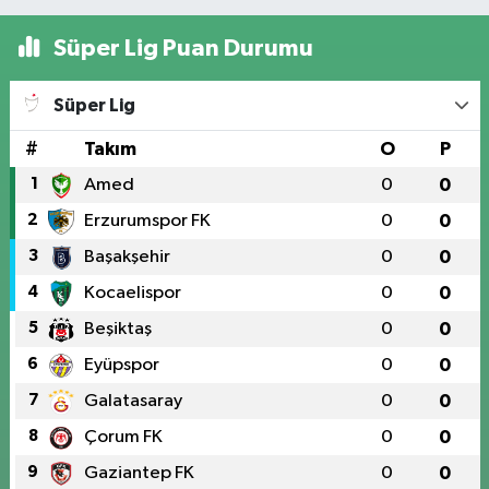
Süper Lig Puan Durumu
Süper Lig
#
Takım
O
P
1
Amed
0
0
2
Erzurumspor FK
0
0
3
Başakşehir
0
0
4
Kocaelispor
0
0
5
Beşiktaş
0
0
6
Eyüpspor
0
0
7
Galatasaray
0
0
8
Çorum FK
0
0
9
Gaziantep FK
0
0