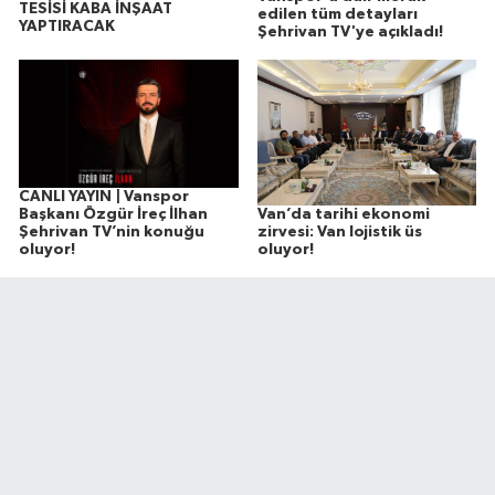
TESİSİ KABA İNŞAAT
edilen tüm detayları
YAPTIRACAK
Şehrivan TV'ye açıkladı!
CANLI YAYIN | Vanspor
Van’da tarihi ekonomi
Başkanı Özgür İreç İlhan
zirvesi: Van lojistik üs
Şehrivan TV’nin konuğu
oluyor!
oluyor!