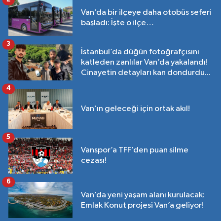
Van’da bir ilçeye daha otobüs seferi
başladı: İşte o ilçe…
3
İstanbul’da düğün fotoğrafçısını
katleden zanlılar Van’da yakalandı!
Cinayetin detayları kan dondurdu...
4
Van’ın geleceği için ortak akıl!
5
Vanspor’a TFF’den puan silme
cezası!
6
Van’da yeni yaşam alanı kurulacak:
Emlak Konut projesi Van’a geliyor!