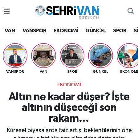
Van Nöbetçi Eczaneler
VAN
VANSPOR
EKONOMİ
GÜNCEL
SPOR
S
Van Hava Durumu
VAN Namaz Vakitleri
Van Trafik Yoğunluk Haritası
VANSPOR
VAN
SPOR
GÜNCEL
EKONOM
EKONOMİ
Süper Lig Puan Durumu ve Fikstür
Altın ne kadar düşer? İşte
Tüm Manşetler
altının düşeceği son
rakam…
Son Dakika Haberleri
Küresel piyasalarda faiz artışı beklentilerinin öne
Haber Arşivi