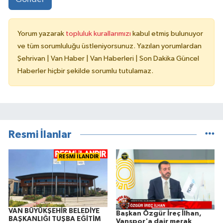
Yorum yazarak
topluluk kurallarımızı
kabul etmiş bulunuyor
ve tüm sorumluluğu üstleniyorsunuz. Yazılan yorumlardan
Şehrivan | Van Haber | Van Haberleri | Son Dakika Güncel
Haberler hiçbir şekilde sorumlu tutulamaz.
Resmi İlanlar
RESMİ İLANDIR
VAN BÜYÜKŞEHİR BELEDİYE
Başkan Özgür İreç İlhan,
BAŞKANLIĞI TUŞBA EĞİTİM
Vanspor'a dair merak