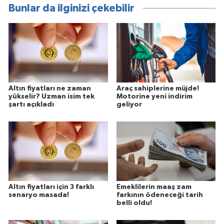
Bunlar da ilginizi çekebilir
Altın fiyatları ne zaman
Araç sahiplerine müjde!
yükselir? Uzman isim tek
Motorine yeni indirim
şartı açıkladı
geliyor
Altın fiyatları için 3 farklı
Emeklilerin maaş zam
senaryo masada!
farkının ödeneceği tarih
belli oldu!