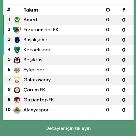
#
Takım
O
P
1
Amed
0
0
2
Erzurumspor FK
0
0
3
Başakşehir
0
0
4
Kocaelispor
0
0
5
Beşiktaş
0
0
6
Eyüpspor
0
0
7
Galatasaray
0
0
8
Çorum FK
0
0
9
Gaziantep FK
0
0
10
Alanyaspor
0
0
Detaylar için tıklayın