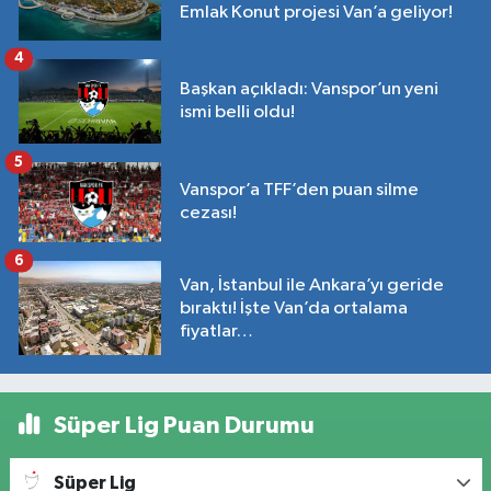
Emlak Konut projesi Van’a geliyor!
4
Başkan açıkladı: Vanspor’un yeni
ismi belli oldu!
5
Vanspor’a TFF’den puan silme
cezası!
6
Van, İstanbul ile Ankara’yı geride
bıraktı! İşte Van’da ortalama
fiyatlar…
Süper Lig Puan Durumu
Süper Lig