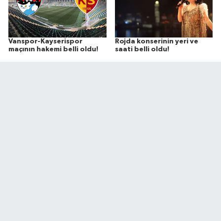
Vanspor-Kayserispor
Rojda konserinin yeri ve
maçının hakemi belli oldu!
saati belli oldu!