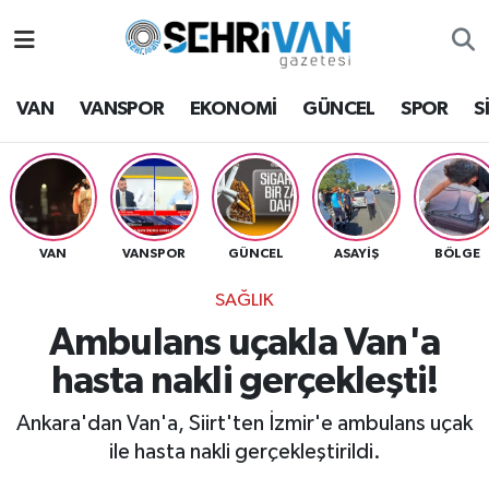
Van Nöbetçi Eczaneler
VAN
VANSPOR
EKONOMİ
GÜNCEL
SPOR
S
Van Hava Durumu
VAN Namaz Vakitleri
Van Trafik Yoğunluk Haritası
VAN
VANSPOR
GÜNCEL
ASAYİŞ
BÖLGE
SAĞLIK
Süper Lig Puan Durumu ve Fikstür
Ambulans uçakla Van'a
Tüm Manşetler
hasta nakli gerçekleşti!
Son Dakika Haberleri
Ankara'dan Van'a, Siirt'ten İzmir'e ambulans uçak
ile hasta nakli gerçekleştirildi.
Haber Arşivi