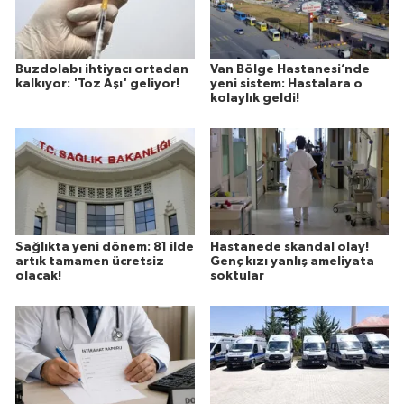
Buzdolabı ihtiyacı ortadan
Van Bölge Hastanesi’nde
kalkıyor: 'Toz Aşı' geliyor!
yeni sistem: Hastalara o
kolaylık geldi!
Sağlıkta yeni dönem: 81 ilde
Hastanede skandal olay!
artık tamamen ücretsiz
Genç kızı yanlış ameliyata
olacak!
soktular