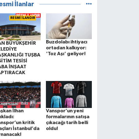
esmi İlanlar
RESMİ İLANDIR
Buzdolabı ihtiyacı
AN BÜYÜKŞEHİR
ortadan kalkıyor:
ELEDİYE
'Toz Aşı' geliyor!
AŞKANLIĞI TUŞBA
İTİM TESİSİ
ABA İNŞAAT
APTIRACAK
şkan İlhan
Vanspor’un yeni
ıkladı:
formalarının satışa
nspor’un kritik
çıkacağı tarih belli
çları İstanbul’da
oldu!
ynanacak!