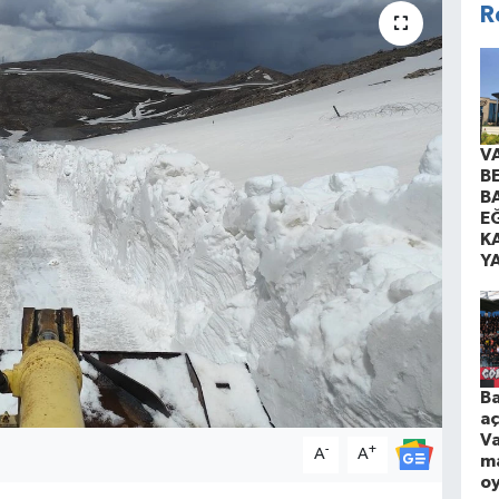
R
V
B
B
EĞ
K
Y
Ba
aç
Va
-
+
A
A
ma
o