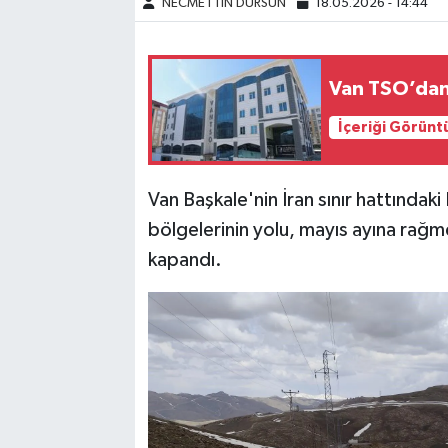
NECMETTİN DURSUN
18.05.2026 - 14:44
Van TSO’dan 
İçeriği Görünt
Van Başkale'nin İran sınır hattındak
bölgelerinin yolu, mayıs ayına rağmen
kapandı.