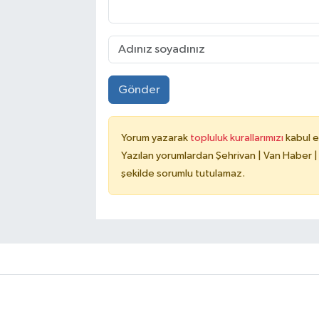
Gönder
Yorum yazarak
topluluk kurallarımızı
kabul e
Yazılan yorumlardan Şehrivan | Van Haber |
şekilde sorumlu tutulamaz.