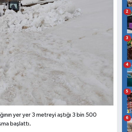
2
3
4
5
ığının yer yer 3 metreyi aştığı 3 bin 500
6
şma başlattı.