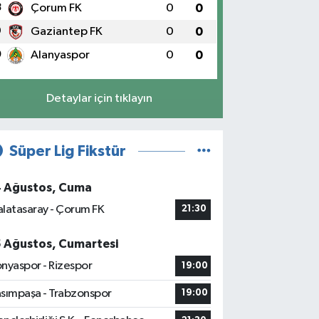
8
Çorum FK
0
0
9
Gaziantep FK
0
0
0
Alanyaspor
0
0
Detaylar için tıklayın
Süper Lig Fikstür
4 Ağustos, Cuma
latasaray - Çorum FK
21:30
5 Ağustos, Cumartesi
nyaspor - Rizespor
19:00
sımpaşa - Trabzonspor
19:00