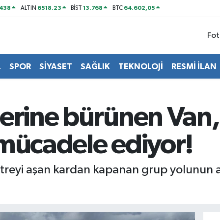
438
6518.23
13.768
64.602,05
ALTIN
BİST
BTC
Fot
L
SPOR
SİYASET
SAĞLIK
TEKNOLOJİ
RESMİ İLAN
lerine bürünen Van,
 mücadele ediyor!
treyi aşan kardan kapanan grup yolunun açı