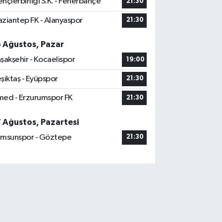
nçlerbirliği S.K. - Fenerbahçe
21:30
ziantep FK - Alanyaspor
21:30
6 Ağustos, Pazar
şakşehir - Kocaelispor
19:00
şiktaş - Eyüpspor
21:30
ed - Erzurumspor FK
21:30
7 Ağustos, Pazartesi
msunspor - Göztepe
21:30