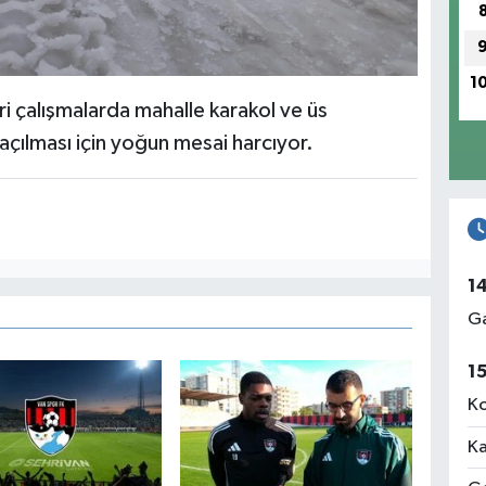
1
i çalışmalarda mahalle karakol ve üs
 açılması için yoğun mesai harcıyor.
1
Ga
1
Ko
Ka