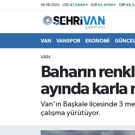
47,5986
55,0700
64,2
06-08-2026
USD
EUR
GBP
Van Nöbetçi Eczaneler
Van Hava Durumu
VAN
VANSPOR
EKONOMİ
GÜNCE
VAN Namaz Vakitleri
VAN
Baharın renk
Van Trafik Yoğunluk Haritası
ayında karla
Süper Lig Puan Durumu ve Fikstür
Tüm Manşetler
Van'ın Başkale ilçesinde 3 me
çalışma yürütüyor.
Son Dakika Haberleri
Haber Arşivi