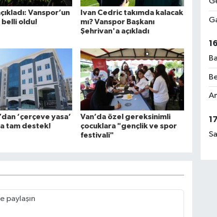
Ge
çıkladı: Vanspor’un
Ivan Cedric takımda kalacak
Ga
 belli oldu!
mı? Vanspor Başkanı
Şehrivan'a açıkladı
1
Ba
Be
Am
’dan ‘çerçeve yasa’
Van’da özel gereksinimli
1
na tam destek!
çocuklara "gençlik ve spor
Sa
festivali"