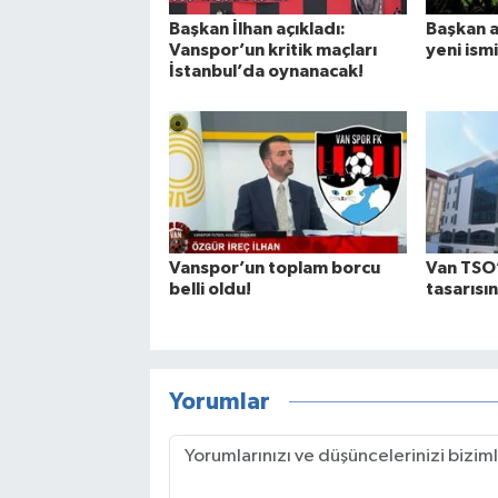
Başkan İlhan açıkladı:
Başkan a
Vanspor’un kritik maçları
yeni ismi
İstanbul’da oynanacak!
Vanspor’un toplam borcu
Van TSO
belli oldu!
tasarısı
Yorumlar