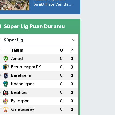
bıraktı! İşte Van’da
ortalama fiyatlar…
Süper Lig Puan Durumu
Süper Lig
#
Takım
O
P
1
Amed
0
0
2
Erzurumspor FK
0
0
3
Başakşehir
0
0
4
Kocaelispor
0
0
5
Beşiktaş
0
0
6
Eyüpspor
0
0
7
Galatasaray
0
0