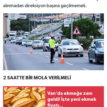
alınmadan direksiyon başına geçilmemeli.
2 SAATTE BİR MOLA VERİLMELİ
Van’da ekmeğe zam
geldi! İşte yeni ekmek
fiyatı...