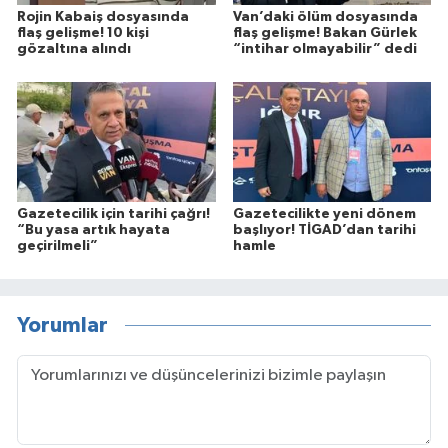
Rojin Kabaiş dosyasında
Van’daki ölüm dosyasında
flaş gelişme! 10 kişi
flaş gelişme! Bakan Gürlek
gözaltına alındı
“intihar olmayabilir” dedi
Gazetecilik için tarihi çağrı!
Gazetecilikte yeni dönem
“Bu yasa artık hayata
başlıyor! TİGAD’dan tarihi
geçirilmeli”
hamle
Yorumlar