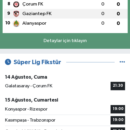
8
Çorum FK
0
0
9
Gaziantep FK
0
0
10
Alanyaspor
0
0
Detaylar için tıklayın
Süper Lig Fikstür
14 Ağustos, Cuma
Galatasaray - Çorum FK
21:30
15 Ağustos, Cumartesi
Konyaspor - Rizespor
19:00
Kasımpaşa - Trabzonspor
19:00