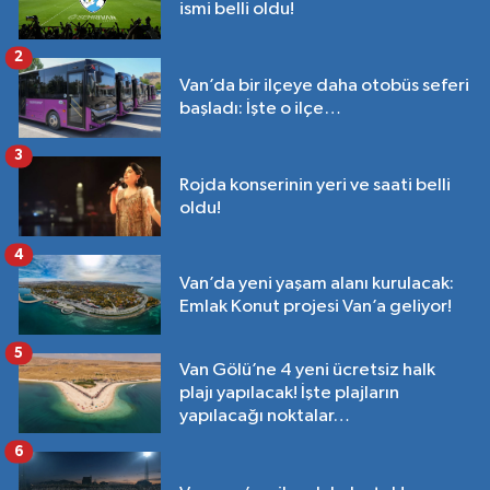
ismi belli oldu!
2
Van’da bir ilçeye daha otobüs seferi
başladı: İşte o ilçe…
3
Rojda konserinin yeri ve saati belli
oldu!
4
Van’da yeni yaşam alanı kurulacak:
Emlak Konut projesi Van’a geliyor!
5
Van Gölü’ne 4 yeni ücretsiz halk
plajı yapılacak! İşte plajların
yapılacağı noktalar…
6