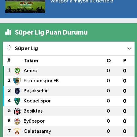
Vanspor’a milyonluk destek!
Süper Lig Puan Durumu
Süper Lig
#
Takım
O
P
1
Amed
0
0
2
Erzurumspor FK
0
0
3
Başakşehir
0
0
4
Kocaelispor
0
0
5
Beşiktaş
0
0
6
Eyüpspor
0
0
7
Galatasaray
0
0