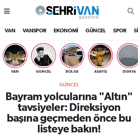
Van Nöbetçi Eczaneler
VAN
VANSPOR
EKONOMİ
GÜNCEL
SPOR
S
Van Hava Durumu
VAN Namaz Vakitleri
Van Trafik Yoğunluk Haritası
VAN
GÜNCEL
BÖLGE
ASAYİŞ
DÜNYA
GÜNCEL
Süper Lig Puan Durumu ve Fikstür
Bayram yolcularına "Altın"
Tüm Manşetler
tavsiyeler: Direksiyon
başına geçmeden önce bu
Son Dakika Haberleri
listeye bakın!
Haber Arşivi