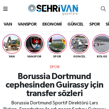
Van Nöbetçi Eczaneler
VAN
VANSPOR
EKONOMİ
GÜNCEL
SPOR
S
Van Hava Durumu
VAN Namaz Vakitleri
Van Trafik Yoğunluk Haritası
VAN
VANSPOR
SPOR
GÜNCEL
BÖLGE
SPOR
Süper Lig Puan Durumu ve Fikstür
Borussia Dortmund
Tüm Manşetler
cephesinden Guirassy için
transfer sözleri
Son Dakika Haberleri
Borussia Dortmund Sportif Direktörü Lars
Haber Arşivi