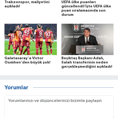
Trabzonspor, maliyetini
UEFA ülke puanları
açıkladı!
güncellendi! İşte UEFA ülke
puan sıralamasında son
durum
Galatasaray'a Victor
Beşiktaş Başkanı Adalı,
Osımhen'den büyük şok!
Salah transferinin neden
gerçekleşmediğini açıkladı!
Yorumlar