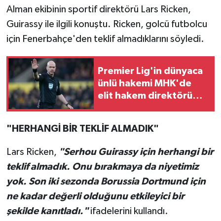
Alman ekibinin sportif direktörü Lars Ricken,
Guirassy ile ilgili konuştu. Ricken, golcü futbolcu
için Fenerbahçe'den teklif almadıklarını söyledi.
Premier Lig'in dünyaca
ünlü hakemi MHK'de
elit hakem direktörü
oldu!
"HERHANGİ BİR TEKLİF ALMADIK"
Lars Ricken,
"Serhou Guirassy için herhangi bir
teklif almadık. Onu bırakmaya da niyetimiz
yok. Son iki sezonda Borussia Dortmund için
ne kadar değerli olduğunu etkileyici bir
şekilde kanıtladı."
ifadelerini kullandı.