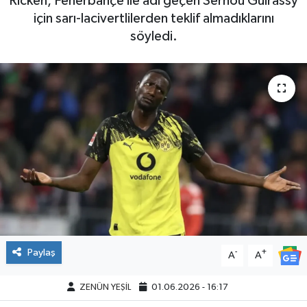
Ricken, Fenerbahçe ile adı geçen Serhou Guirassy
için sarı-lacivertlilerden teklif almadıklarını
söyledi.
Paylaş
-
+
A
A
ZENÜN YEŞİL
01.06.2026 - 16:17