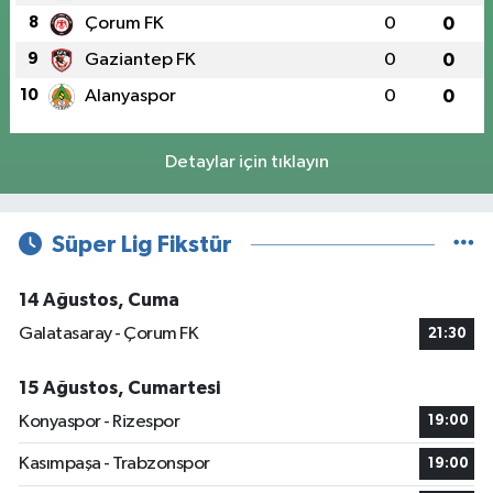
8
Çorum FK
0
0
9
Gaziantep FK
0
0
10
Alanyaspor
0
0
Detaylar için tıklayın
Süper Lig Fikstür
14 Ağustos, Cuma
Galatasaray - Çorum FK
21:30
15 Ağustos, Cumartesi
Konyaspor - Rizespor
19:00
Kasımpaşa - Trabzonspor
19:00