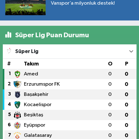
Vanspor’a milyonluk destek!
Süper Lig Puan Durumu
Süper Lig
#
Takım
O
P
1
Amed
0
0
2
Erzurumspor FK
0
0
3
Başakşehir
0
0
4
Kocaelispor
0
0
5
Beşiktaş
0
0
6
Eyüpspor
0
0
7
Galatasaray
0
0