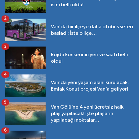
ismi belli oldu!
2
Van’da bir ilçeye daha otobüs seferi
başladı: İşte o ilçe…
3
Rojda konserinin yeri ve saati belli
oldu!
4
Van’da yeni yaşam alanı kurulacak:
Emlak Konut projesi Van’a geliyor!
5
Van Gölü’ne 4 yeni ücretsiz halk
plajı yapılacak! İşte plajların
yapılacağı noktalar…
6