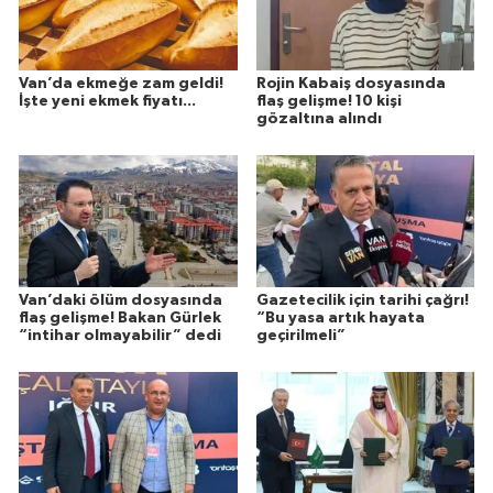
Van’da ekmeğe zam geldi!
Rojin Kabaiş dosyasında
İşte yeni ekmek fiyatı...
flaş gelişme! 10 kişi
gözaltına alındı
Van’daki ölüm dosyasında
Gazetecilik için tarihi çağrı!
flaş gelişme! Bakan Gürlek
“Bu yasa artık hayata
“intihar olmayabilir” dedi
geçirilmeli”