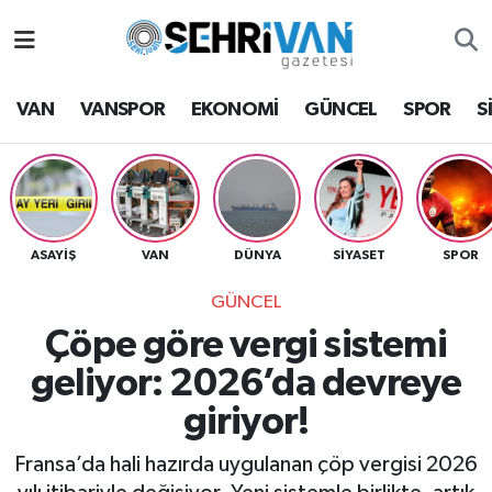
Van Nöbetçi Eczaneler
VAN
VANSPOR
EKONOMİ
GÜNCEL
SPOR
S
Van Hava Durumu
VAN Namaz Vakitleri
Van Trafik Yoğunluk Haritası
ASAYİŞ
VAN
DÜNYA
SİYASET
SPOR
GÜNCEL
Süper Lig Puan Durumu ve Fikstür
Çöpe göre vergi sistemi
Tüm Manşetler
geliyor: 2026’da devreye
giriyor!
Son Dakika Haberleri
Fransa’da hali hazırda uygulanan çöp vergisi 2026
Haber Arşivi