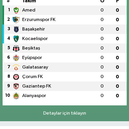
#
Takım
O
P
1
Amed
0
0
2
Erzurumspor FK
0
0
3
Başakşehir
0
0
4
Kocaelispor
0
0
5
Beşiktaş
0
0
6
Eyüpspor
0
0
7
Galatasaray
0
0
8
Çorum FK
0
0
9
Gaziantep FK
0
0
10
Alanyaspor
0
0
Detaylar için tıklayın