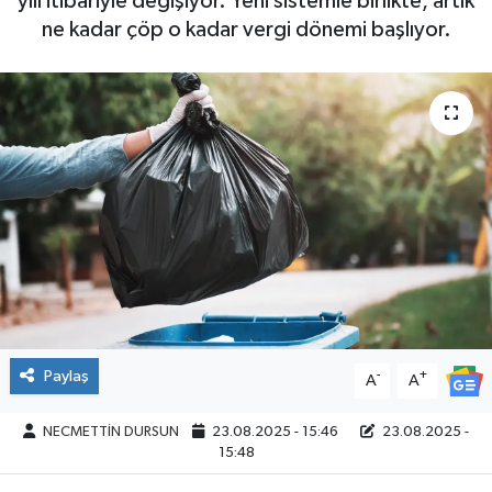
yılı itibariyle değişiyor. Yeni sistemle birlikte, artık
ne kadar çöp o kadar vergi dönemi başlıyor.
Paylaş
-
+
A
A
NECMETTİN DURSUN
23.08.2025 - 15:46
23.08.2025 -
15:48