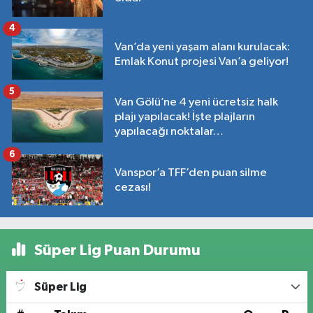
4
Van’da yeni yaşam alanı kurulacak:
Emlak Konut projesi Van’a geliyor!
5
Van Gölü’ne 4 yeni ücretsiz halk
plajı yapılacak! İşte plajların
yapılacağı noktalar…
6
Vanspor’a TFF’den puan silme
cezası!
Süper Lig Puan Durumu
Süper Lig