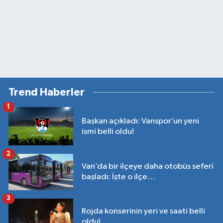
Trend Haberler
1
Başkan açıkladı: Vanspor’un yeni
ismi belli oldu!
2
Van’da bir ilçeye daha otobüs seferi
başladı: İşte o ilçe…
3
Rojda konserinin yeri ve saati belli
oldu!