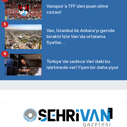
Vanspor’a TFF’den puan silme
cezası!
5
Van, İstanbul ile Ankara’yı geride
bıraktı! İşte Van’da ortalama
fiyatlar…
6
Türkiye’de sadece Van’daki bu
işletmede var! Yiyen bir daha yiyor