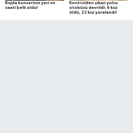
Rojda konserinin yeri ve
Kontrolden çıkan yolcu
saati belli oldu!
otobüsü devrildi: 6 kişi
öldü, 22 kişi yaralandı!