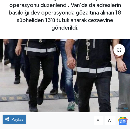
operasyonu düzenlendi. Van’da da adreslerin
basıldığı dev operasyonda gözaltına alınan 18
şüpheliden 13’ü tutuklanarak cezaevine
gönderildi.
Paylaş
-
+
A
A