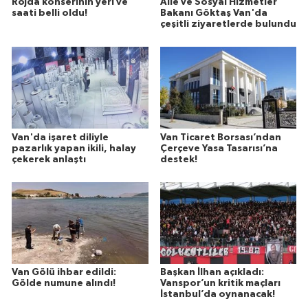
Rojda konserinin yeri ve
Aile ve Sosyal Hizmetler
saati belli oldu!
Bakanı Göktaş Van'da
çeşitli ziyaretlerde bulundu
Van'da işaret diliyle
Van Ticaret Borsası’ndan
pazarlık yapan ikili, halay
Çerçeve Yasa Tasarısı’na
çekerek anlaştı
destek!
Van Gölü ihbar edildi:
Başkan İlhan açıkladı:
Gölde numune alındı!
Vanspor’un kritik maçları
İstanbul’da oynanacak!