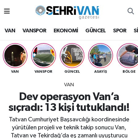
Van Nöbetçi Eczaneler
VAN
VANSPOR
EKONOMİ
GÜNCEL
SPOR
S
Van Hava Durumu
VAN Namaz Vakitleri
Van Trafik Yoğunluk Haritası
VAN
VANSPOR
GÜNCEL
ASAYİŞ
BÖLGE
VAN
Süper Lig Puan Durumu ve Fikstür
Dev operasyon Van’a
Tüm Manşetler
sıçradı: 13 kişi tutuklandı!
Son Dakika Haberleri
Tatvan Cumhuriyet Başsavcılığı koordinesinde
yürütülen projeli ve teknik takip sonucu Van,
Haber Arşivi
Tatvan ve Tekirdağ’da eş zamanlı uyuşturucu