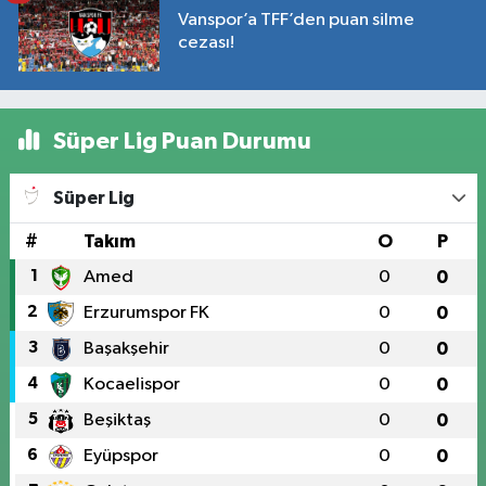
Vanspor’a TFF’den puan silme
cezası!
Süper Lig Puan Durumu
Süper Lig
#
Takım
O
P
1
Amed
0
0
2
Erzurumspor FK
0
0
3
Başakşehir
0
0
4
Kocaelispor
0
0
5
Beşiktaş
0
0
6
Eyüpspor
0
0