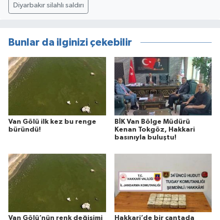
Diyarbakır silahlı saldırı
Bunlar da ilginizi çekebilir
Van Gölü ilk kez bu renge
BİK Van Bölge Müdürü
büründü!
Kenan Tokgöz, Hakkari
basınıyla buluştu!
Van Gölü’nün renk değişimi
Hakkari’de bir çantada