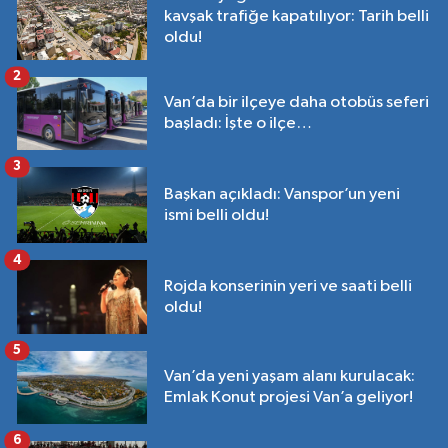
kavşak trafiğe kapatılıyor: Tarih belli
oldu!
2
Van’da bir ilçeye daha otobüs seferi
başladı: İşte o ilçe…
3
Başkan açıkladı: Vanspor’un yeni
ismi belli oldu!
4
Rojda konserinin yeri ve saati belli
oldu!
5
Van’da yeni yaşam alanı kurulacak:
Emlak Konut projesi Van’a geliyor!
6