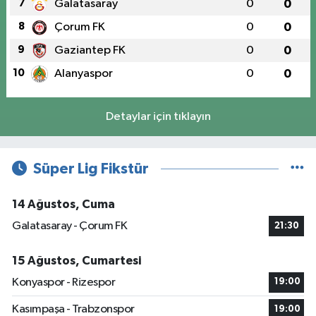
7
Galatasaray
0
0
8
Çorum FK
0
0
9
Gaziantep FK
0
0
10
Alanyaspor
0
0
Detaylar için tıklayın
Süper Lig Fikstür
14 Ağustos, Cuma
Galatasaray - Çorum FK
21:30
15 Ağustos, Cumartesi
Konyaspor - Rizespor
19:00
Kasımpaşa - Trabzonspor
19:00