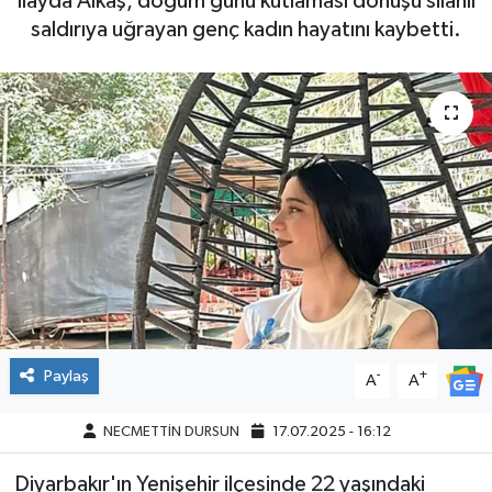
İlayda Alkaş, doğum günü kutlaması dönüşü silahlı
saldırıya uğrayan genç kadın hayatını kaybetti.
Paylaş
-
+
A
A
NECMETTİN DURSUN
17.07.2025 - 16:12
Diyarbakır'ın Yenişehir ilçesinde 22 yaşındaki