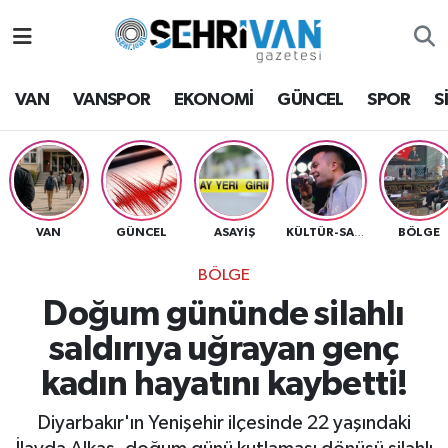
Van Nöbetçi Eczaneler
VAN
VANSPOR
EKONOMİ
GÜNCEL
SPOR
S
Van Hava Durumu
VAN Namaz Vakitleri
Van Trafik Yoğunluk Haritası
VAN
GÜNCEL
ASAYİŞ
BÖLGE
KÜLTÜR-SANAT
BÖLGE
Süper Lig Puan Durumu ve Fikstür
Doğum gününde silahlı
Tüm Manşetler
saldırıya uğrayan genç
kadın hayatını kaybetti!
Son Dakika Haberleri
Diyarbakır'ın Yenişehir ilçesinde 22 yaşındaki
Haber Arşivi