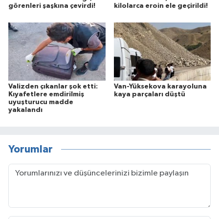
görenleri şaşkına çevirdi!
kilolarca eroin ele geçirildi!
Valizden çıkanlar şok etti:
Van-Yüksekova karayoluna
Kıyafetlere emdirilmiş
kaya parçaları düştü
uyuşturucu madde
yakalandı
Yorumlar