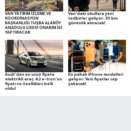
VAN YATIRIM İZLEME VE
Van’daki okullara yeni
KOORDİNASYON
tedbirler geliyor: 30 bin
BAŞKANLIĞI TUŞBA ALAKÖY
güvenlik alınacak!
ANADOLU LİSESİ ONARIM İŞİ
YAPTIRACAK
Audi'den en ucuz fiyata
En pahalı iPhone modelleri
elektrikli araç: A2 e-tron’un
geliyor: Yeni fiyatlar cep
fiyatı ve özellikleri belli
yakacak!
oldu!