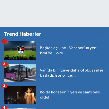
Trend Haberler
1
Başkan açıkladı: Vanspor’un yeni
ismi belli oldu!
2
Van’da bir ilçeye daha otobüs seferi
başladı: İşte o ilçe…
3
Rojda konserinin yeri ve saati belli
oldu!
4