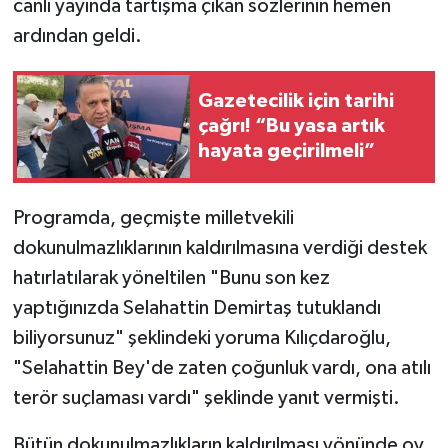
canlı yayında tartışma çıkan sözlerinin hemen
ardından geldi.
Gazetecilik için tarihi
çağrı! “Bu yasa artık
hayata geçirilmeli”
Programda, geçmişte milletvekili
dokunulmazlıklarının kaldırılmasına verdiği destek
hatırlatılarak yöneltilen "Bunu son kez
yaptığınızda Selahattin Demirtaş tutuklandı
biliyorsunuz" şeklindeki yoruma Kılıçdaroğlu,
"Selahattin Bey'de zaten çoğunluk vardı, ona atılı
terör suçlaması vardı" şeklinde yanıt vermişti.
Bütün dokunulmazlıkların kaldırılması yönünde oy