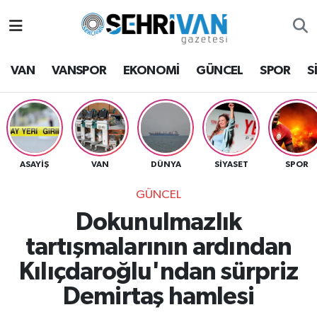
Van Nöbetçi Eczaneler
VAN
VANSPOR
EKONOMİ
GÜNCEL
SPOR
S
Van Hava Durumu
VAN Namaz Vakitleri
Van Trafik Yoğunluk Haritası
ASAYİŞ
VAN
DÜNYA
SİYASET
SPOR
GÜNCEL
Süper Lig Puan Durumu ve Fikstür
Dokunulmazlık
Tüm Manşetler
tartışmalarının ardından
Kılıçdaroğlu'ndan sürpriz
Son Dakika Haberleri
Demirtaş hamlesi
Haber Arşivi