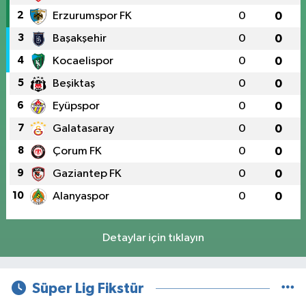
2
Erzurumspor FK
0
0
3
Başakşehir
0
0
4
Kocaelispor
0
0
5
Beşiktaş
0
0
6
Eyüpspor
0
0
7
Galatasaray
0
0
8
Çorum FK
0
0
9
Gaziantep FK
0
0
10
Alanyaspor
0
0
Detaylar için tıklayın
Süper Lig Fikstür