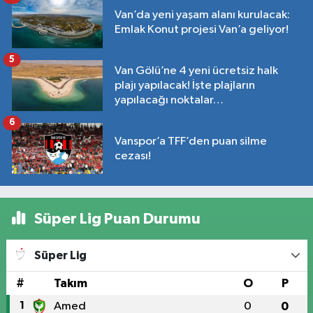
Van’da yeni yaşam alanı kurulacak:
Emlak Konut projesi Van’a geliyor!
5
Van Gölü’ne 4 yeni ücretsiz halk
plajı yapılacak! İşte plajların
yapılacağı noktalar…
6
Vanspor’a TFF’den puan silme
cezası!
Süper Lig Puan Durumu
Süper Lig
#
Takım
O
P
1
Amed
0
0