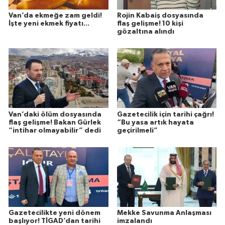
Van’da ekmeğe zam geldi!
Rojin Kabaiş dosyasında
İşte yeni ekmek fiyatı...
flaş gelişme! 10 kişi
gözaltına alındı
Van’daki ölüm dosyasında
Gazetecilik için tarihi çağrı!
flaş gelişme! Bakan Gürlek
“Bu yasa artık hayata
“intihar olmayabilir” dedi
geçirilmeli”
Gazetecilikte yeni dönem
Mekke Savunma Anlaşması
başlıyor! TİGAD’dan tarihi
imzalandı