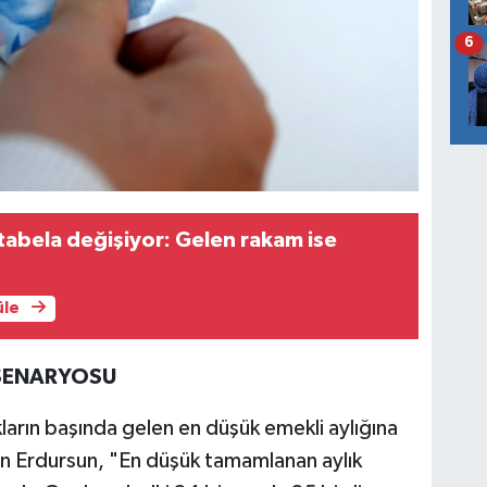
6
tabela değişiyor: Gelen rakam ise
üle
 SENARYOSU
ların başında gelen en düşük emekli aylığına
an Erdursun, "En düşük tamamlanan aylık