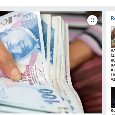
R
V
İ
K
B
A
Lİ
Y
Ro