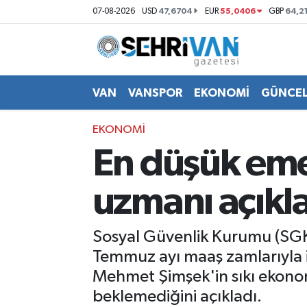
47,6704
55,0406
64,2
07-08-2026
USD
EUR
GBP
Van Nöbetçi Eczaneler
Van Hava Durumu
VAN
VANSPOR
EKONOMİ
GÜNCE
VAN Namaz Vakitleri
EKONOMİ
En düşük eme
Van Trafik Yoğunluk Haritası
uzmanı açıkla
Süper Lig Puan Durumu ve Fikstür
Tüm Manşetler
Sosyal Güvenlik Kurumu (SGK
Temmuz ayı maaş zamlarıyla 
Son Dakika Haberleri
Mehmet Şimşek'in sıkı ekonomi 
beklemediğini açıkladı.
Haber Arşivi