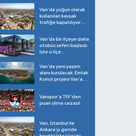
Van’da yoğun olarak
kullanılan kavşak
trafiğe kapatılıyor:
Tarih belli oldu!
Van’da bir ilçeye daha
otobüs seferi başladı:
İşte o ilçe…
Van’da yeni yaşam
alanı kurulacak: Emlak
Konut projesi Van’a
geliyor!
Vanspor’a TFF’den
puan silme cezası!
Van, İstanbul ile
Ankara’yı geride