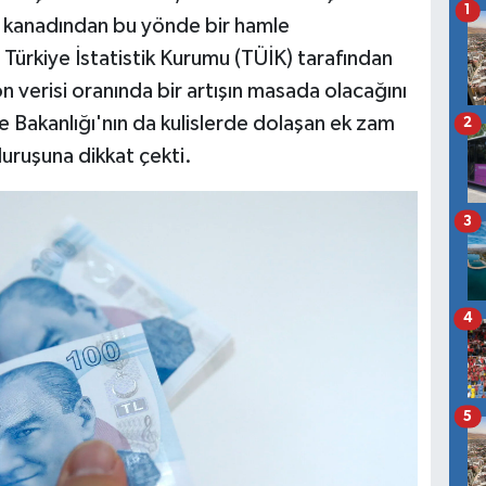
1
kanadından bu yönde bir hamle
 Türkiye İstatistik Kurumu (TÜİK) tarafından
yon verisi oranında bir artışın masada olacağını
 Bakanlığı'nın da kulislerde dolaşan ek zam
2
 duruşuna dikkat çekti.
3
4
5