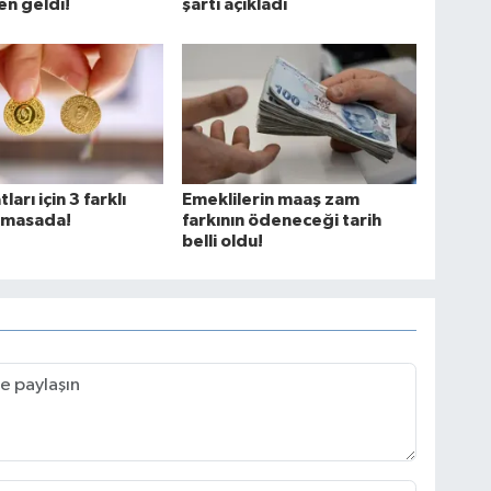
n geldi!
şartı açıkladı
tları için 3 farklı
Emeklilerin maaş zam
 masada!
farkının ödeneceği tarih
belli oldu!