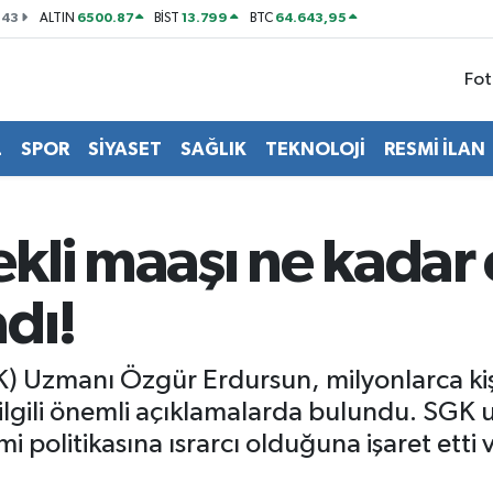
143
6500.87
13.799
64.643,95
ALTIN
BİST
BTC
Fot
L
SPOR
SİYASET
SAĞLIK
TEKNOLOJİ
RESMİ İLAN
kli maaşı ne kadar
dı!
) Uzmanı Özgür Erdursun, milyonlarca kiş
ilgili önemli açıklamalarda bulundu. SGK
politikasına ısrarcı olduğuna işaret etti ve