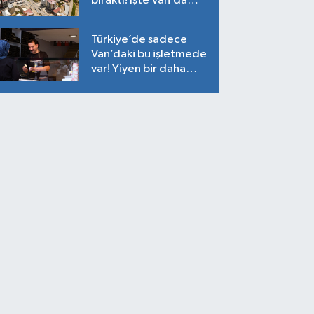
bıraktı! İşte Van’da
ortalama fiyatlar…
Türkiye’de sadece
Van’daki bu işletmede
var! Yiyen bir daha
yiyor