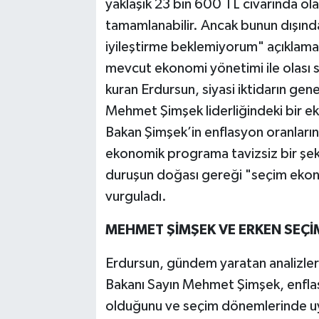
yaklaşık 23 bin 600 TL civarında ola
tamamlanabilir. Ancak bunun dışında,
iyileştirme beklemiyorum" açıklam
mevcut ekonomi yönetimi ile olası 
kuran Erdursun, siyasi iktidarın gen
Mehmet Şimşek liderliğindeki bir e
Bakan Şimşek’in enflasyon oranların
ekonomik programa tavizsiz bir şeki
duruşun doğası gereği "seçim ekon
vurguladı.
MEHMET ŞİMŞEK VE ERKEN SEÇ
Erdursun, gündem yaratan analizleri
Bakanı Sayın Mehmet Şimşek, enflas
olduğunu ve seçim dönemlerinde uyg