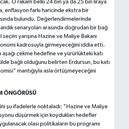
cak. O rakam belki 24 bin ya da 25 bin liraya
 enflasyon farkı haricinde ekstra bir
asında bulundu. Değerlendirmelerinde
sandık senaryoları arasında doğrudan bir bağ
el seçim yarışına Hazine ve Maliye Bakanı
konomi kadrosuyla girmeyeceğini iddia etti.
ı aşağı çekme hedefine ve yürürlükteki katı
lde bağlı olduğunu belirten Erdursun, bu katı
omisi" mantığıyla asla örtüşmeyeceğini
İM ÖNGÖRÜSÜ
ni şu ifadelerle noktaladı: "Hazine ve Maliye
yonu düşürmek için koydukları hedefler
ulanacak olası politikaların bu programı