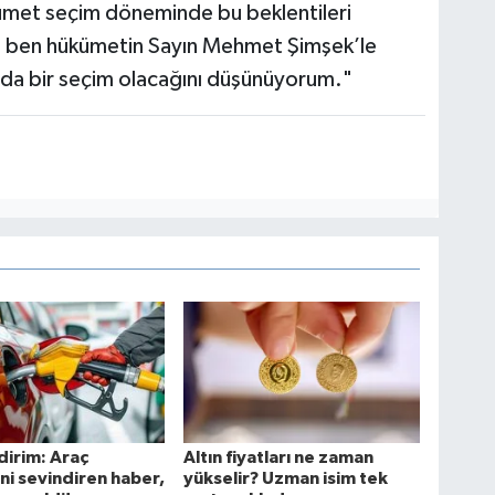
ümet seçim döneminde bu beklentileri
e ben hükümetin Sayın Mehmet Şimşek’le
nda bir seçim olacağını düşünüyorum."
dirim: Araç
Altın fiyatları ne zaman
ini sevindiren haber,
yükselir? Uzman isim tek