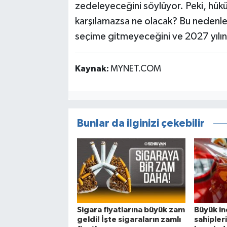
zedeleyeceğini söylüyor. Peki, hük
karşılamazsa ne olacak? Bu nedenl
seçime gitmeyeceğini ve 2027 yılı
Kaynak:
MYNET.COM
Bunlar da ilginizi çekebilir
Sigara fiyatlarına büyük zam
Büyük in
geldi! İşte sigaraların zamlı
sahipler