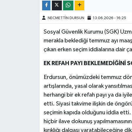
NECMETTİN DURSUN
13.06.2026 - 16:25
Sosyal Güvenlik Kurumu (SGK) Uzman
merakla beklediği temmuz ayı maaş
çıkan erken seçim iddialarına dair 
EK REFAH PAYI BEKLEMEDİĞİNİ 
Erdursun, önümüzdeki temmuz döne
artışlarında, yasal olarak yansıtılma
herhangi bir ek refah payı ya da iyil
etti. Siyasi takvime ilişkin de öngö
seçimin kapıda olduğunu iddia etti
hiçbir ilave dokunuş yapılmamasının
kırıklığı dalgası yaratabileceğine d