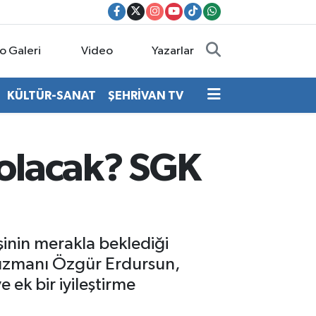
o Galeri
Video
Yazarlar
KÜLTÜR-SANAT
ŞEHRİVAN TV
 olacak? SGK
inin merakla beklediği
 uzmanı Özgür Erdursun,
 ek bir iyileştirme