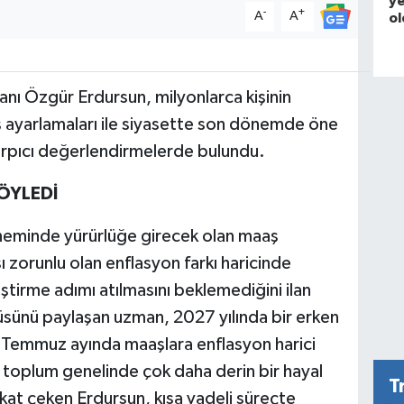
ye
-
+
A
A
ol
ı Özgür Erdursun, milyonlarca kişinin
 ayarlamaları ile siyasette son dönemde öne
çarpıcı değerlendirmelerde bulundu.
SÖYLEDİ
minde yürürlüğe girecek olan maaş
sı zorunlu olan enflasyon farkı haricinde
eştirme adımı atılmasını beklemediğini ilan
rüsünü paylaşan uzman, 2027 yılında bir erken
. Temmuz ayında maaşlara enflasyon harici
 toplum genelinde çok daha derin bir hayal
T
ikkat çeken Erdursun, kısa vadeli süreçte