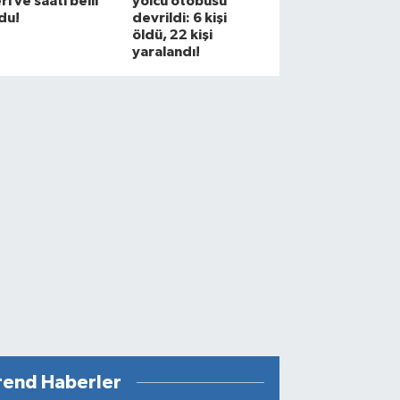
ri ve saati belli
yolcu otobüsü
du!
devrildi: 6 kişi
öldü, 22 kişi
yaralandı!
rend Haberler