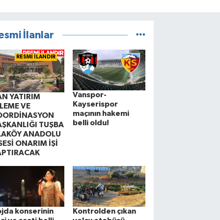
esmi İlanlar
RESMİ İLANDIR
Vanspor-
AN YATIRIM
Kayserispor
ZLEME VE
maçının hakemi
OORDİNASYON
belli oldu!
AŞKANLIĞI TUŞBA
LAKÖY ANADOLU
SESİ ONARIM İŞİ
APTIRACAK
jda konserinin
Kontrolden çıkan