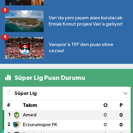
5
Van’da yeni yaşam alanı kurulacak:
Emlak Konut projesi Van’a geliyor!
6
Vanspor’a TFF’den puan silme
cezası!
Süper Lig Puan Durumu
Süper Lig
#
Takım
O
P
1
Amed
0
0
2
Erzurumspor FK
0
0