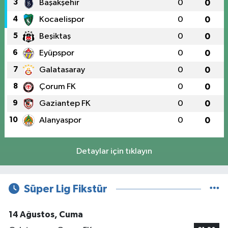
3
Başakşehir
0
0
4
Kocaelispor
0
0
5
Beşiktaş
0
0
6
Eyüpspor
0
0
7
Galatasaray
0
0
8
Çorum FK
0
0
9
Gaziantep FK
0
0
10
Alanyaspor
0
0
Detaylar için tıklayın
Süper Lig Fikstür
14 Ağustos, Cuma