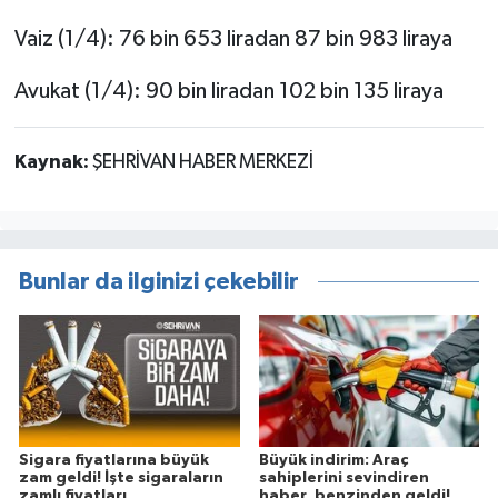
Vaiz (1/4): 76 bin 653 liradan 87 bin 983 liraya
Avukat (1/4): 90 bin liradan 102 bin 135 liraya
Kaynak:
ŞEHRİVAN HABER MERKEZİ
Bunlar da ilginizi çekebilir
Sigara fiyatlarına büyük
Büyük indirim: Araç
zam geldi! İşte sigaraların
sahiplerini sevindiren
zamlı fiyatları
haber, benzinden geldi!