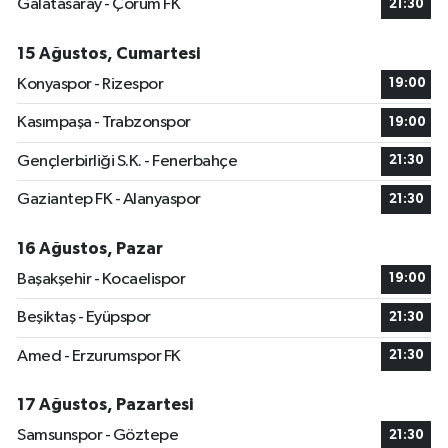
Galatasaray - Çorum FK
21:30
15 Ağustos, Cumartesi
Konyaspor - Rizespor
19:00
Kasımpaşa - Trabzonspor
19:00
Gençlerbirliği S.K. - Fenerbahçe
21:30
Gaziantep FK - Alanyaspor
21:30
16 Ağustos, Pazar
Başakşehir - Kocaelispor
19:00
Beşiktaş - Eyüpspor
21:30
Amed - Erzurumspor FK
21:30
17 Ağustos, Pazartesi
Samsunspor - Göztepe
21:30