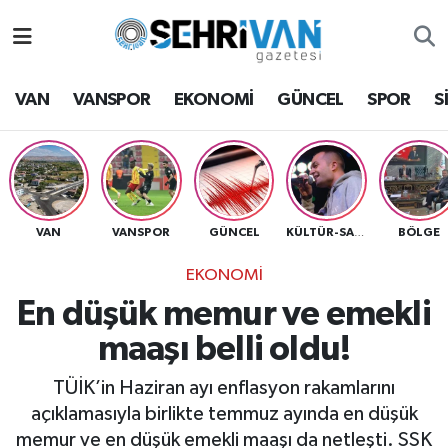
Van Nöbetçi Eczaneler
VAN
VANSPOR
EKONOMİ
GÜNCEL
SPOR
S
Van Hava Durumu
VAN Namaz Vakitleri
Van Trafik Yoğunluk Haritası
VAN
VANSPOR
GÜNCEL
BÖLGE
KÜLTÜR-SANAT
EKONOMİ
Süper Lig Puan Durumu ve Fikstür
En düşük memur ve emekli
Tüm Manşetler
maaşı belli oldu!
Son Dakika Haberleri
TÜİK’in Haziran ayı enflasyon rakamlarını
açıklamasıyla birlikte temmuz ayında en düşük
Haber Arşivi
memur ve en düşük emekli maaşı da netleşti. SSK