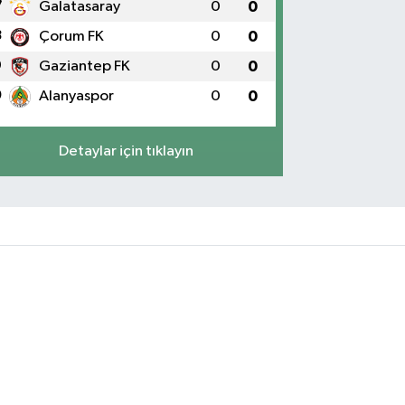
7
Galatasaray
0
0
8
Çorum FK
0
0
9
Gaziantep FK
0
0
0
Alanyaspor
0
0
Detaylar için tıklayın