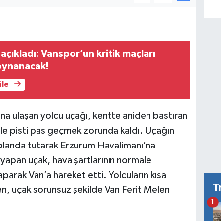
açıkladı: Vanspor’un kritik maçları
 oynanacak!
üle
ına ulaşan yolcu uçağı, kentte aniden bastıran
yle pisti pas geçmek zorunda kaldı. Uçağın
 planda tutarak Erzurum Havalimanı’na
 yapan uçak, hava şartlarının normale
parak Van’a hareket etti. Yolcuların kısa
T
rken, uçak sorunsuz şekilde Van Ferit Melen
1