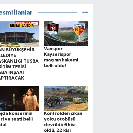
esmi İlanlar
RESMİ İLANDIR
Vanspor-
AN BÜYÜKŞEHİR
Kayserispor
ELEDİYE
maçının hakemi
AŞKANLIĞI TUŞBA
belli oldu!
İTİM TESİSİ
ABA İNŞAAT
APTIRACAK
jda konserinin
Kontrolden çıkan
ri ve saati belli
yolcu otobüsü
du!
devrildi: 6 kişi
öldü, 22 kişi