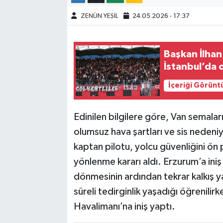
ZENÜN YEŞİL
24.05.2026 - 17:37
Başkan İlhan 
İstanbul’da
İçeriği Görünt
Edinilen bilgilere göre, Van semalar
olumsuz hava şartları ve sis nedeni
kaptan pilotu, yolcu güvenliğini ön
yönlenme kararı aldı. Erzurum’a iniş
dönmesinin ardından tekrar kalkış ya
süreli tedirginlik yaşadığı öğrenili
Havalimanı’na iniş yaptı.