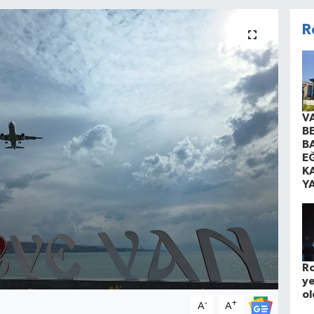
R
V
B
B
EĞ
K
Y
Ro
ye
ol
-
+
A
A