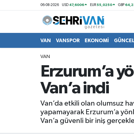
47,6006
55,0250
64,
06-08-2026
USD
EUR
GBP
Van Nöbetçi Eczaneler
Van Hava Durumu
VAN
VANSPOR
EKONOMİ
GÜNCE
VAN Namaz Vakitleri
VAN
Erzurum’a yön
Van Trafik Yoğunluk Haritası
Van’a indi
Süper Lig Puan Durumu ve Fikstür
Tüm Manşetler
Van’da etkili olan olumsuz ha
yapamayarak Erzurum’a yönle
Son Dakika Haberleri
Van’a güvenli bir iniş gerçekle
Haber Arşivi