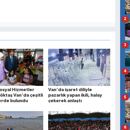
2
3
4
Sosyal Hizmetler
Van'da işaret diliyle
öktaş Van'da çeşitli
pazarlık yapan ikili, halay
5
erde bulundu
çekerek anlaştı
6