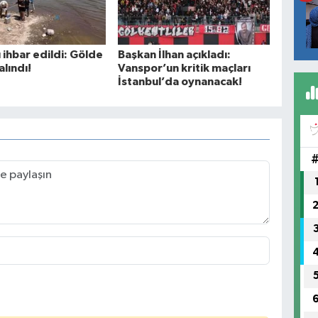
 ihbar edildi: Gölde
Başkan İlhan açıkladı:
lındı!
Vanspor’un kritik maçları
İstanbul’da oynanacak!