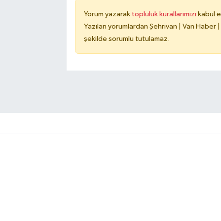
Yorum yazarak
topluluk kurallarımızı
kabul e
Yazılan yorumlardan Şehrivan | Van Haber |
şekilde sorumlu tutulamaz.