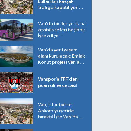
kullanılan kavşak
trafiğe kapatılıyor:
Tarih belli oldu!
Van’da bir ilçeye daha
otobüs seferi başladı:
İşte o ilçe…
Van’da yeni yaşam
alanı kurulacak: Emlak
Konut projesi Van’a
geliyor!
Vanspor’a TFF’den
puan silme cezası!
Van, İstanbul ile
Ankara’yı geride
bıraktı! İşte Van’da
ortalama fiyatlar…