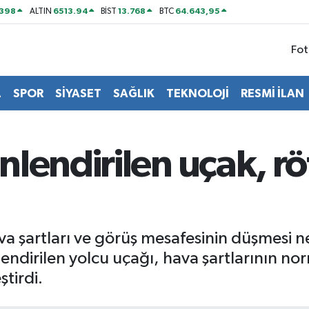
2398
6513.94
13.768
64.643,95
ALTIN
BİST
BTC
Fot
L
SPOR
SİYASET
SAĞLIK
TEKNOLOJİ
RESMİ İLAN
lendirilen uçak, röt
va şartları ve görüş mesafesinin düşmesi ne
ndirilen yolcu uçağı, hava şartlarının n
ştirdi.