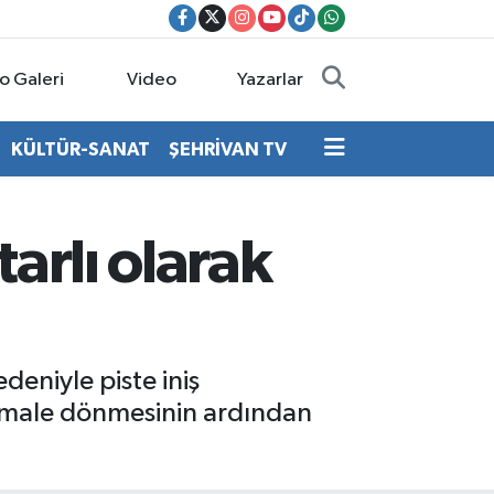
o Galeri
Video
Yazarlar
KÜLTÜR-SANAT
ŞEHRİVAN TV
arlı olarak
deniyle piste iniş
ormale dönmesinin ardından