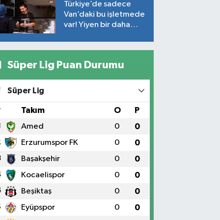
Türkiye’de sadece
Van’daki bu işletmede
var! Yiyen bir daha
yiyor
Süper Lig Puan Durumu
Süper Lig
#
Takım
O
P
1
Amed
0
0
2
Erzurumspor FK
0
0
3
Başakşehir
0
0
4
Kocaelispor
0
0
5
Beşiktaş
0
0
6
Eyüpspor
0
0