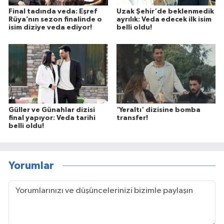
Final tadında veda: Eşref
Uzak Şehir'de beklenmedik
Rüya’nın sezon finalinde o
ayrılık: Veda edecek ilk isim
isim diziye veda ediyor!
belli oldu!
Güller ve Günahlar dizisi
'Yeraltı' dizisine bomba
final yapıyor: Veda tarihi
transfer!
belli oldu!
Yorumlar