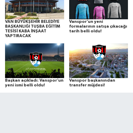
VAN BÜYÜKŞEHİR BELEDİYE
Vanspor’un yeni
BAŞKANLIĞI TUŞBA EĞİTİM
formalarının satışa çıkacağı
TESİSİ KABA İNŞAAT
tarih belli oldu!
YAPTIRACAK
Başkan açıkladı: Vanspor’un
Vanspor başkanından
yeni ismi belli oldu!
transfer müjdesi!