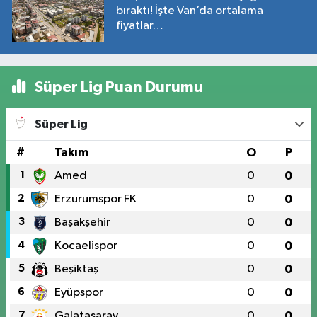
bıraktı! İşte Van’da ortalama
fiyatlar…
Süper Lig Puan Durumu
Süper Lig
#
Takım
O
P
1
Amed
0
0
2
Erzurumspor FK
0
0
3
Başakşehir
0
0
4
Kocaelispor
0
0
5
Beşiktaş
0
0
6
Eyüpspor
0
0
7
Galatasaray
0
0