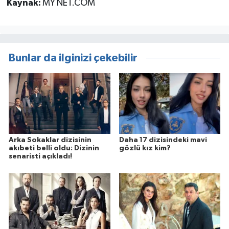
Kaynak:
MY NET.COM
Bunlar da ilginizi çekebilir
Arka Sokaklar dizisinin
Daha 17 dizisindeki mavi
akıbeti belli oldu: Dizinin
gözlü kız kim?
senaristi açıkladı!