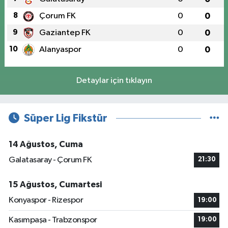
8
Çorum FK
0
0
9
Gaziantep FK
0
0
10
Alanyaspor
0
0
Detaylar için tıklayın
Süper Lig Fikstür
14 Ağustos, Cuma
Galatasaray - Çorum FK
21:30
15 Ağustos, Cumartesi
Konyaspor - Rizespor
19:00
Kasımpaşa - Trabzonspor
19:00