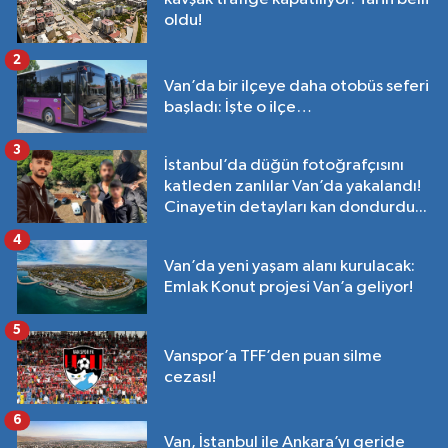
oldu!
2
Van’da bir ilçeye daha otobüs seferi
başladı: İşte o ilçe…
3
İstanbul’da düğün fotoğrafçısını
katleden zanlılar Van’da yakalandı!
Cinayetin detayları kan dondurdu...
4
Van’da yeni yaşam alanı kurulacak:
Emlak Konut projesi Van’a geliyor!
5
Vanspor’a TFF’den puan silme
cezası!
6
Van, İstanbul ile Ankara’yı geride