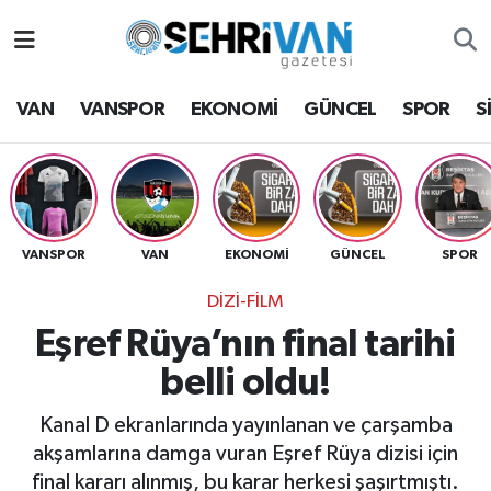
Van Nöbetçi Eczaneler
VAN
VANSPOR
EKONOMİ
GÜNCEL
SPOR
S
Van Hava Durumu
VAN Namaz Vakitleri
Van Trafik Yoğunluk Haritası
VANSPOR
VAN
EKONOMİ
GÜNCEL
SPOR
DİZİ-FİLM
Süper Lig Puan Durumu ve Fikstür
Eşref Rüya’nın final tarihi
Tüm Manşetler
belli oldu!
Son Dakika Haberleri
Kanal D ekranlarında yayınlanan ve çarşamba
akşamlarına damga vuran Eşref Rüya dizisi için
Haber Arşivi
final kararı alınmış, bu karar herkesi şaşırtmıştı.