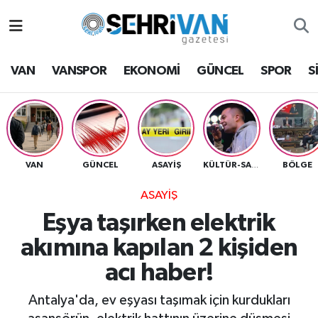
Van Nöbetçi Eczaneler
VAN
VANSPOR
EKONOMİ
GÜNCEL
SPOR
S
Van Hava Durumu
VAN Namaz Vakitleri
Van Trafik Yoğunluk Haritası
VAN
GÜNCEL
ASAYİŞ
BÖLGE
KÜLTÜR-SANAT
ASAYİŞ
Süper Lig Puan Durumu ve Fikstür
Eşya taşırken elektrik
Tüm Manşetler
akımına kapılan 2 kişiden
acı haber!
Son Dakika Haberleri
Antalya'da, ev eşyası taşımak için kurdukları
Haber Arşivi