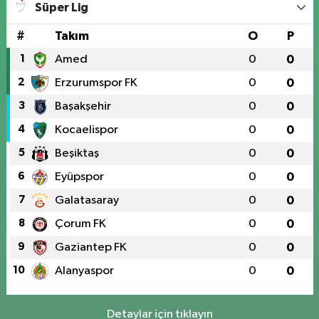
Süper Lig
#
Takım
O
P
1
Amed
0
0
2
Erzurumspor FK
0
0
3
Başakşehir
0
0
4
Kocaelispor
0
0
5
Beşiktaş
0
0
6
Eyüpspor
0
0
7
Galatasaray
0
0
8
Çorum FK
0
0
9
Gaziantep FK
0
0
10
Alanyaspor
0
0
Detaylar için tıklayın