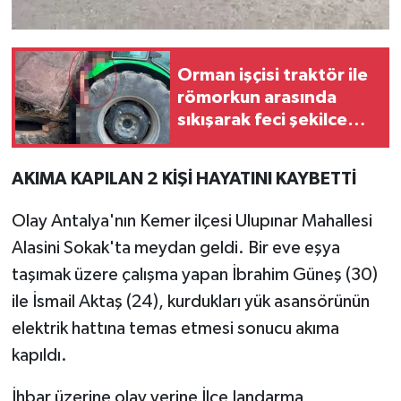
Orman işçisi traktör ile
römorkun arasında
sıkışarak feci şekilce
can verdi!
AKIMA KAPILAN 2 KİŞİ HAYATINI KAYBETTİ
Olay Antalya'nın Kemer ilçesi Ulupınar Mahallesi
Alasini Sokak'ta meydan geldi. Bir eve eşya
taşımak üzere çalışma yapan İbrahim Güneş (30)
ile İsmail Aktaş (24), kurdukları yük asansörünün
elektrik hattına temas etmesi sonucu akıma
kapıldı.
İhbar üzerine olay yerine İlçe Jandarma