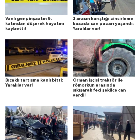
Vanlı genç inşaatın 9.
3 aracın karıştığı zincirleme
katından düşerek hayatını
kazada can pazarı yaşandı:
kaybetti!
Yaralılar var!
Bıçaklı tartışma kanlı bitti:
Orman işçisi traktör ile
Yaralılar var!
römorkun arasında
sıkışarak feci şekilce can
verdi!