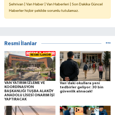
Şehrivan | Van Haber | Van Haberleri | Son Dakika Güncel
Haberler hiçbir şekilde sorumlu tutulamaz.
Resmi İlanlar
RESMİ İLANDIR
VAN YATIRIM İZLEME VE
Van’daki okullara yeni
KOORDİNASYON
tedbirler geliyor: 30 bin
BAŞKANLIĞI TUŞBA ALAKÖY
güvenlik alınacak!
ANADOLU LİSESİ ONARIM İŞİ
YAPTIRACAK