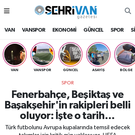
Van Nöbetçi Eczaneler
VAN
VANSPOR
EKONOMİ
GÜNCEL
SPOR
S
Van Hava Durumu
VAN Namaz Vakitleri
Van Trafik Yoğunluk Haritası
VAN
VANSPOR
GÜNCEL
ASAYİŞ
BÖLGE
SPOR
Süper Lig Puan Durumu ve Fikstür
Fenerbahçe, Beşiktaş ve
Tüm Manşetler
Başakşehir'in rakipleri belli
oluyor: İşte o tarih…
Son Dakika Haberleri
Türk futbolunu Avrupa kupalarında temsil edecek
Haber Arşivi