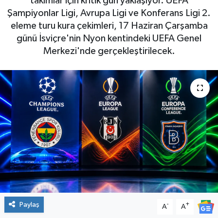
takımlar için kritik gün yaklaşıyor. UEFA
Şampiyonlar Ligi, Avrupa Ligi ve Konferans Ligi 2.
eleme turu kura çekimleri, 17 Haziran Çarşamba
günü İsviçre'nin Nyon kentindeki UEFA Genel
Merkezi'nde gerçekleştirilecek.
Paylaş
-
+
A
A