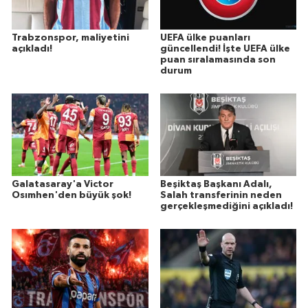
Trabzonspor, maliyetini
UEFA ülke puanları
açıkladı!
güncellendi! İşte UEFA ülke
puan sıralamasında son
durum
Galatasaray'a Victor
Beşiktaş Başkanı Adalı,
Osımhen'den büyük şok!
Salah transferinin neden
gerçekleşmediğini açıkladı!