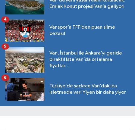
Van’da yeni yaşam alanı kurulacak:
Emlak Konut projesi Van’a geliyor!
4
Vanspor’a TFF’den puan silme
cezası!
5
Van, İstanbul ile Ankara’yı geride
bıraktı! İşte Van’da ortalama
fiyatlar…
6
Türkiye’de sadece Van’daki bu
işletmede var! Yiyen bir daha yiyor