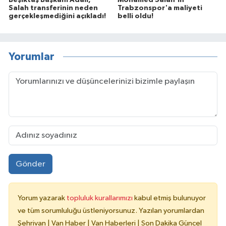
Beşiktaş Başkanı Adalı,
Mohamed Salah'ın
Salah transferinin neden
Trabzonspor'a maliyeti
gerçekleşmediğini açıkladı!
belli oldu!
Yorumlar
Gönder
Yorum yazarak
topluluk kurallarımızı
kabul etmiş bulunuyor
ve tüm sorumluluğu üstleniyorsunuz. Yazılan yorumlardan
Şehrivan | Van Haber | Van Haberleri | Son Dakika Güncel