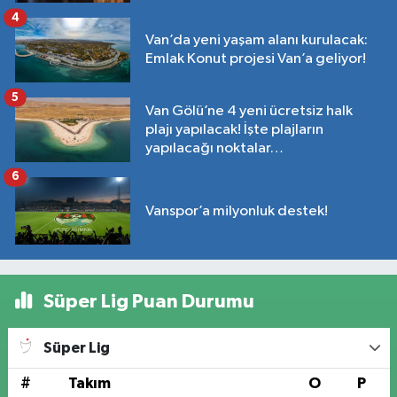
4
Van’da yeni yaşam alanı kurulacak:
Emlak Konut projesi Van’a geliyor!
5
Van Gölü’ne 4 yeni ücretsiz halk
plajı yapılacak! İşte plajların
yapılacağı noktalar…
6
Vanspor’a milyonluk destek!
Süper Lig Puan Durumu
Süper Lig
#
Takım
O
P