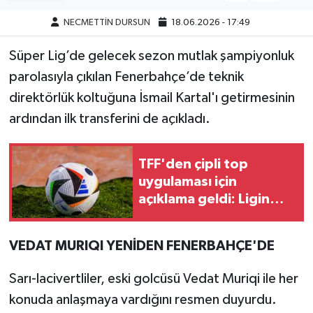
NECMETTİN DURSUN
18.06.2026 - 17:49
Süper Lig’de gelecek sezon mutlak şampiyonluk
parolasıyla çıkılan Fenerbahçe’de teknik
direktörlük koltuğuna İsmail Kartal'ı getirmesinin
ardından ilk transferini de açıkladı.
TFF'den çipli top
uygulaması için
açıklama geldi: Ligin
ikinci yarısı işaret edildi!
VEDAT MURIQI YENİDEN FENERBAHÇE'DE
Sarı-lacivertliler, eski golcüsü Vedat Muriqi ile her
konuda anlaşmaya vardığını resmen duyurdu.