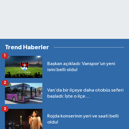
Trend Haberler
1
Başkan açıkladı: Vanspor’un yeni
ismi belli oldu!
2
Van’da bir ilçeye daha otobüs seferi
başladı: İşte o ilçe…
3
Rojda konserinin yeri ve saati belli
oldu!