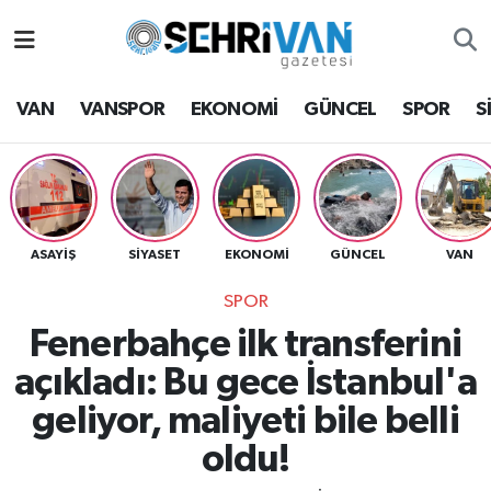
Van Nöbetçi Eczaneler
VAN
VANSPOR
EKONOMİ
GÜNCEL
SPOR
S
Van Hava Durumu
VAN Namaz Vakitleri
Van Trafik Yoğunluk Haritası
ASAYİŞ
SİYASET
EKONOMİ
GÜNCEL
VAN
SPOR
Süper Lig Puan Durumu ve Fikstür
Fenerbahçe ilk transferini
Tüm Manşetler
açıkladı: Bu gece İstanbul'a
geliyor, maliyeti bile belli
Son Dakika Haberleri
oldu!
Haber Arşivi