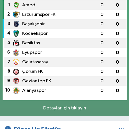
1
Amed
0
0
2
Erzurumspor FK
0
0
3
Başakşehir
0
0
4
Kocaelispor
0
0
5
Beşiktaş
0
0
6
Eyüpspor
0
0
7
Galatasaray
0
0
8
Çorum FK
0
0
9
Gaziantep FK
0
0
10
Alanyaspor
0
0
Detaylar için tıklayın