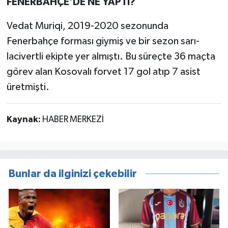
FENERBAHÇE'DE NE YAPTI?
Vedat Muriqi, 2019-2020 sezonunda
Fenerbahçe forması giymiş ve bir sezon sarı-
lacivertli ekipte yer almıştı. Bu süreçte 36 maçta
görev alan Kosovalı forvet 17 gol atıp 7 asist
üretmişti.
Kaynak:
HABER MERKEZİ
Bunlar da ilginizi çekebilir