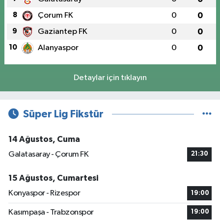
8
Çorum FK
0
0
9
Gaziantep FK
0
0
10
Alanyaspor
0
0
Detaylar için tıklayın
Süper Lig Fikstür
14 Ağustos, Cuma
Galatasaray - Çorum FK
21:30
15 Ağustos, Cumartesi
Konyaspor - Rizespor
19:00
Kasımpaşa - Trabzonspor
19:00