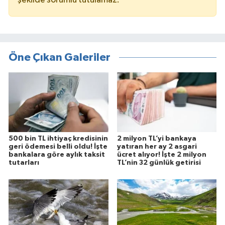
şekilde sorumlu tutulamaz.
Öne Çıkan Galeriler
500 bin TL ihtiyaç kredisinin
2 milyon TL’yi bankaya
geri ödemesi belli oldu! İşte
yatıran her ay 2 asgari
bankalara göre aylık taksit
ücret alıyor! İşte 2 milyon
tutarları
TL’nin 32 günlük getirisi