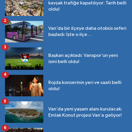
kavşak trafiğe kapatılıyor: Tarih belli
oldu!
2
Van’da bir ilçeye daha otobüs seferi
başladı: İşte o ilçe…
3
Başkan açıkladı: Vanspor’un yeni
ismi belli oldu!
4
Rojda konserinin yeri ve saati belli
oldu!
5
Van’da yeni yaşam alanı kurulacak:
Emlak Konut projesi Van’a geliyor!
6