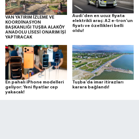
Audi'den en ucuz fiyata
VAN YATIRIM İZLEME VE
elektrikli araç: A2 e-tron’un
KOORDİNASYON
fiyatı ve özellikleri belli
BAŞKANLIĞI TUŞBA ALAKÖY
oldu!
ANADOLU LİSESİ ONARIM İŞİ
YAPTIRACAK
En pahalı iPhone modelleri
Tuşba’da imar itirazları
geliyor: Yeni fiyatlar cep
karara bağlandı!
yakacak!