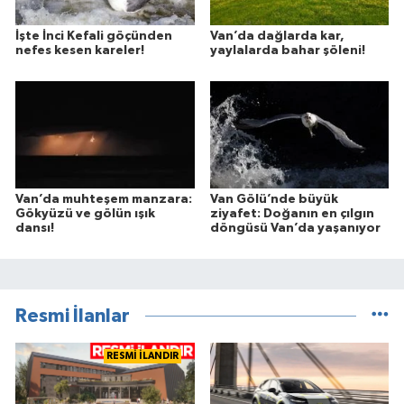
İşte İnci Kefali göçünden
Van’da dağlarda kar,
nefes kesen kareler!
yaylalarda bahar şöleni!
Van’da muhteşem manzara:
Van Gölü’nde büyük
Gökyüzü ve gölün ışık
ziyafet: Doğanın en çılgın
dansı!
döngüsü Van’da yaşanıyor
Resmi İlanlar
RESMİ İLANDIR