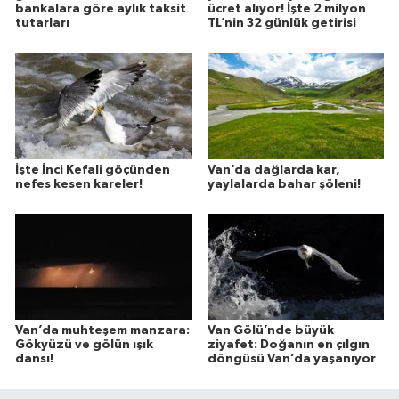
bankalara göre aylık taksit
ücret alıyor! İşte 2 milyon
tutarları
TL’nin 32 günlük getirisi
İşte İnci Kefali göçünden
Van’da dağlarda kar,
nefes kesen kareler!
yaylalarda bahar şöleni!
Van’da muhteşem manzara:
Van Gölü’nde büyük
Gökyüzü ve gölün ışık
ziyafet: Doğanın en çılgın
dansı!
döngüsü Van’da yaşanıyor