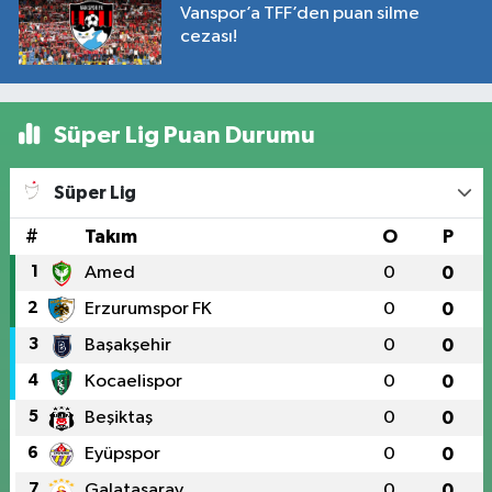
Vanspor’a TFF’den puan silme
cezası!
Süper Lig Puan Durumu
Süper Lig
#
Takım
O
P
1
Amed
0
0
2
Erzurumspor FK
0
0
3
Başakşehir
0
0
4
Kocaelispor
0
0
5
Beşiktaş
0
0
6
Eyüpspor
0
0
7
Galatasaray
0
0