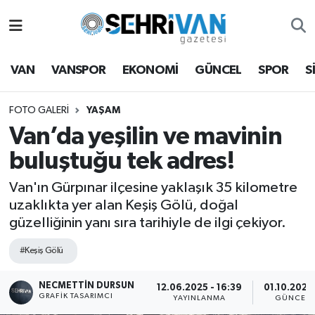
Van Nöbetçi Eczaneler
VAN
VANSPOR
EKONOMİ
GÜNCEL
SPOR
S
Van Hava Durumu
FOTO GALERI
YAŞAM
VAN Namaz Vakitleri
Van’da yeşilin ve mavinin
buluştuğu tek adres!
Van Trafik Yoğunluk Haritası
Van'ın Gürpınar ilçesine yaklaşık 35 kilometre
Süper Lig Puan Durumu ve Fikstür
uzaklıkta yer alan Keşiş Gölü, doğal
güzelliğinin yanı sıra tarihiyle de ilgi çekiyor.
Tüm Manşetler
#Keşiş Gölü
Son Dakika Haberleri
NECMETTİN DURSUN
12.06.2025 - 16:39
01.10.2025 
GRAFIK TASARIMCI
YAYINLANMA
GÜNCELL
Haber Arşivi