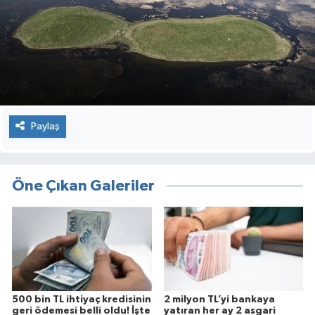
Paylaş
Öne Çıkan Galeriler
500 bin TL ihtiyaç kredisinin
2 milyon TL’yi bankaya
geri ödemesi belli oldu! İşte
yatıran her ay 2 asgari