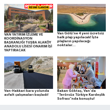
RESMİ İLANDIR
Van Gölü’ne 4 yeni ücretsiz
VAN YATIRIM İZLEME VE
halk plajı yapılacak! İşte
KOORDİNASYON
plajların yapılacağı
BAŞKANLIĞI TUŞBA ALAKÖY
noktalar…
ANADOLU LİSESİ ONARIM İŞİ
YAPTIRACAK
Van-Hakkari kara yolunda
Bakan Göktaş, Van'da
asfalt çalışmaları başladı!
"Terörsüz Türkiye Kardeşlik
Sofrası"nda konuştu!