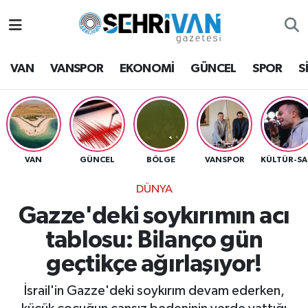
Van Nöbetçi Eczaneler
VAN
VANSPOR
EKONOMİ
GÜNCEL
SPOR
S
Van Hava Durumu
VAN Namaz Vakitleri
Van Trafik Yoğunluk Haritası
VAN
GÜNCEL
BÖLGE
VANSPOR
K
DÜNYA
Süper Lig Puan Durumu ve Fikstür
Gazze'deki soykırımın acı
Tüm Manşetler
tablosu: Bilanço gün
geçtikçe ağırlaşıyor!
Son Dakika Haberleri
İsrail'in Gazze'deki soykırım devam ederken,
Haber Arşivi