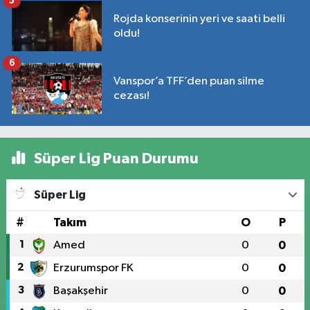
5
Rojda konserinin yeri ve saati belli
oldu!
6
Vanspor’a TFF’den puan silme
cezası!
Süper Lig Puan Durumu
Süper Lig
#
Takım
O
P
1
Amed
0
0
2
Erzurumspor FK
0
0
3
Başakşehir
0
0