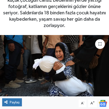
küçük çocuğun cansız bedeninin yerde yattığı
fotoğraf, katliamın gerçeklerini gözler önüne
seriyor. Saldırılarda 18 binden fazla çocuk hayatını
kaybederken, yaşam savaşı her gün daha da
zorlaşıyor.
Paylaş
-
+
A
A