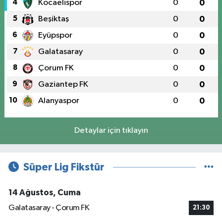
4
Kocaelispor
0
0
5
Beşiktaş
0
0
6
Eyüpspor
0
0
7
Galatasaray
0
0
8
Çorum FK
0
0
9
Gaziantep FK
0
0
10
Alanyaspor
0
0
Detaylar için tıklayın
Süper Lig Fikstür
14 Ağustos, Cuma
Galatasaray - Çorum FK
21:30