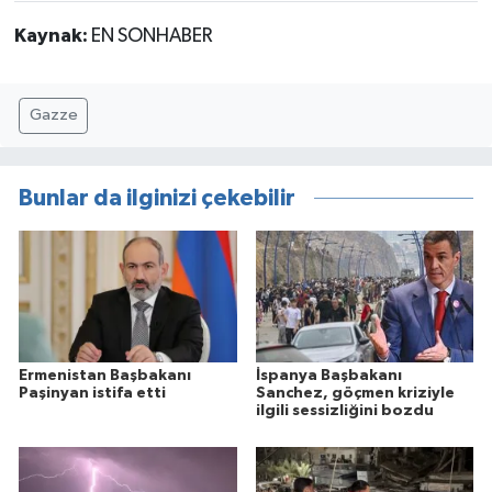
Kaynak:
EN SONHABER
Gazze
Bunlar da ilginizi çekebilir
Ermenistan Başbakanı
İspanya Başbakanı
Paşinyan istifa etti
Sanchez, göçmen kriziyle
ilgili sessizliğini bozdu