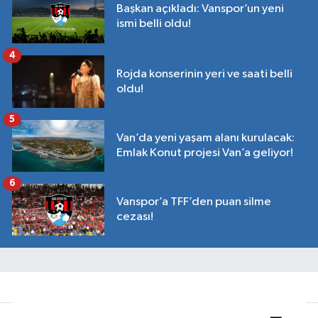
Başkan açıkladı: Vanspor’un yeni
ismi belli oldu!
4
Rojda konserinin yeri ve saati belli
oldu!
5
Van’da yeni yaşam alanı kurulacak:
Emlak Konut projesi Van’a geliyor!
6
Vanspor’a TFF’den puan silme
cezası!