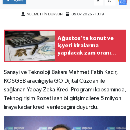
A
A
NECMETTİN DURSUN
09.07.2026 - 13:19
Ağustos’ta konut ve
işyeri kiralarına
yapılacak zam oranı
belli oldu!
Sanayi ve Teknoloji Bakanı Mehmet Fatih Kacır,
KOSGEB aracılığıyla GO Dijital Cüzdan ile
sağlanan Yapay Zeka Kredi Programı kapsamında,
Teknogirişim Rozeti sahibi girişimcilere 5 milyon
liraya kadar kredi verileceğini duyurdu.