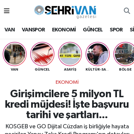
Van Nöbetçi Eczaneler
VAN
VANSPOR
EKONOMİ
GÜNCEL
SPOR
S
Van Hava Durumu
VAN Namaz Vakitleri
Van Trafik Yoğunluk Haritası
VAN
GÜNCEL
ASAYİŞ
BÖLGE
KÜLTÜR-SANAT
EKONOMİ
Süper Lig Puan Durumu ve Fikstür
Girişimcilere 5 milyon TL
Tüm Manşetler
kredi müjdesi! İşte başvuru
tarihi ve şartları...
Son Dakika Haberleri
KOSGEB ve GO Dijital Cüzdan iş birliğiyle hayata
Haber Arşivi