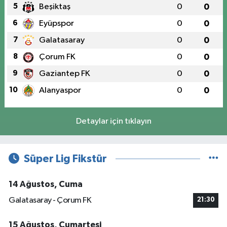
5
Beşiktaş
0
0
6
Eyüpspor
0
0
7
Galatasaray
0
0
8
Çorum FK
0
0
9
Gaziantep FK
0
0
10
Alanyaspor
0
0
Detaylar için tıklayın
Süper Lig Fikstür
14 Ağustos, Cuma
Galatasaray - Çorum FK
21:30
15 Ağustos, Cumartesi