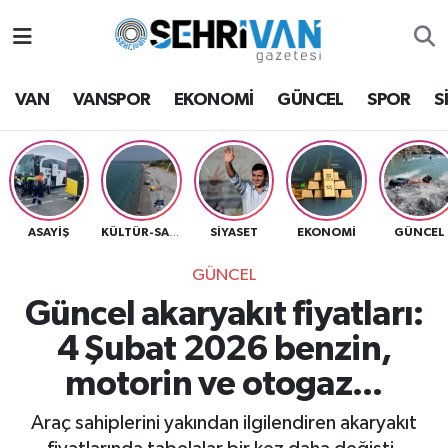
Van Nöbetçi Eczaneler
VAN
VANSPOR
EKONOMİ
GÜNCEL
SPOR
S
Van Hava Durumu
VAN Namaz Vakitleri
Van Trafik Yoğunluk Haritası
ASAYİŞ
SİYASET
EKONOMİ
GÜNCEL
KÜLTÜR-SANAT
GÜNCEL
Süper Lig Puan Durumu ve Fikstür
Güncel akaryakıt fiyatları:
Tüm Manşetler
4 Şubat 2026 benzin,
motorin ve otogaz...
Son Dakika Haberleri
Araç sahiplerini yakından ilgilendiren akaryakıt
Haber Arşivi