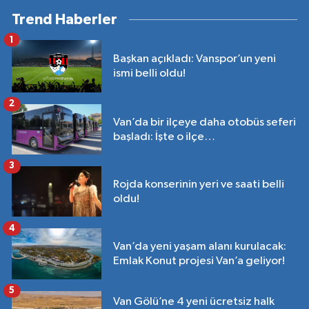
Trend Haberler
1
Başkan açıkladı: Vanspor’un yeni
ismi belli oldu!
2
Van’da bir ilçeye daha otobüs seferi
başladı: İşte o ilçe…
3
Rojda konserinin yeri ve saati belli
oldu!
4
Van’da yeni yaşam alanı kurulacak:
Emlak Konut projesi Van’a geliyor!
5
Van Gölü’ne 4 yeni ücretsiz halk