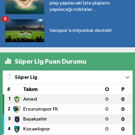
plajı yapılacak! İşte plajların
yapılacağı noktalar…
6
Vanspor’a milyonluk destek!
Süper Lig Puan Durumu
Süper Lig
#
Takım
O
P
1
Amed
0
0
2
Erzurumspor FK
0
0
3
Başakşehir
0
0
4
Kocaelispor
0
0