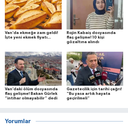
Van’da ekmeğe zam geldi!
Rojin Kabaiş dosyasında
İşte yeni ekmek fiyatı...
flaş gelişme! 10 kişi
gözaltına alındı
Van’daki ölüm dosyasında
Gazetecilik için tarihi çağrı!
flaş gelişme! Bakan Gürlek
“Bu yasa artık hayata
“intihar olmayabilir” dedi
geçirilmeli”
Yorumlar