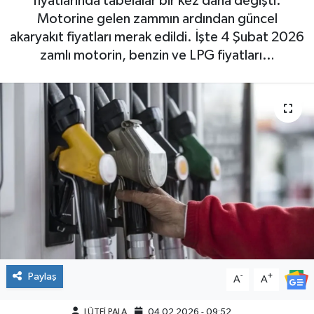
fiyatlarında tabelalar bir kez daha değişti.
Motorine gelen zammın ardından güncel
akaryakıt fiyatları merak edildi. İşte 4 Şubat 2026
zamlı motorin, benzin ve LPG fiyatları…
Paylaş
-
+
A
A
LÜTFİ PALA
04.02.2026 - 09:52