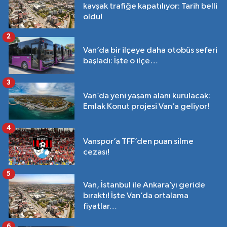
kavşak trafiğe kapatılıyor: Tarih belli
oldu!
2
Van’da bir ilçeye daha otobüs seferi
başladı: İşte o ilçe…
3
Van’da yeni yaşam alanı kurulacak:
Emlak Konut projesi Van’a geliyor!
4
Vanspor’a TFF’den puan silme
cezası!
5
Van, İstanbul ile Ankara’yı geride
bıraktı! İşte Van’da ortalama
fiyatlar…
6