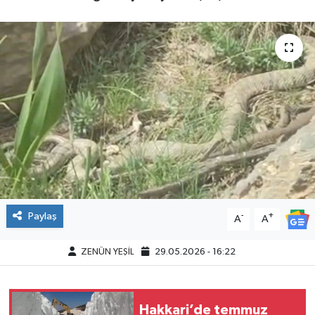
Paylaş
-
+
A
A
ZENÜN YEŞİL
29.05.2026 - 16:22
Hakkari’de temmuz