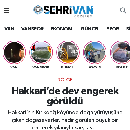
Van Nöbetçi Eczaneler
VAN
VANSPOR
EKONOMİ
GÜNCEL
SPOR
S
Van Hava Durumu
VAN Namaz Vakitleri
Van Trafik Yoğunluk Haritası
VAN
VANSPOR
GÜNCEL
ASAYİŞ
BÖLGE
BÖLGE
Süper Lig Puan Durumu ve Fikstür
Hakkari’de dev engerek
Tüm Manşetler
görüldü
Son Dakika Haberleri
Hakkari’nin Kırıkdağ köyünde doğa yürüyüşüne
çıkan doğaseverler, nadir görülen büyük bir
Haber Arşivi
engerek yılanıyla karşılaştı.