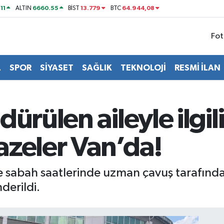
11
6660.55
13.779
64.944,08
ALTIN
BİST
BTC
Fot
L
SPOR
SİYASET
SAĞLIK
TEKNOLOJİ
RESMİ İLAN
ürülen aileyle ilgili
azeler Van’da!
e sabah saatlerinde uzman çavuş tarafında
derildi.