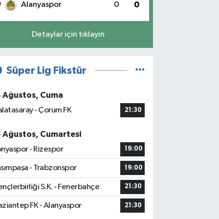
0
Alanyaspor
0
0
Detaylar için tıklayın
Süper Lig Fikstür
4 Ağustos, Cuma
latasaray - Çorum FK
21:30
5 Ağustos, Cumartesi
nyaspor - Rizespor
19:00
sımpaşa - Trabzonspor
19:00
nçlerbirliği S.K. - Fenerbahçe
21:30
ziantep FK - Alanyaspor
21:30