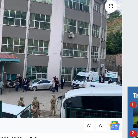
T
1
-
+
A
A
2