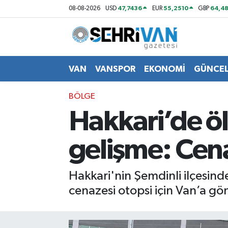
47,7436
55,2510
64,48
08-08-2026
USD
EUR
GBP
Van Nöbetçi Eczaneler
Van Hava Durumu
VAN
VANSPOR
EKONOMİ
GÜNCE
VAN Namaz Vakitleri
BÖLGE
Hakkari’de öld
Van Trafik Yoğunluk Haritası
gelişme: Cen
Süper Lig Puan Durumu ve Fikstür
Tüm Manşetler
Hakkari'nin Şemdinli ilçesind
cenazesi otopsi için Van’a gön
Son Dakika Haberleri
Haber Arşivi