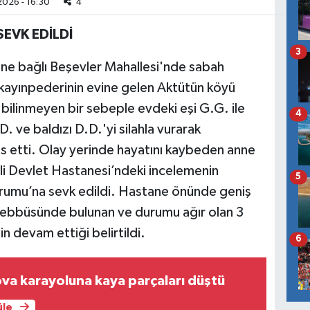
026 - 16:30
4
SEVK EDİLDİ
3
sine bağlı Beşevler Mahallesi'nde sabah
kayınpederinin evine gelen Aktütün köyü
bilinmeyen bir sebeple evdeki eşi G.G. ile
4
. ve baldızı D.D.'yi silahla vurarak
s etti. Olay yerinde hayatını kaybeden anne
i Devlet Hastanesi’ndeki incelemenin
5
Kurumu’na sevk edildi. Hastane önünde geniş
teşebbüsünde bulunan ve durumu ağır olan 3
n devam ettiği belirtildi.
6
va karayoluna kaya parçaları düştü
üle