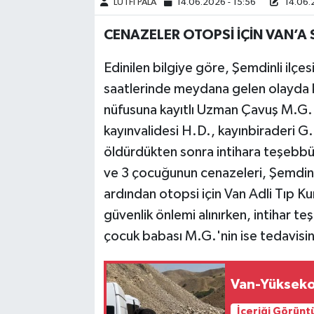
LÜTFİ PALA
14.06.2026 - 15:56
14.06.2
CENAZELER OTOPSİ İÇİN VAN’A 
Edinilen bilgiye göre, Şemdinli ilçe
saatlerinde meydana gelen olayda 
nüfusuna kayıtlı Uzman Çavuş M.G. 
kayınvalidesi H.D., kayınbiraderi G.D
öldürdükten sonra intihara teşebbü
ve 3 çocuğunun cenazeleri, Şemdinl
ardından otopsi için Van Adli Tıp 
güvenlik önlemi alınırken, intihar 
çocuk babası M.G.'nin ise tedavisini
Van-Yükseko
İçeriği Görünt