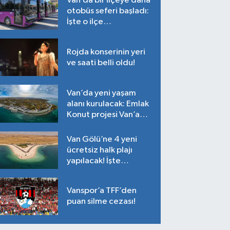
Van’da bir ilçeye daha
otobüs seferi başladı:
İşte o ilçe…
Rojda konserinin yeri
ve saati belli oldu!
Van’da yeni yaşam
alanı kurulacak: Emlak
Konut projesi Van’a
geliyor!
Van Gölü’ne 4 yeni
ücretsiz halk plajı
yapılacak! İşte
plajların yapılacağı
noktalar…
Vanspor’a TFF’den
puan silme cezası!