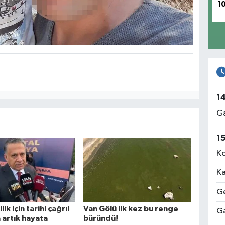
1
1
Ga
1
Ko
Ka
Ge
ik için tarihi çağrı!
Van Gölü ilk kez bu renge
Ga
 artık hayata
büründü!