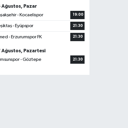
6 Ağustos, Pazar
şakşehir - Kocaelispor
19:00
şiktaş - Eyüpspor
21:30
ed - Erzurumspor FK
21:30
7 Ağustos, Pazartesi
msunspor - Göztepe
21:30