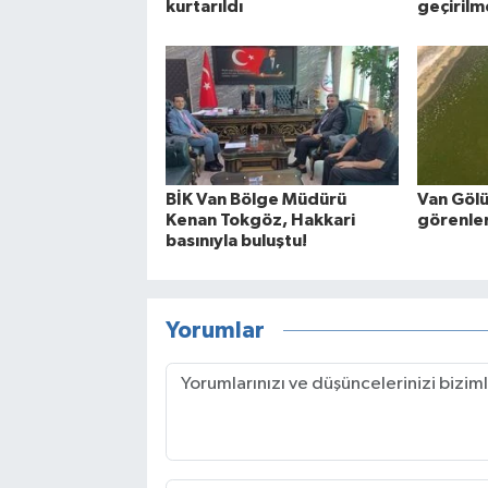
kurtarıldı
geçirilm
BİK Van Bölge Müdürü
Van Gölü
Kenan Tokgöz, Hakkari
görenler
basınıyla buluştu!
Yorumlar