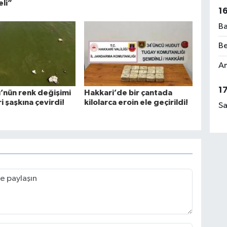
eli”
1
Ba
Be
Am
1
’nün renk değişimi
Hakkari’de bir çantada
i şaşkına çevirdi!
kilolarca eroin ele geçirildi!
Sa