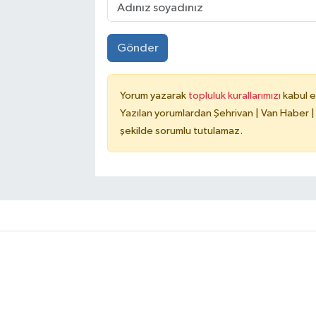
Gönder
Yorum yazarak
topluluk kurallarımızı
kabul e
Yazılan yorumlardan Şehrivan | Van Haber |
şekilde sorumlu tutulamaz.