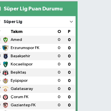
Süper Lig Puan Durumu
Süper Lig
#
Takım
O
P
1
Amed
0
0
2
Erzurumspor FK
0
0
3
Başakşehir
0
0
4
Kocaelispor
0
0
5
Beşiktaş
0
0
6
Eyüpspor
0
0
7
Galatasaray
0
0
8
Çorum FK
0
0
9
Gaziantep FK
0
0