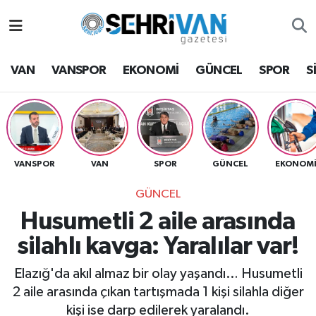
Van Nöbetçi Eczaneler
VAN
VANSPOR
EKONOMİ
GÜNCEL
SPOR
S
Van Hava Durumu
VAN Namaz Vakitleri
Van Trafik Yoğunluk Haritası
VANSPOR
VAN
SPOR
GÜNCEL
EKONOM
GÜNCEL
Süper Lig Puan Durumu ve Fikstür
Husumetli 2 aile arasında
Tüm Manşetler
silahlı kavga: Yaralılar var!
Son Dakika Haberleri
Elazığ'da akıl almaz bir olay yaşandı… Husumetli
2 aile arasında çıkan tartışmada 1 kişi silahla diğer
Haber Arşivi
kişi ise darp edilerek yaralandı.