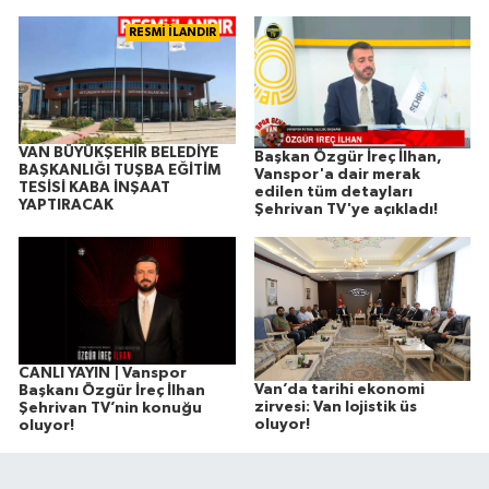
RESMİ İLANDIR
VAN BÜYÜKŞEHİR BELEDİYE
Başkan Özgür İreç İlhan,
BAŞKANLIĞI TUŞBA EĞİTİM
Vanspor'a dair merak
TESİSİ KABA İNŞAAT
edilen tüm detayları
YAPTIRACAK
Şehrivan TV'ye açıkladı!
CANLI YAYIN | Vanspor
Van’da tarihi ekonomi
Başkanı Özgür İreç İlhan
zirvesi: Van lojistik üs
Şehrivan TV’nin konuğu
oluyor!
oluyor!