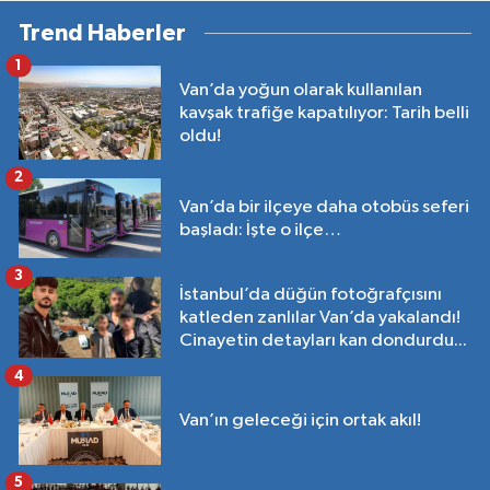
Trend Haberler
1
Van’da yoğun olarak kullanılan
kavşak trafiğe kapatılıyor: Tarih belli
oldu!
2
Van’da bir ilçeye daha otobüs seferi
başladı: İşte o ilçe…
3
İstanbul’da düğün fotoğrafçısını
katleden zanlılar Van’da yakalandı!
Cinayetin detayları kan dondurdu...
4
Van’ın geleceği için ortak akıl!
5