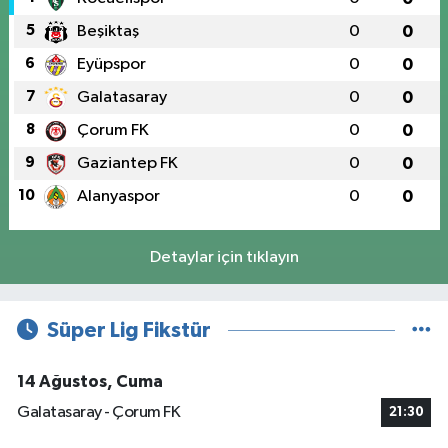
5
Beşiktaş
0
0
6
Eyüpspor
0
0
7
Galatasaray
0
0
8
Çorum FK
0
0
9
Gaziantep FK
0
0
10
Alanyaspor
0
0
Detaylar için tıklayın
Süper Lig Fikstür
14 Ağustos, Cuma
Galatasaray - Çorum FK
21:30