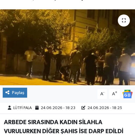
Paylaş
-
+
A
A
LÜTFİ PALA
24.06.2026 - 18:23
24.06.2026 - 18:25
ARBEDE SIRASINDA KADIN SİLAHLA
VURULURKEN DİĞER ŞAHIS İSE DARP EDİLDİ