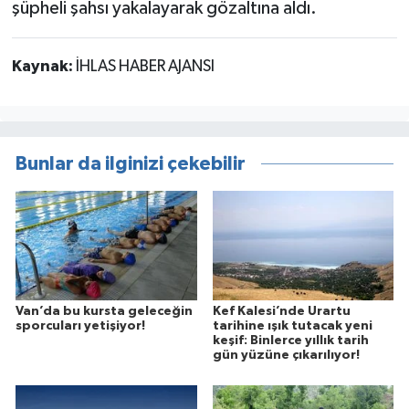
şüpheli şahsı yakalayarak gözaltına aldı.
Kaynak:
İHLAS HABER AJANSI
Bunlar da ilginizi çekebilir
Van’da bu kursta geleceğin
Kef Kalesi’nde Urartu
sporcuları yetişiyor!
tarihine ışık tutacak yeni
keşif: Binlerce yıllık tarih
gün yüzüne çıkarılıyor!