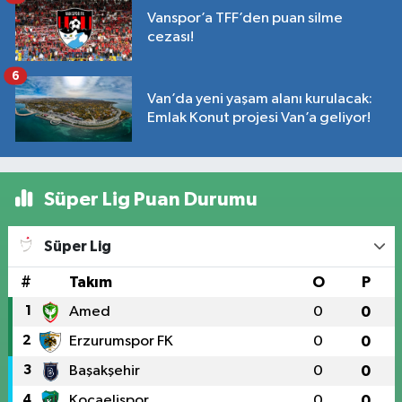
Vanspor’a TFF’den puan silme
cezası!
6
Van’da yeni yaşam alanı kurulacak:
Emlak Konut projesi Van’a geliyor!
Süper Lig Puan Durumu
Süper Lig
#
Takım
O
P
1
Amed
0
0
2
Erzurumspor FK
0
0
3
Başakşehir
0
0
4
Kocaelispor
0
0