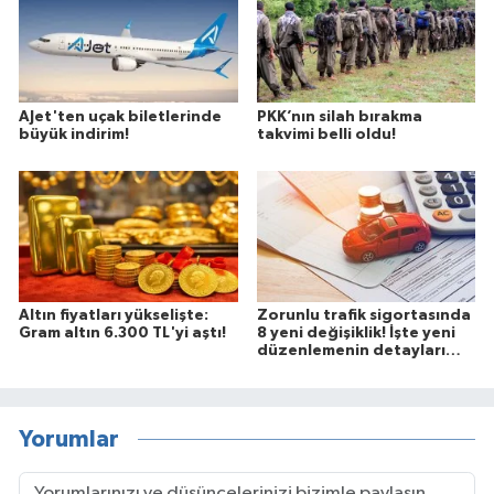
AJet'ten uçak biletlerinde
PKK’nın silah bırakma
büyük indirim!
takvimi belli oldu!
Altın fiyatları yükselişte:
Zorunlu trafik sigortasında
Gram altın 6.300 TL'yi aştı!
8 yeni değişiklik! İşte yeni
düzenlemenin detayları…
Yorumlar