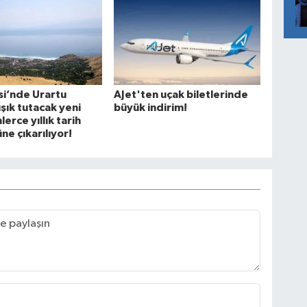
si’nde Urartu
AJet'ten uçak biletlerinde
ışık tutacak yeni
büyük indirim!
nlerce yıllık tarih
ne çıkarılıyor!