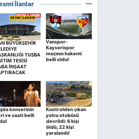
esmi İlanlar
RESMİ İLANDIR
Vanspor-
AN BÜYÜKŞEHİR
Kayserispor
ELEDİYE
maçının hakemi
AŞKANLIĞI TUŞBA
belli oldu!
İTİM TESİSİ
ABA İNŞAAT
APTIRACAK
jda konserinin
Kontrolden çıkan
ri ve saati belli
yolcu otobüsü
du!
devrildi: 6 kişi
öldü, 22 kişi
yaralandı!