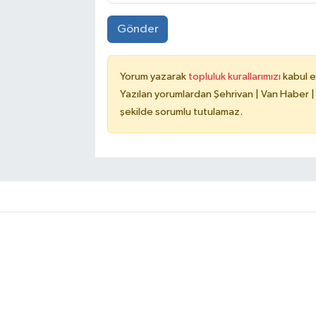
Gönder
Yorum yazarak
topluluk kurallarımızı
kabul e
Yazılan yorumlardan Şehrivan | Van Haber |
şekilde sorumlu tutulamaz.