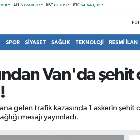
2398
6500.87
13.799
64.643,95
ALTIN
BİST
BTC
Fot
L
SPOR
SİYASET
SAĞLIK
TEKNOLOJİ
RESMİ İLAN
nından Van'da şehit 
!
a gelen trafik kazasında 1 askerin şehit ol
sağlığı mesajı yayımladı.