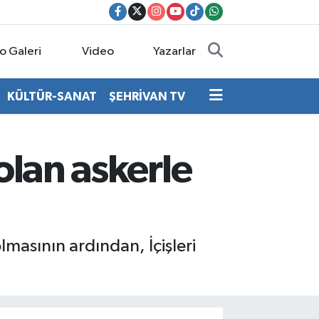
o Galeri
Video
Yazarlar
KÜLTÜR-SANAT
ŞEHRİVAN TV
olan askerle
masının ardından, İçişleri