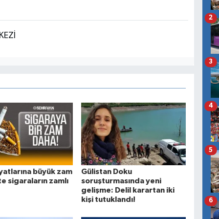
2
KEZİ
3
4
5
iyatlarına büyük zam
Gülistan Doku
te sigaraların zamlı
soruşturmasında yeni
gelişme: Delil karartan iki
kişi tutuklandı!
6