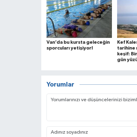
Van’da bu kursta geleceğin
Kef Kale
sporcuları yetişiyor!
tarihine 
keşif: Bi
gün yüzü
Yorumlar