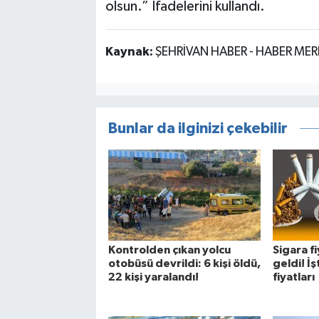
olsun.” İfadelerini kullandı.
Kaynak:
ŞEHRİVAN HABER - HABER MER
Bunlar da ilginizi çekebilir
Kontrolden çıkan yolcu
Sigara f
otobüsü devrildi: 6 kişi öldü,
geldi! İş
22 kişi yaralandı!
fiyatları