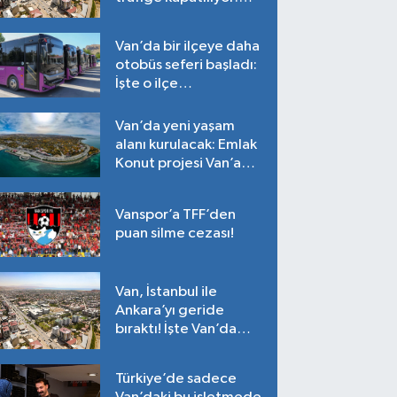
Tarih belli oldu!
Van’da bir ilçeye daha
otobüs seferi başladı:
İşte o ilçe…
Van’da yeni yaşam
alanı kurulacak: Emlak
Konut projesi Van’a
geliyor!
Vanspor’a TFF’den
puan silme cezası!
Van, İstanbul ile
Ankara’yı geride
bıraktı! İşte Van’da
ortalama fiyatlar…
Türkiye’de sadece