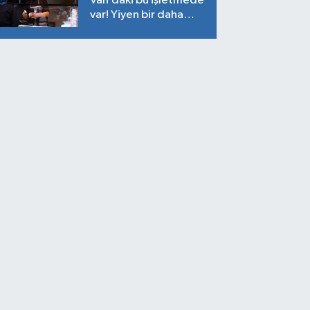
Van’daki bu işletmede
var! Yiyen bir daha
yiyor