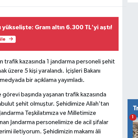
rı yükselişte: Gram altın 6.300 TL'yi aştı!
üle
n trafik kazasında 1 jandarma personeli şehit
k üzere 5 kişi yaralandı. İçişleri Bakanı
l medyada bir açıklama yayımladı.
de görevi başında yaşanan trafik kazasında
lut şehit olmuştur. Şehidimize Allah'tan
T
Jandarma Teşkilatımıza ve Milletimize
1
nan Jandarma personelimize de acil şifalar
erimi iletiyorum. Şehidimizin makamı âli