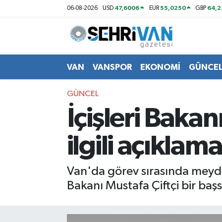
47,6006
55,0250
64,
06-08-2026
USD
EUR
GBP
Van Nöbetçi Eczaneler
Van Hava Durumu
VAN
VANSPOR
EKONOMİ
GÜNCE
VAN Namaz Vakitleri
GÜNCEL
İçişleri Baka
Van Trafik Yoğunluk Haritası
ilgili açıklama
Süper Lig Puan Durumu ve Fikstür
Tüm Manşetler
Van'da görev sırasında meydan
Bakanı Mustafa Çiftçi bir baş
Son Dakika Haberleri
Haber Arşivi