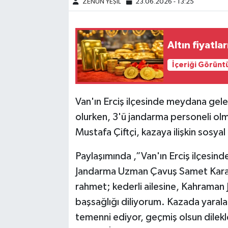
ZENÜN YEŞİL
23.06.2026 - 13:25
Altın fiyatla
İçeriği Görünt
Van'ın Erciş ilçesinde meydana gele
olurken, 3'ü jandarma personeli olma
Mustafa Çiftçi, kazaya ilişkin sosya
Paylaşımında ,”Van'ın Erciş ilçesin
Jandarma Uzman Çavuş Samet Karabu
rahmet; kederli ailesine, Kahraman 
başsağlığı diliyorum. Kazada yarala
temenni ediyor, geçmiş olsun dilekl