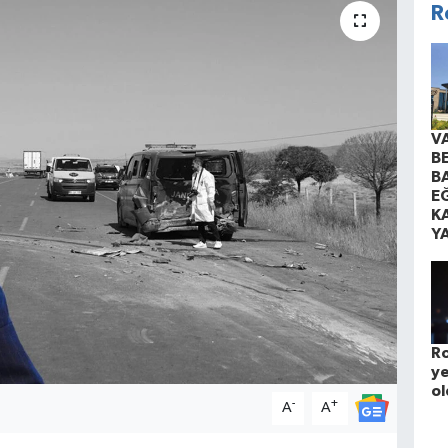
R
V
B
B
EĞ
K
Y
Ro
ye
ol
-
+
A
A