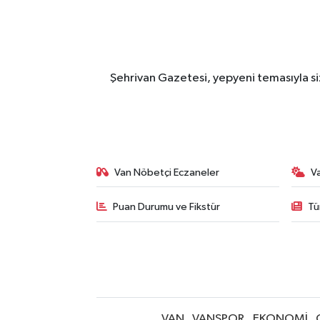
Şehrivan Gazetesi, yepyeni temasıyla siz
Van Nöbetçi Eczaneler
V
Puan Durumu ve Fikstür
Tü
VAN
VANSPOR
EKONOMİ