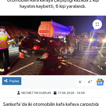
otomobilin kafa kafaya çarpıştığı kazada 2 kişi
hayatını kaybetti, 6 kişi yaralandı.
Paylaş
-
+
A
A
NECMETTİN DURSUN
17.06.2026 - 14:09
Şanlıurfa'da iki otomobilin kafa kafaya çarpıştığı