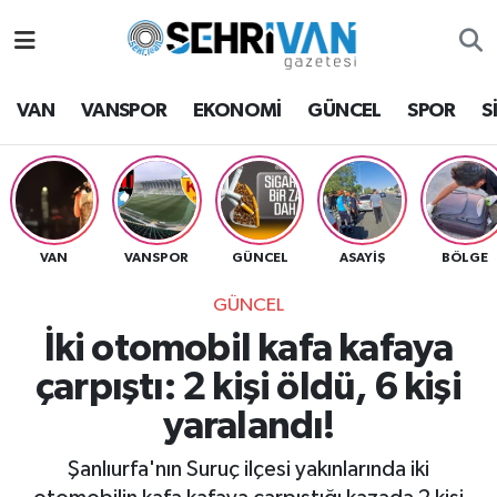
Van Nöbetçi Eczaneler
VAN
VANSPOR
EKONOMİ
GÜNCEL
SPOR
S
Van Hava Durumu
VAN Namaz Vakitleri
Van Trafik Yoğunluk Haritası
VAN
VANSPOR
GÜNCEL
ASAYİŞ
BÖLGE
GÜNCEL
Süper Lig Puan Durumu ve Fikstür
İki otomobil kafa kafaya
Tüm Manşetler
çarpıştı: 2 kişi öldü, 6 kişi
yaralandı!
Son Dakika Haberleri
Şanlıurfa'nın Suruç ilçesi yakınlarında iki
Haber Arşivi