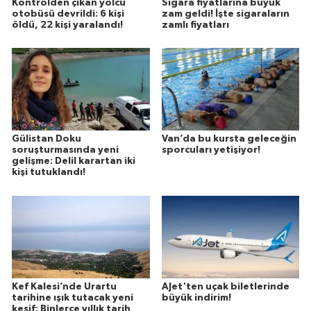
Kontrolden çıkan yolcu
Sigara fiyatlarına büyük
otobüsü devrildi: 6 kişi
zam geldi! İşte sigaraların
öldü, 22 kişi yaralandı!
zamlı fiyatları
Gülistan Doku
Van’da bu kursta geleceğin
soruşturmasında yeni
sporcuları yetişiyor!
gelişme: Delil karartan iki
kişi tutuklandı!
Kef Kalesi’nde Urartu
AJet'ten uçak biletlerinde
tarihine ışık tutacak yeni
büyük indirim!
keşif: Binlerce yıllık tarih