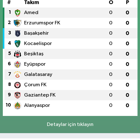
#
Takım
O
P
1
Amed
0
0
2
Erzurumspor FK
0
0
3
Başakşehir
0
0
4
Kocaelispor
0
0
5
Beşiktaş
0
0
6
Eyüpspor
0
0
7
Galatasaray
0
0
8
Çorum FK
0
0
9
Gaziantep FK
0
0
10
Alanyaspor
0
0
Detaylar için tıklayın