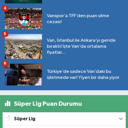
4
Vanspor’a TFF’den puan silme
cezası!
5
Van, İstanbul ile Ankara’yı geride
bıraktı! İşte Van’da ortalama
fiyatlar…
6
Türkiye’de sadece Van’daki bu
işletmede var! Yiyen bir daha yiyor
Süper Lig Puan Durumu
Süper Lig