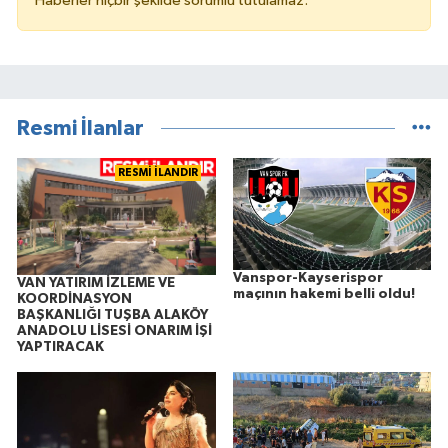
Haberler hiçbir şekilde sorumlu tutulamaz.
Resmi İlanlar
RESMİ İLANDIR
Vanspor-Kayserispor
VAN YATIRIM İZLEME VE
maçının hakemi belli oldu!
KOORDİNASYON
BAŞKANLIĞI TUŞBA ALAKÖY
ANADOLU LİSESİ ONARIM İŞİ
YAPTIRACAK