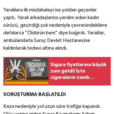
Yaralılara ilk müdahaleyi ise yoldan geçenler
yaptı. Yaralı arkadaşlarına yardım eden kadın
sürücü, geçirdiği şok nedeniyle çevresindekilere
defalarca "Öldürün beni" diye bağırdı. Yaralılar,
ambulanslarla Suruç Devlet Hastanesine
kaldırılarak tedavi altına alındı.
Sigara fiyatlarına büyük
zam geldi! İşte
sigaraların zamlı
fiyatları
SORUŞTURMA BAŞLATILDI
Kaza nedeniyle yol uzun süre trafiğe kapandı.
Olay yerine giden Suruç Kaymakamı Adem