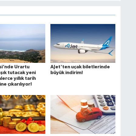
si’nde Urartu
AJet'ten uçak biletlerinde
ışık tutacak yeni
büyük indirim!
nlerce yıllık tarih
ne çıkarılıyor!