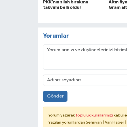
PKK’nın silah bırakma
Altın fiy
takvimi belli oldu!
Gram alt
Yorumlar
Gönder
Yorum yazarak
topluluk kurallarımızı
kabul e
Yazılan yorumlardan Şehrivan | Van Haber |