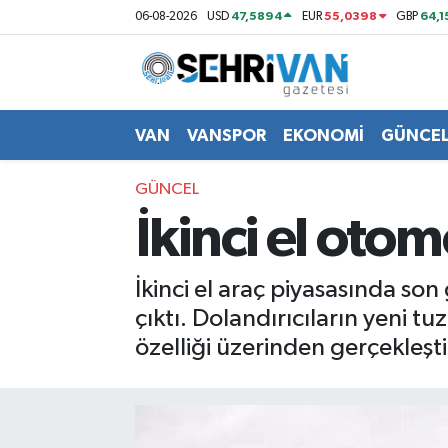
47,5894
55,0398
64,1
06-08-2026
USD
EUR
GBP
Van Nöbetçi Eczaneler
Van Hava Durumu
VAN
VANSPOR
EKONOMİ
GÜNCE
VAN Namaz Vakitleri
GÜNCEL
İkinci el oto
Van Trafik Yoğunluk Haritası
Süper Lig Puan Durumu ve Fikstür
İkinci el araç piyasasında s
çıktı. Dolandırıcıların yeni 
Tüm Manşetler
özelliği üzerinden gerçekleşti
Son Dakika Haberleri
Haber Arşivi