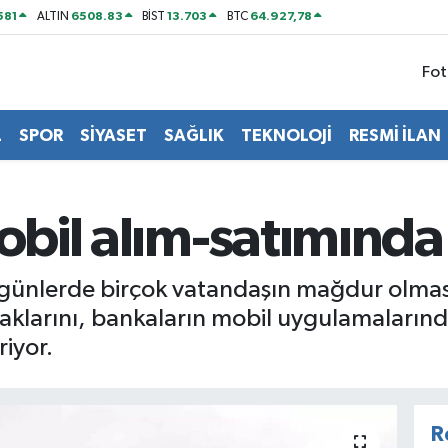
581
6508.83
13.703
64.927,78
ALTIN
BİST
BTC
Fot
L
SPOR
SİYASET
SAĞLIK
TEKNOLOJİ
RESMİ İLAN
mobil alım-satımında
on günlerde birçok vatandaşın mağdur olma
tuzaklarını, bankaların mobil uygulamalar
riyor.
R