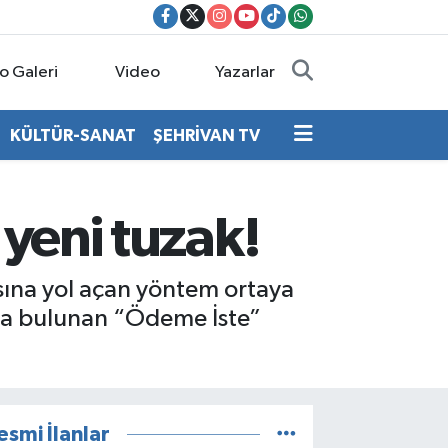
o Galeri
Video
Yazarlar
KÜLTÜR-SANAT
ŞEHRİVAN TV
 yeni tuzak!
sına yol açan yöntem ortaya
ında bulunan “Ödeme İste”
esmi İlanlar