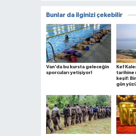
Bunlar da ilginizi çekebilir
Van’da bu kursta geleceğin
Kef Kale
sporcuları yetişiyor!
tarihine 
keşif: Bi
gün yüzü