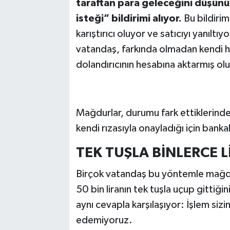
taraftan para geleceğini düşünü
isteği” bildirimi alıyor.
Bu bildiri
karıştırıcı oluyor ve satıcıyı yanılt
vatandaş, farkında olmadan kendi h
dolandırıcının hesabına aktarmış ol
Mağdurlar, durumu fark ettiklerinde 
kendi rızasıyla onayladığı için ban
TEK TUŞLA BİNLERCE 
Birçok vatandaş bu yöntemle mağdur
50 bin liranın tek tuşla uçup gittiğ
aynı cevapla karşılaşıyor: İşlem sizin
edemiyoruz.