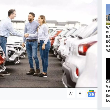
V
B
B
EĞ
K
Y
CA
Va
Öz
-
+
A
A
Şe
ko