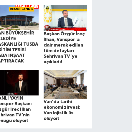
RESMİ İLANDIR
AN BÜYÜKŞEHİR
Başkan Özgür İreç
ELEDİYE
İlhan, Vanspor'a
AŞKANLIĞI TUŞBA
dair merak edilen
İTİM TESİSİ
tüm detayları
ABA İNŞAAT
Şehrivan TV'ye
APTIRACAK
açıkladı!
NLI YAYIN |
Van’da tarihi
nspor Başkanı
ekonomi zirvesi:
gür İreç İlhan
Van lojistik üs
hrivan TV’nin
oluyor!
nuğu oluyor!