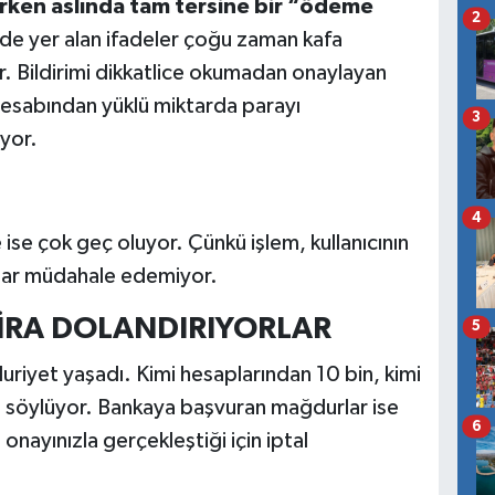
rken aslında tam tersine bir “ödeme
2
mde yer alan ifadeler çoğu zaman kafa
ıyor. Bildirimi dikkatlice okumadan onaylayan
esabından yüklü miktarda parayı
3
uyor.
4
ise çok geç oluyor. Çünkü işlem, kullanıcının
kalar müdahale edemiyor.
LİRA DOLANDIRIYORLAR
5
iyet yaşadı. Kimi hesaplarından 10 bin, kimi
ini söylüyor. Bankaya başvuran mağdurlar ise
6
 onayınızla gerçekleştiği için iptal