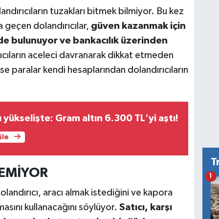
andırıcıların tuzakları bitmek bilmiyor. Bu kez
ata geçen dolandırıcılar,
güven kazanmak için
e bulunuyor ve bankacılık üzerinden
ıcıların aceleci davranarak dikkat etmeden
se paralar kendi hesaplarından dolandırıcıların
rı yükselişte: Gram altın 6.300 TL'yi aştı!
üle
T
EMİYOR
1
olandırıcı, aracı almak istediğini ve kapora
sını kullanacağını söylüyor.
Satıcı, karşı