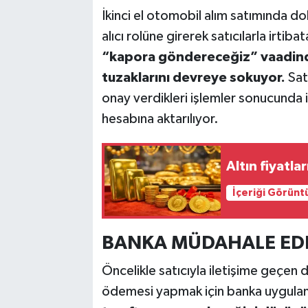
İkinci el otomobil alım satımında dol
alıcı rolüne girerek satıcılarla irtib
“kapora göndereceğiz” vaadind
tuzaklarını devreye sokuyor.
Sat
onay verdikleri işlemler sonucunda i
hesabına aktarılıyor.
Altın fiyatla
İçeriği Görünt
BANKA MÜDAHALE ED
Öncelikle satıcıyla iletişime geçen d
ödemesi yapmak için banka uygulama