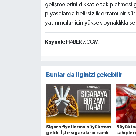
gelişmelerini dikkatle takip etmesi
piyasalarda belirsizlik ortamı bir 
yatırımcılar için yüksek oynaklıkla ş
Kaynak:
HABER 7.COM
Bunlar da ilginizi çekebilir
Sigara fiyatlarına büyük zam
Büyük in
geldi! İşte sigaraların zamlı
sahipler