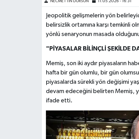
NECMETTİN DURSUN
11.05.2026 - 16:31
Jeopolitik gelişmelerin yön belirleyi
belirsizlik ortamına karşı temkinli o
yönlü senaryonun masada olduğunu 
"PİYASALAR BİLİNÇLİ ŞEKİLDE 
Memiş, son iki aydır piyasaların habe
hafta bir gün olumlu, bir gün olumsu
piyasalarda sürekli yön değişimi y
devam edeceğini belirten Memiş, yat
ifade etti.