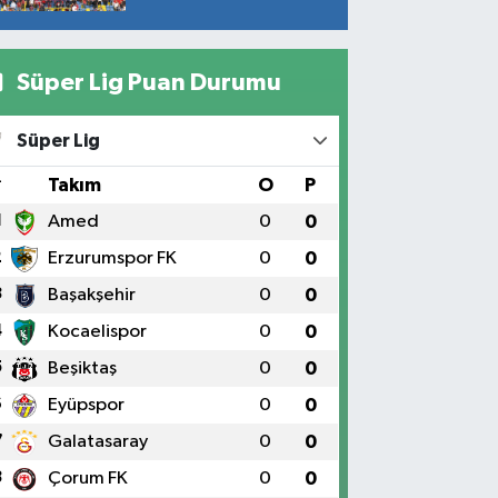
Süper Lig Puan Durumu
Süper Lig
#
Takım
O
P
1
Amed
0
0
2
Erzurumspor FK
0
0
3
Başakşehir
0
0
4
Kocaelispor
0
0
5
Beşiktaş
0
0
6
Eyüpspor
0
0
7
Galatasaray
0
0
8
Çorum FK
0
0