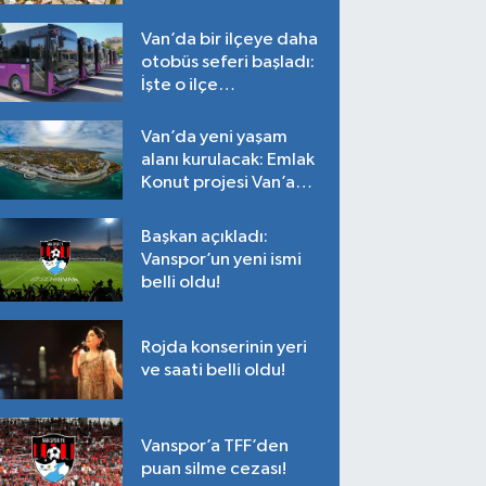
Tarih belli oldu!
Van’da bir ilçeye daha
otobüs seferi başladı:
İşte o ilçe…
Van’da yeni yaşam
alanı kurulacak: Emlak
Konut projesi Van’a
geliyor!
Başkan açıkladı:
Vanspor’un yeni ismi
belli oldu!
Rojda konserinin yeri
ve saati belli oldu!
Vanspor’a TFF’den
puan silme cezası!