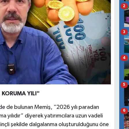
2
3
4
5
 KORUMA YILI"
erde de bulunan Memiş, “2026 yılı paradan
6
a yılıdır” diyerek yatırımcılara uzun vadeli
bilinçli şekilde dalgalanma oluşturulduğunu öne