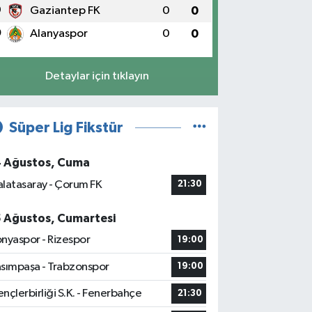
9
Gaziantep FK
0
0
0
Alanyaspor
0
0
Detaylar için tıklayın
Süper Lig Fikstür
4 Ağustos, Cuma
latasaray - Çorum FK
21:30
5 Ağustos, Cumartesi
nyaspor - Rizespor
19:00
sımpaşa - Trabzonspor
19:00
nçlerbirliği S.K. - Fenerbahçe
21:30