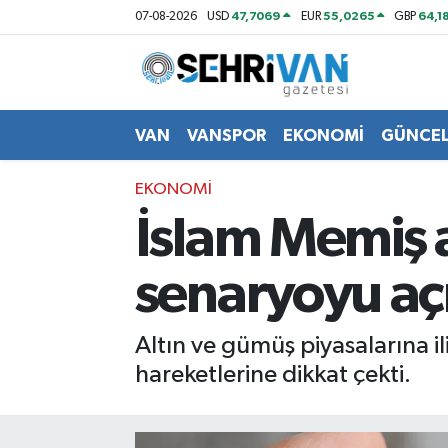
47,7069
55,0265
64,1
07-08-2026
USD
EUR
GBP
Van Nöbetçi Eczaneler
Van Hava Durumu
VAN
VANSPOR
EKONOMİ
GÜNCE
VAN Namaz Vakitleri
EKONOMİ
İslam Memiş al
Van Trafik Yoğunluk Haritası
senaryoyu açı
Süper Lig Puan Durumu ve Fikstür
Tüm Manşetler
Altın ve gümüş piyasalarına i
hareketlerine dikkat çekti.
Son Dakika Haberleri
Haber Arşivi