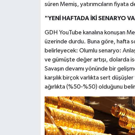
süren Memiş, yatırımcıların fiyata d
"YENİ HAFTADA İKİ SENARYO V
GDH YouTube kanalına konuşan Memiş,
üzerinde durdu. Buna göre, hafta s
belirleyecek: Olumlu senaryo: Anlaş
ve gümüşte değer artışı, dolarda 
Savaşın devamı yönünde bir gelişme 
karşılık birçok varlıkta sert düşüşle
ağırlıkta (%50-%50) olduğunu belir