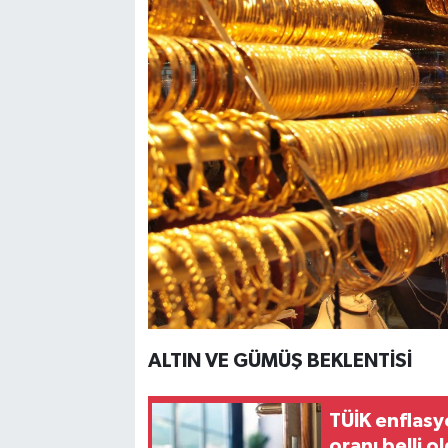
ALTIN VE GÜMÜŞ BEKLENTİSİ
TÜİK enflasyo
oranı belli o