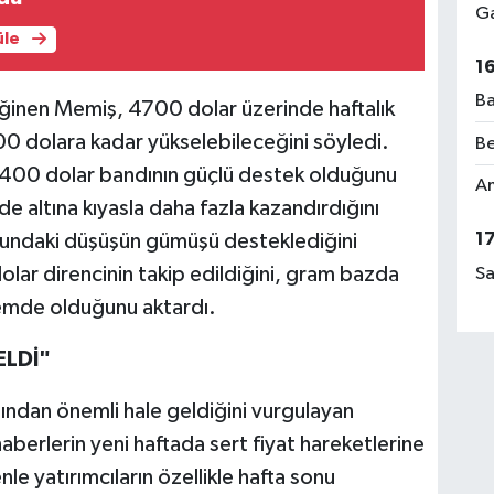
Ga
üle
1
Ba
değinen Memiş, 4700 dolar üzerinde haftalık
200 dolara kadar yükselebileceğini söyledi.
Be
400 dolar bandının güçlü destek olduğunu
Am
 altına kıyasla daha fazla kazandırdığını
1
sundaki düşüşün gümüşü desteklediğini
lar direncinin takip edildiğini, gram bazda
Sa
demde olduğunu aktardı.
ELDİ"
ısından önemli hale geldiğini vurgulayan
aberlerin yeni haftada sert fiyat hareketlerine
e yatırımcıların özellikle hafta sonu