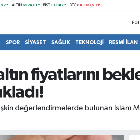
897
6574.81
13.887
64.360,53
ALTIN
BİST
BTC
Fot
L
SPOR
SİYASET
SAĞLIK
TEKNOLOJİ
RESMİ İLAN
tın fiyatlarını bekl
kladı!
lişkin değerlendirmelerde bulunan İslam Me