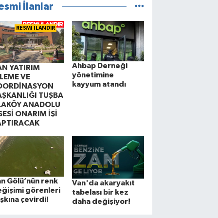
esmi İlanlar
RESMİ İLANDIR
Ahbap Derneği
AN YATIRIM
yönetimine
ZLEME VE
kayyum atandı
OORDİNASYON
AŞKANLIĞI TUŞBA
LAKÖY ANADOLU
SESİ ONARIM İŞİ
APTIRACAK
n Gölü’nün renk
Van'da akaryakıt
ğişimi görenleri
tabelası bir kez
şkına çevirdi!
daha değişiyor!