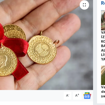
R
V
İ
K
B
A
Lİ
Y
Va
de
-
+
A
A
şa