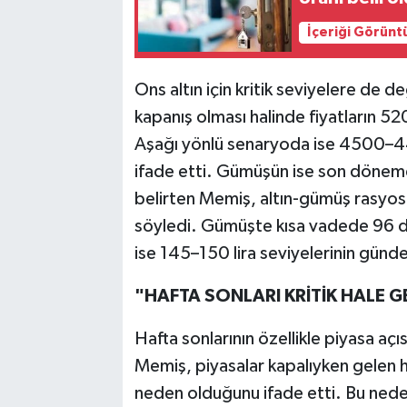
İçeriği Görünt
Ons altın için kritik seviyelere de 
kapanış olması halinde fiyatların 5
Aşağı yönlü senaryoda ise 4500–4
ifade etti. Gümüşün ise son dönemde
belirten Memiş, altın-gümüş rasyo
söyledi. Gümüşte kısa vadede 96 do
ise 145–150 lira seviyelerinin gün
"HAFTA SONLARI KRİTİK HALE G
Hafta sonlarının özellikle piyasa aç
Memiş, piyasalar kapalıyken gelen h
neden olduğunu ifade etti. Bu nedenl