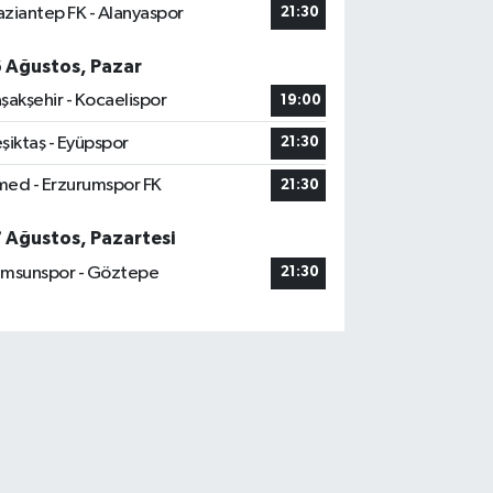
ziantep FK - Alanyaspor
21:30
6 Ağustos, Pazar
şakşehir - Kocaelispor
19:00
şiktaş - Eyüpspor
21:30
ed - Erzurumspor FK
21:30
7 Ağustos, Pazartesi
msunspor - Göztepe
21:30