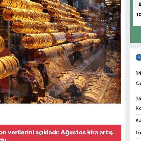
1
1
Ga
1
Ko
Ka
n verilerini açıkladı: Ağustos kira artış
Ge
ldu