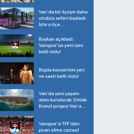
Tarih belli oldu!
Van’da bir ilçeye daha
otobüs seferi başladı:
İşte o ilçe…
Başkan açıkladı:
Vanspor’un yeni ismi
belli oldu!
Rojda konserinin yeri
ve saati belli oldu!
Van’da yeni yaşam
alanı kurulacak: Emlak
Konut projesi Van’a
geliyor!
Vanspor’a TFF’den
puan silme cezası!