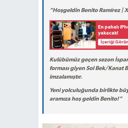
“Hoşgeldin Benito Ramírez | X
En pahalı iPh
yakacak!
İçeriği Görü
Kulübümüz geçen sezon İspanya
forması giyen Sol Bek/Kanat Be
imzalamıştır.
Yeni yolculuğunda birlikte büy
aramıza hoş geldin Benito!”