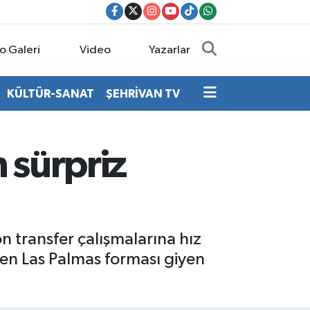
o Galeri
Video
Yazarlar
KÜLTÜR-SANAT
ŞEHRİVAN TV
 sürpriz
n transfer çalışmalarına hız
en Las Palmas forması giyen
…