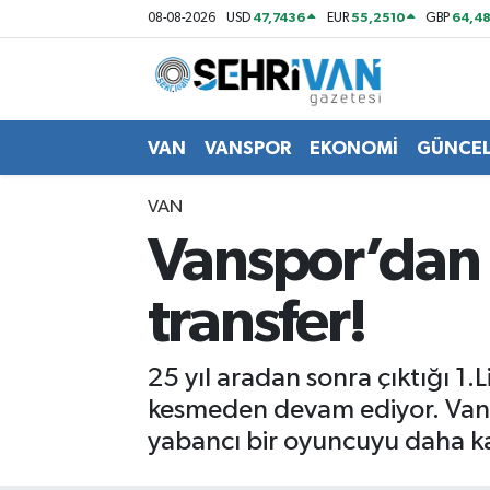
47,7436
55,2510
64,48
08-08-2026
USD
EUR
GBP
Van Nöbetçi Eczaneler
Van Hava Durumu
VAN
VANSPOR
EKONOMİ
GÜNCE
VAN Namaz Vakitleri
VAN
Vanspor’dan 
Van Trafik Yoğunluk Haritası
transfer!
Süper Lig Puan Durumu ve Fikstür
Tüm Manşetler
25 yıl aradan sonra çıktığı 1.
kesmeden devam ediyor. Vansp
Son Dakika Haberleri
yabancı bir oyuncuyu daha ka
Haber Arşivi