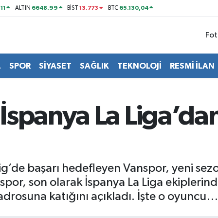
11
6648.99
13.773
65.130,04
ALTIN
BİST
BTC
Fot
L
SPOR
SİYASET
SAĞLIK
TEKNOLOJİ
RESMİ İLAN
İspanya La Liga’dan
Lig’de başarı hedefleyen Vanspor, yeni sezo
or, son olarak İspanya La Liga ekiplerind
drosuna katığını açıkladı. İşte o oyuncu