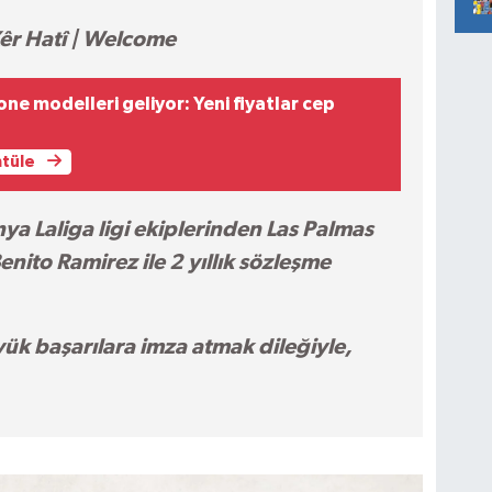
êr Hatî | Welcome
one modelleri geliyor: Yeni fiyatlar cep
ntüle
 Laliga ligi ekiplerinden Las Palmas
nito Ramirez ile 2 yıllık sözleşme
ük başarılara imza atmak dileğiyle,