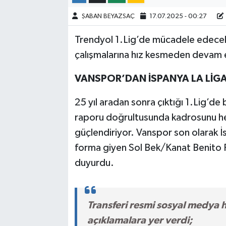
ŞABAN BEYAZSAÇ
17.07.2025 - 00:27
Trendyol 1.Lig’de mücadele edecek
çalışmalarına hız kesmeden devam 
VANSPOR’DAN İSPANYA LA LİG
25 yıl aradan sonra çıktığı 1.Lig’de
raporu doğrultusunda kadrosunu he
güçlendiriyor. Vanspor son olarak İs
forma giyen Sol Bek/Kanat Benito Ra
duyurdu.
Transferi resmi sosyal medya 
açıklamalara yer verdi;