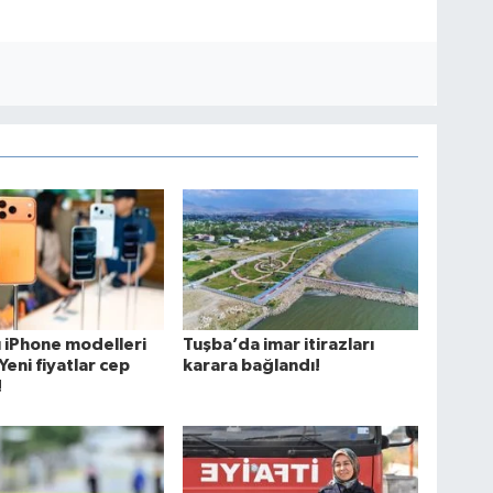
ı iPhone modelleri
Tuşba’da imar itirazları
Yeni fiyatlar cep
karara bağlandı!
!