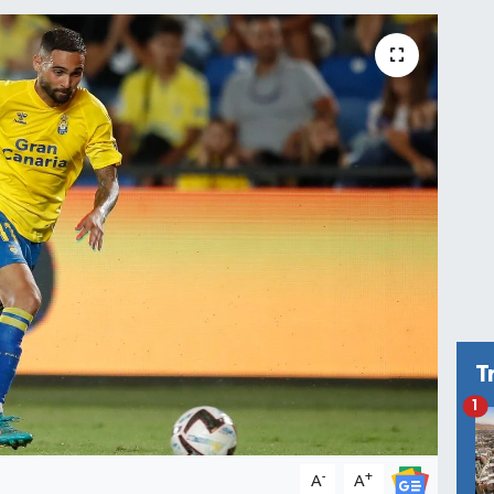
T
1
-
+
A
A