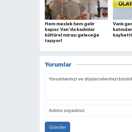
Hem meslek hem gelir
Vanlı gen
kapısı: Van’da kadınlar
katından
kültürel mirası geleceğe
kaybetti
taşıyor!
Yorumlar
Gönder