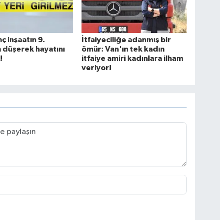
ç inşaatın 9.
İtfaiyeciliğe adanmış bir
 düşerek hayatını
ömür: Van'ın tek kadın
!
itfaiye amiri kadınlara ilham
veriyor!