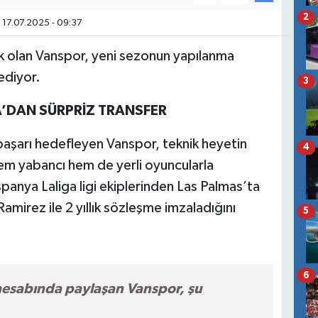
2
17.07.2025 - 09:37
 olan Vanspor, yeni sezonun yapılanma
ediyor.
3
A’DAN SÜRPRİZ TRANSFER
 başarı hedefleyen Vanspor, teknik heyetin
4
m yabancı hem de yerli oyuncularla
panya Laliga ligi ekiplerinden Las Palmas’ta
mirez ile 2 yıllık sözleşme imzaladığını
5
6
hesabında paylaşan Vanspor, şu