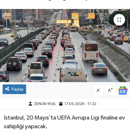
Paylaş
-
+
A
A
ZENÜN YEŞİL
17.05.2026 - 11:22
İstanbul, 20 Mayıs'ta UEFA Avrupa Ligi finaline ev
sahipliği yapacak.