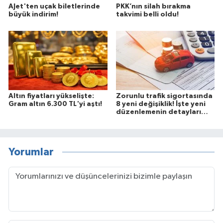
AJet'ten uçak biletlerinde
PKK’nın silah bırakma
büyük indirim!
takvimi belli oldu!
Altın fiyatları yükselişte:
Zorunlu trafik sigortasında
Gram altın 6.300 TL'yi aştı!
8 yeni değişiklik! İşte yeni
düzenlemenin detayları…
Yorumlar