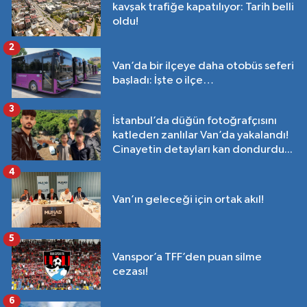
kavşak trafiğe kapatılıyor: Tarih belli
oldu!
2
Van’da bir ilçeye daha otobüs seferi
başladı: İşte o ilçe…
3
İstanbul’da düğün fotoğrafçısını
katleden zanlılar Van’da yakalandı!
Cinayetin detayları kan dondurdu...
4
Van’ın geleceği için ortak akıl!
5
Vanspor’a TFF’den puan silme
cezası!
6