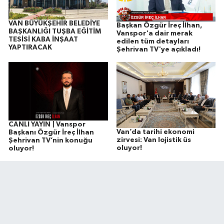
VAN BÜYÜKŞEHİR BELEDİYE
Başkan Özgür İreç İlhan,
BAŞKANLIĞI TUŞBA EĞİTİM
Vanspor'a dair merak
TESİSİ KABA İNŞAAT
edilen tüm detayları
YAPTIRACAK
Şehrivan TV'ye açıkladı!
CANLI YAYIN | Vanspor
Van’da tarihi ekonomi
Başkanı Özgür İreç İlhan
zirvesi: Van lojistik üs
Şehrivan TV’nin konuğu
oluyor!
oluyor!