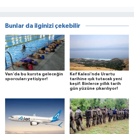
Bunlar da ilginizi çekebilir
Van’da bu kursta geleceğin
Kef Kalesi’nde Urartu
sporcuları yetişiyor!
tarihine ışık tutacak yeni
keşif: Binlerce yıllık tarih
gün yüzüne çıkarılıyor!