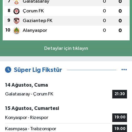
7
Galatasaray
0
0
8
Çorum FK
0
0
9
Gaziantep FK
0
0
10
Alanyaspor
0
0
Detaylar için tıklayın
Süper Lig Fikstür
14 Ağustos, Cuma
Galatasaray - Çorum FK
21:30
15 Ağustos, Cumartesi
Konyaspor - Rizespor
19:00
Kasımpaşa - Trabzonspor
19:00