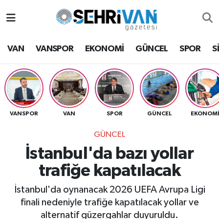
Van Nöbetçi Eczaneler
VAN
VANSPOR
EKONOMİ
GÜNCEL
SPOR
S
Van Hava Durumu
VAN Namaz Vakitleri
Van Trafik Yoğunluk Haritası
VANSPOR
VAN
SPOR
GÜNCEL
EKONOM
GÜNCEL
Süper Lig Puan Durumu ve Fikstür
İstanbul'da bazı yollar
Tüm Manşetler
trafiğe kapatılacak
Son Dakika Haberleri
İstanbul'da oynanacak 2026 UEFA Avrupa Ligi
finali nedeniyle trafiğe kapatılacak yollar ve
Haber Arşivi
alternatif güzergahlar duyuruldu.