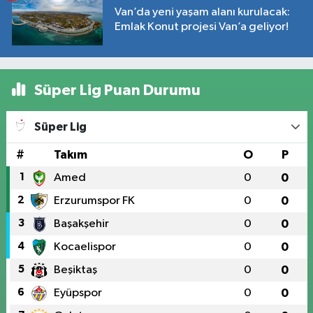
Van’da yeni yaşam alanı kurulacak:
Emlak Konut projesi Van’a geliyor!
Süper Lig Puan Durumu
Süper Lig
#
Takım
O
P
1
Amed
0
0
2
Erzurumspor FK
0
0
3
Başakşehir
0
0
4
Kocaelispor
0
0
5
Beşiktaş
0
0
6
Eyüpspor
0
0