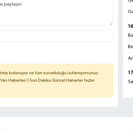
Ge
Ga
1
Ba
Be
Am
1
tmiş bulunuyor ve tüm sorumluluğu üstleniyorsunuz.
 Van Haberleri | Son Dakika Güncel Haberler hiçbir
Sa