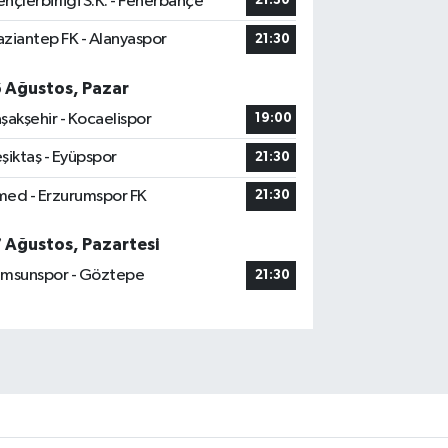
nçlerbirliği S.K. - Fenerbahçe
21:30
ziantep FK - Alanyaspor
21:30
6 Ağustos, Pazar
şakşehir - Kocaelispor
19:00
şiktaş - Eyüpspor
21:30
ed - Erzurumspor FK
21:30
7 Ağustos, Pazartesi
msunspor - Göztepe
21:30