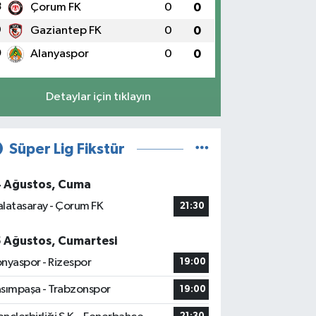
8
Çorum FK
0
0
9
Gaziantep FK
0
0
0
Alanyaspor
0
0
Detaylar için tıklayın
Süper Lig Fikstür
4 Ağustos, Cuma
latasaray - Çorum FK
21:30
5 Ağustos, Cumartesi
nyaspor - Rizespor
19:00
sımpaşa - Trabzonspor
19:00