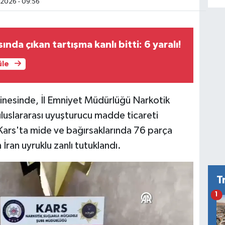
2026 - 09:56
ında çıkan tartışma kanlı bitti: 6 yaralı!
üle
inesinde, İl Emniyet Müdürlüğü Narkotik
uluslararası uyuşturucu madde ticareti
 Kars'ta mide ve bağırsaklarında 76 parça
İran uyruklu zanlı tutuklandı.
T
1