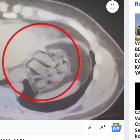
R
V
B
B
EĞ
K
Y
CA
Va
Öz
-
+
A
A
Şe
ko