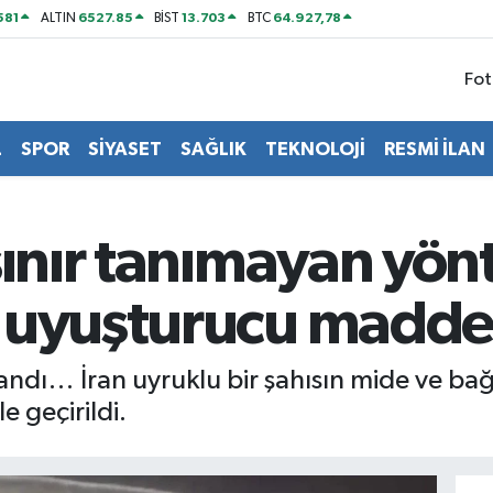
581
6527.85
13.703
64.927,78
ALTIN
BİST
BTC
Fot
L
SPOR
SİYASET
SAĞLIK
TEKNOLOJİ
RESMİ İLAN
sınır tanımayan yön
 uyuşturucu madde
şandı… İran uyruklu bir şahısın mide ve ba
 geçirildi.