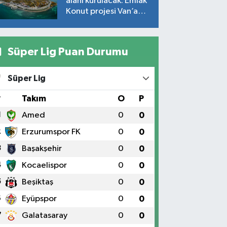
alanı kurulacak: Emlak
Konut projesi Van’a
geliyor!
Süper Lig Puan Durumu
Süper Lig
#
Takım
O
P
1
Amed
0
0
2
Erzurumspor FK
0
0
3
Başakşehir
0
0
4
Kocaelispor
0
0
5
Beşiktaş
0
0
6
Eyüpspor
0
0
7
Galatasaray
0
0