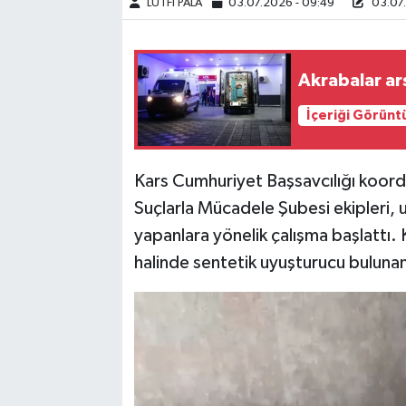
LÜTFİ PALA
03.07.2026 - 09:49
03.07.
Akrabalar ars
İçeriği Görünt
Kars Cumhuriyet Başsavcılığı koord
Suçlarla Mücadele Şubesi ekipleri, 
yapanlara yönelik çalışma başlattı.
halinde sentetik uyuşturucu bulunan 