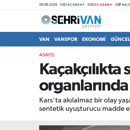
47,5894
55,0398
64,1
06-08-2026
USD
EUR
GBP
Van Nöbetçi Eczaneler
Van Hava Durumu
VAN
VANSPOR
EKONOMİ
GÜNCE
VAN Namaz Vakitleri
ASAYİŞ
Kaçakçılıkta 
Van Trafik Yoğunluk Haritası
organlarında
Süper Lig Puan Durumu ve Fikstür
Tüm Manşetler
Kars’ta akılalmaz bir olay ya
sentetik uyuşturucu madde ele
Son Dakika Haberleri
Haber Arşivi