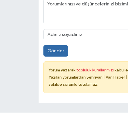
Gönder
Yorum yazarak
topluluk kurallarımızı
kabul e
Yazılan yorumlardan Şehrivan | Van Haber |
şekilde sorumlu tutulamaz.