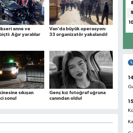
1
kseri anne ve
Van’da büyük operasyon:
biçti: Ağır yaralılar
33 organizatör yakalandı!
1
Ga
inesine sıkışan
Genç kız fotoğraf uğruna
eci sonu!
canından oldu!
1
Ko
Ka