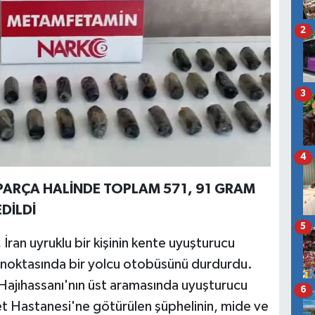
2
3
4
PARÇA HALİNDE TOPLAM 571, 91 GRAM
DİLDİ
5
, İran uyruklu bir kişinin kente uyuşturucu
a noktasında bir yolcu otobüsünü durdurdu.
Hajıhassanı'nın üst aramasında uyuşturucu
6
 Hastanesi'ne götürülen şüphelinin, mide ve