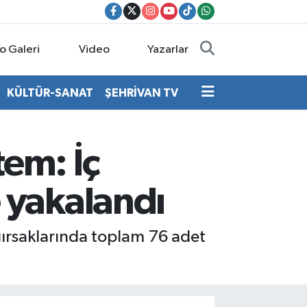
o Galeri
Video
Yazarlar
KÜLTÜR-SANAT
ŞEHRİVAN TV
tem: İç
 yakalandı
ğırsaklarında toplam 76 adet