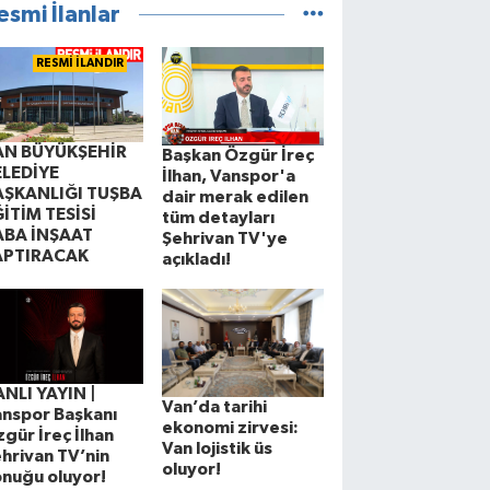
esmi İlanlar
RESMİ İLANDIR
AN BÜYÜKŞEHİR
Başkan Özgür İreç
ELEDİYE
İlhan, Vanspor'a
AŞKANLIĞI TUŞBA
dair merak edilen
İTİM TESİSİ
tüm detayları
ABA İNŞAAT
Şehrivan TV'ye
APTIRACAK
açıkladı!
NLI YAYIN |
Van’da tarihi
nspor Başkanı
ekonomi zirvesi:
gür İreç İlhan
Van lojistik üs
hrivan TV’nin
oluyor!
nuğu oluyor!