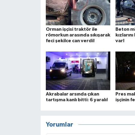
Orman işçisi traktör ile
Beton mi
römorkun arasında sıkışarak
kızlarını 
feci şekilce can verdi!
var!
Akrabalar arsında çıkan
Pres mak
tartışma kanlı bitti: 6 yaralı!
işçinin f
Yorumlar