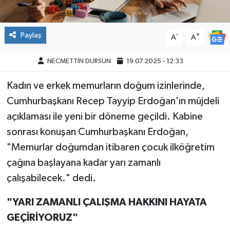
Paylaş
-
+
A
A
NECMETTİN DURSUN
19.07.2025 - 12:33
Kadın ve erkek memurların doğum izinlerinde,
Cumhurbaşkanı Recep Tayyip Erdoğan'ın müjdeli
açıklaması ile yeni bir döneme geçildi. Kabine
sonrası konuşan Cumhurbaşkanı Erdoğan,
"Memurlar doğumdan itibaren çocuk ilköğretim
çağına başlayana kadar yarı zamanlı
çalışabilecek." dedi.
"YARI ZAMANLI ÇALIŞMA HAKKINI HAYATA
GEÇİRİYORUZ"