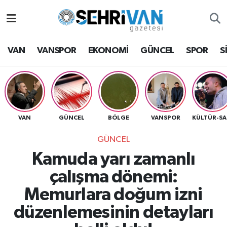
Van Nöbetçi Eczaneler
VAN
VANSPOR
EKONOMİ
GÜNCEL
SPOR
S
Van Hava Durumu
VAN Namaz Vakitleri
Van Trafik Yoğunluk Haritası
VAN
GÜNCEL
BÖLGE
VANSPOR
K
GÜNCEL
Süper Lig Puan Durumu ve Fikstür
Kamuda yarı zamanlı
Tüm Manşetler
çalışma dönemi:
Memurlara doğum izni
Son Dakika Haberleri
düzenlemesinin detayları
Haber Arşivi