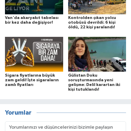
Van'da akaryakıt tabelası
Kontrolden çıkan yolcu
bir kez daha değişiyor!
otobüsü devrildi: 6 kişi
öldü, 22 kişi yaralandı!
Sigara fiyatlarına büyük
Gülistan Doku
zam geldi! İşte sigaraların
soruşturmasında yeni
zamlı fiyatları
gelişme: Delil karartan iki
kişi tutuklandı!
Yorumlar