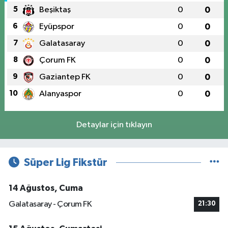
5
Beşiktaş
0
0
6
Eyüpspor
0
0
7
Galatasaray
0
0
8
Çorum FK
0
0
9
Gaziantep FK
0
0
10
Alanyaspor
0
0
Detaylar için tıklayın
Süper Lig Fikstür
14 Ağustos, Cuma
Galatasaray - Çorum FK
21:30