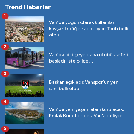
Trend Haberler
1
Van’da yoğun olarak kullanılan
kavşak trafiğe kapatılıyor: Tarih belli
oldu!
2
Van’da bir ilçeye daha otobüs seferi
başladı: İşte o ilçe…
3
Başkan açıkladı: Vanspor’un yeni
ismi belli oldu!
4
Van’da yeni yaşam alanı kurulacak:
Emlak Konut projesi Van’a geliyor!
5