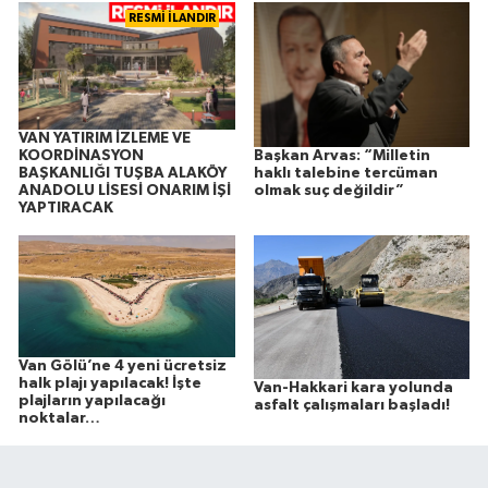
RESMİ İLANDIR
VAN YATIRIM İZLEME VE
Başkan Arvas: “Milletin
KOORDİNASYON
haklı talebine tercüman
BAŞKANLIĞI TUŞBA ALAKÖY
olmak suç değildir”
ANADOLU LİSESİ ONARIM İŞİ
YAPTIRACAK
Van Gölü’ne 4 yeni ücretsiz
halk plajı yapılacak! İşte
Van-Hakkari kara yolunda
plajların yapılacağı
asfalt çalışmaları başladı!
noktalar…