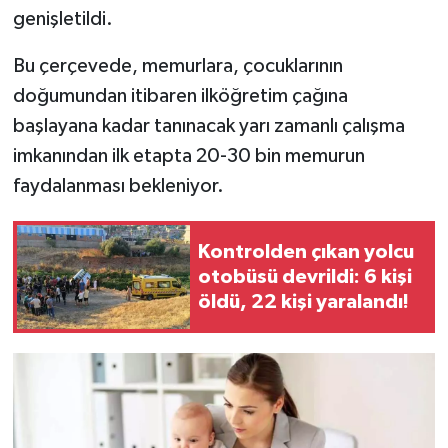
genişletildi.
Bu çerçevede, memurlara, çocuklarının
doğumundan itibaren ilköğretim çağına
başlayana kadar tanınacak yarı zamanlı çalışma
imkanından ilk etapta 20-30 bin memurun
faydalanması bekleniyor.
Kontrolden çıkan yolcu
otobüsü devrildi: 6 kişi
öldü, 22 kişi yaralandı!