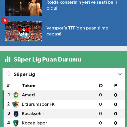
Rojda konserinin yeri ve saati belli
oldu!
6
Vanspor’a TFF’den puan silme
cezası!
Süper Lig Puan Durumu
Süper Lig
#
Takım
O
P
1
Amed
0
0
2
Erzurumspor FK
0
0
3
Başakşehir
0
0
4
Kocaelispor
0
0