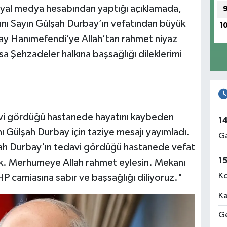
yal medya hesabından yaptığı açıklamada,
nı Sayın Gülşah Durbay’ın vefatından büyük
1
y Hanımefendi’ye Allah’tan rahmet niyaz
isa Şehzadeler halkına başsağlığı dileklerimi
vi gördüğü hastanede hayatını kaybeden
1
 Gülşah Durbay için taziye mesajı yayımladı.
Ga
ah Durbay'ın tedavi gördüğü hastanede vefat
1
k. Merhumeye Allah rahmet eylesin. Mekanı
Ko
HP camiasına sabır ve başsağlığı diliyoruz."
Ka
Ge