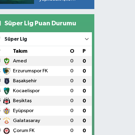
plajların yapılacağı
noktalar…
Süper Lig Puan Durumu
Süper Lig
#
Takım
O
P
1
Amed
0
0
2
Erzurumspor FK
0
0
3
Başakşehir
0
0
4
Kocaelispor
0
0
5
Beşiktaş
0
0
6
Eyüpspor
0
0
7
Galatasaray
0
0
8
Çorum FK
0
0