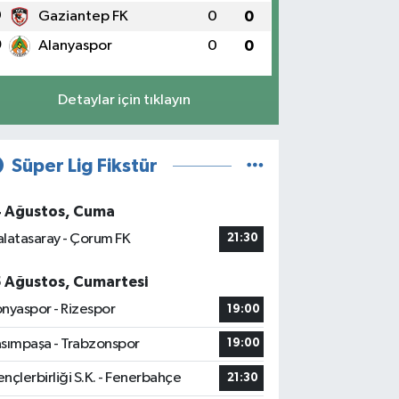
9
Gaziantep FK
0
0
0
Alanyaspor
0
0
Detaylar için tıklayın
Süper Lig Fikstür
4 Ağustos, Cuma
latasaray - Çorum FK
21:30
5 Ağustos, Cumartesi
nyaspor - Rizespor
19:00
sımpaşa - Trabzonspor
19:00
nçlerbirliği S.K. - Fenerbahçe
21:30