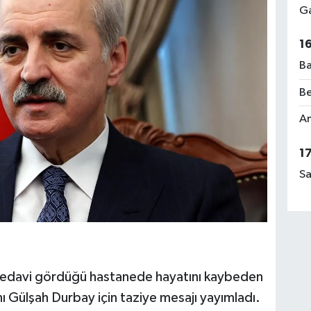
Ga
1
Ba
Be
Am
1
Sa
edavi gördüğü hastanede hayatını kaybeden
 Gülşah Durbay için taziye mesajı yayımladı.