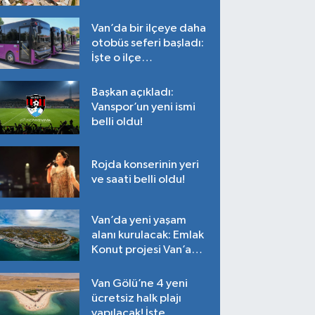
Tarih belli oldu!
Van’da bir ilçeye daha
otobüs seferi başladı:
İşte o ilçe…
Başkan açıkladı:
Vanspor’un yeni ismi
belli oldu!
Rojda konserinin yeri
ve saati belli oldu!
Van’da yeni yaşam
alanı kurulacak: Emlak
Konut projesi Van’a
geliyor!
Van Gölü’ne 4 yeni
ücretsiz halk plajı
yapılacak! İşte