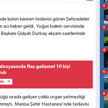
2
'nde kolon kanseri tedavisi gören Şehzadeler
 acı haber geldi. Yoğun bakım servisinde
3
 Başkanı Gülşah Durbay akşam saatlerinde
4
dosyasında flaş gelişme! 10 kişi
ndı
5
üle
6
üğü sırada gelişen çoklu organ yetmezliği
nmıştı. Manisa Şehir Hastanesi'nde tedavisi