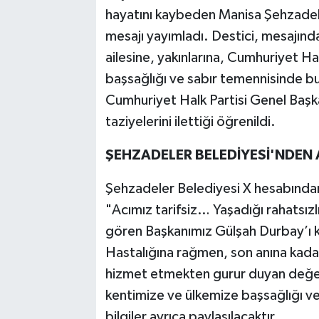
hayatını kaybeden Manisa Şehzadele
mesajı yayımladı. Destici, mesajınd
ailesine, yakınlarına, Cumhuriyet Ha
başsağlığı ve sabır temennisinde b
Cumhuriyet Halk Partisi Genel Başk
taziyelerini ilettiği öğrenildi.
ŞEHZADELER BELEDİYESİ'NDEN
Şehzadeler Belediyesi X hesabından 
"Acımız tarifsiz… Yaşadığı rahatsız
gören Başkanımız Gülşah Durbay’ı 
Hastalığına rağmen, son anına kadar
hizmet etmekten gurur duyan değerl
kentimize ve ülkemize başsağlığı ve 
bilgiler ayrıca paylaşılacaktır.