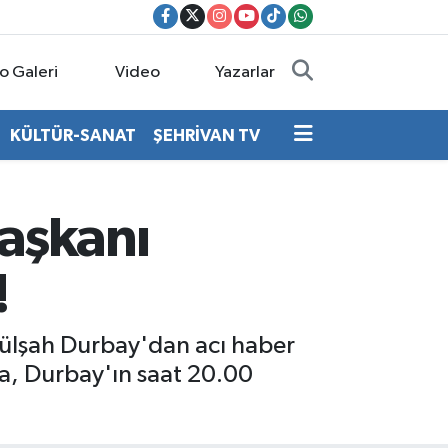
o Galeri
Video
Yazarlar
KÜLTÜR-SANAT
ŞEHRİVAN TV
Başkanı
!
Gülşah Durbay'dan acı haber
a, Durbay'ın saat 20.00