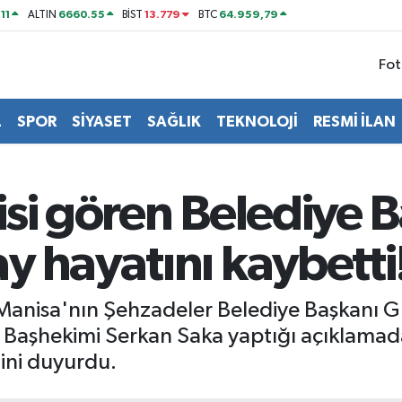
11
6660.55
13.779
64.959,79
ALTIN
BİST
BTC
Fot
L
SPOR
SİYASET
SAĞLIK
TEKNOLOJİ
RESMİ İLAN
si gören Belediye 
 hayatını kaybetti
 Manisa'nın Şehzadeler Belediye Başkanı 
i Başhekimi Serkan Saka yaptığı açıklamad
ğini duyurdu.