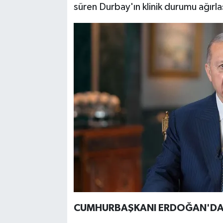
süren Durbay'ın klinik durumu ağırl
CUMHURBAŞKANI ERDOĞAN'DAN