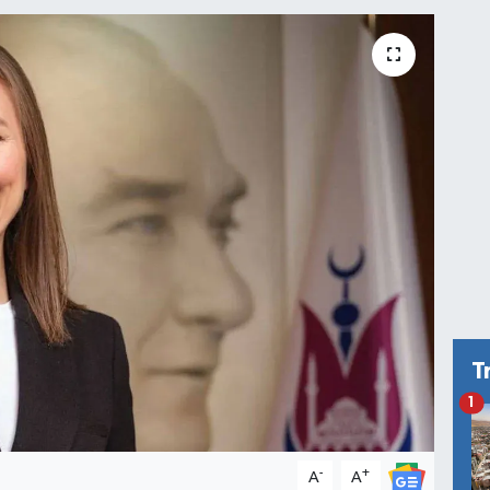
T
1
-
+
A
A