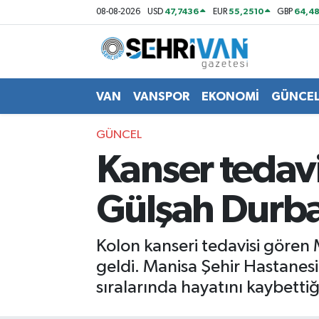
47,7436
55,2510
64,48
08-08-2026
USD
EUR
GBP
Van Nöbetçi Eczaneler
Van Hava Durumu
VAN
VANSPOR
EKONOMİ
GÜNCE
VAN Namaz Vakitleri
GÜNCEL
Kanser tedavi
Van Trafik Yoğunluk Haritası
Gülşah Durbay
Süper Lig Puan Durumu ve Fikstür
Tüm Manşetler
Kolon kanseri tedavisi gören
geldi. Manisa Şehir Hastanes
Son Dakika Haberleri
sıralarında hayatını kaybetti
Haber Arşivi