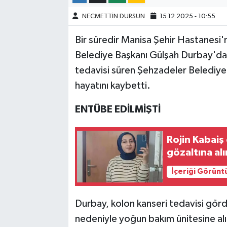
NECMETTİN DURSUN
15.12.2025 - 10:55
Bir süredir Manisa Şehir Hastanesi
Belediye Başkanı Gülşah Durbay'dan
tedavisi süren Şehzadeler Belediye
hayatını kaybetti.
ENTÜBE EDİLMİŞTİ
Rojin Kabaiş 
gözaltına alı
İçeriği Görünt
Durbay, kolon kanseri tedavisi görd
nedeniyle yoğun bakım ünitesine alı