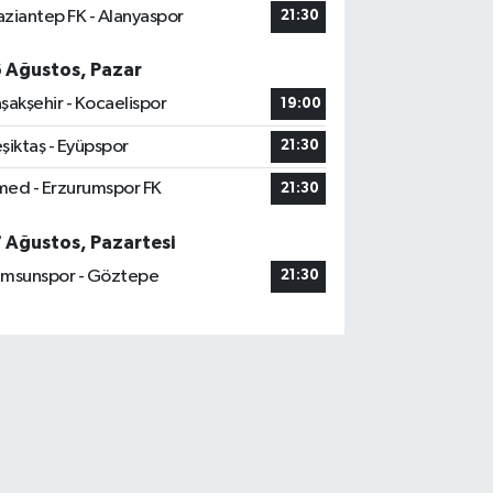
ziantep FK - Alanyaspor
21:30
6 Ağustos, Pazar
şakşehir - Kocaelispor
19:00
şiktaş - Eyüpspor
21:30
ed - Erzurumspor FK
21:30
7 Ağustos, Pazartesi
msunspor - Göztepe
21:30