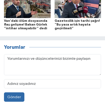
Van’daki ölüm dosyasında
Gazetecilik için tarihi çağrı!
flaş gelişme! Bakan Gürlek
“Bu yasa artık hayata
“intihar olmayabilir” dedi
geçirilmeli”
Yorumlar
Gönder