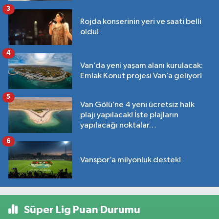
3
Rojda konserinin yeri ve saati belli
oldu!
4
Van’da yeni yaşam alanı kurulacak:
Emlak Konut projesi Van’a geliyor!
5
Van Gölü’ne 4 yeni ücretsiz halk
plajı yapılacak! İşte plajların
yapılacağı noktalar…
6
Vanspor’a milyonluk destek!
Süper Lig Puan Durumu