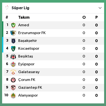
Süper Lig
#
Takım
O
P
1
Amed
0
0
2
Erzurumspor FK
0
0
3
Başakşehir
0
0
4
Kocaelispor
0
0
5
Beşiktaş
0
0
6
Eyüpspor
0
0
7
Galatasaray
0
0
8
Çorum FK
0
0
9
Gaziantep FK
0
0
10
Alanyaspor
0
0