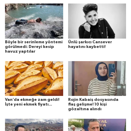
Böyle bir serinleme yöntemi
Ünlü şarkıcı Cansever
görülmedi: Dereyi kesip
hayatını kaybetti!
havuz yaptılar
Van’da ekmeğe zam geldi!
Rojin Kabaiş dosyasında
İşte yeni ekmek fiyatı...
flaş gelişme! 10 kişi
gözaltına alındı