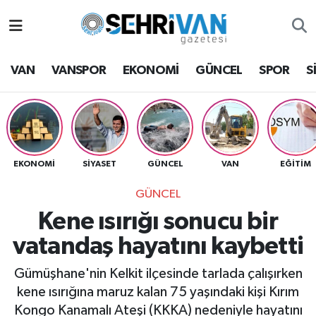
Van Nöbetçi Eczaneler
VAN
VANSPOR
EKONOMİ
GÜNCEL
SPOR
S
Van Hava Durumu
VAN Namaz Vakitleri
Van Trafik Yoğunluk Haritası
EKONOMİ
SİYASET
GÜNCEL
VAN
EĞİTİM
GÜNCEL
Süper Lig Puan Durumu ve Fikstür
Kene ısırığı sonucu bir
Tüm Manşetler
vatandaş hayatını kaybetti
Son Dakika Haberleri
Gümüşhane'nin Kelkit ilçesinde tarlada çalışırken
kene ısırığına maruz kalan 75 yaşındaki kişi Kırım
Haber Arşivi
Kongo Kanamalı Ateşi (KKKA) nedeniyle hayatını