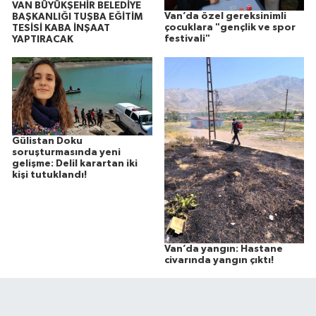
VAN BÜYÜKŞEHİR BELEDİYE
Van’da özel gereksinimli
BAŞKANLIĞI TUŞBA EĞİTİM
çocuklara "gençlik ve spor
TESİSİ KABA İNŞAAT
festivali"
YAPTIRACAK
Gülistan Doku
soruşturmasında yeni
gelişme: Delil karartan iki
kişi tutuklandı!
Van’da yangın: Hastane
civarında yangın çıktı!