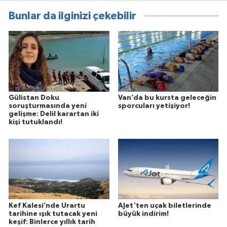
Bunlar da ilginizi çekebilir
Gülistan Doku
Van’da bu kursta geleceğin
soruşturmasında yeni
sporcuları yetişiyor!
gelişme: Delil karartan iki
kişi tutuklandı!
Kef Kalesi’nde Urartu
AJet'ten uçak biletlerinde
tarihine ışık tutacak yeni
büyük indirim!
keşif: Binlerce yıllık tarih