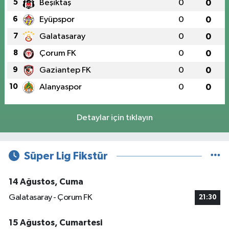
5
Beşiktaş
0
0
6
Eyüpspor
0
0
7
Galatasaray
0
0
8
Çorum FK
0
0
9
Gaziantep FK
0
0
10
Alanyaspor
0
0
Detaylar için tıklayın
Süper Lig Fikstür
14 Ağustos, Cuma
Galatasaray - Çorum FK
21:30
15 Ağustos, Cumartesi