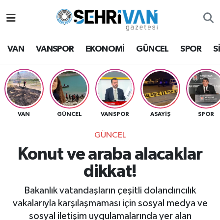
Van Nöbetçi Eczaneler
VAN
VANSPOR
EKONOMİ
GÜNCEL
SPOR
S
Van Hava Durumu
VAN Namaz Vakitleri
Van Trafik Yoğunluk Haritası
VAN
GÜNCEL
VANSPOR
ASAYİŞ
SPOR
GÜNCEL
Süper Lig Puan Durumu ve Fikstür
Konut ve araba alacaklar
Tüm Manşetler
dikkat!
Son Dakika Haberleri
Bakanlık vatandaşların çeşitli dolandırıcılık
vakalarıyla karşılaşmaması için sosyal medya ve
Haber Arşivi
sosyal iletişim uygulamalarında yer alan