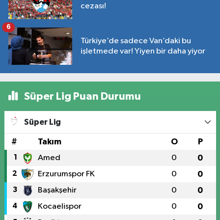
cezası!
6
Türkiye’de sadece Van’daki bu
işletmede var! Yiyen bir daha yiyor
Süper Lig Puan Durumu
Süper Lig
#
Takım
O
P
1
Amed
0
0
2
Erzurumspor FK
0
0
3
Başakşehir
0
0
4
Kocaelispor
0
0