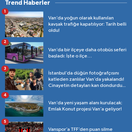
Trend Haberler
1
Van’da yoğun olarak kullanılan
kavşak trafiğe kapatılıyor: Tarih belli
oldu!
2
Van’da bir ilçeye daha otobüs seferi
başladı: İşte o ilçe…
3
İstanbul’da düğün fotoğrafçısını
katleden zanlılar Van’da yakalandı!
Cinayetin detayları kan dondurdu...
4
Van’da yeni yaşam alanı kurulacak:
Emlak Konut projesi Van’a geliyor!
5
Vanspor’a TFF’den puan silme