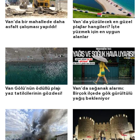
Van’da bir mahallede daha
Van'da yüzülecek en güzel
asfalt çalışması yapıldı!
plajlar hangileri? İşte
yüzmek için en uygun
alanlar
Van Gölü’nün ödüllü plajı
Van’da sağanak alarmı:
yaz tatilcilerinin gözdesi!
Birçok ilçede gök gürültülü
yağış bekleniyor