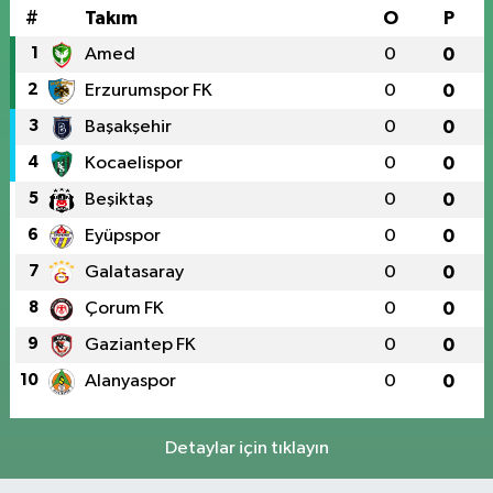
#
Takım
O
P
1
Amed
0
0
2
Erzurumspor FK
0
0
3
Başakşehir
0
0
4
Kocaelispor
0
0
5
Beşiktaş
0
0
6
Eyüpspor
0
0
7
Galatasaray
0
0
8
Çorum FK
0
0
9
Gaziantep FK
0
0
10
Alanyaspor
0
0
Detaylar için tıklayın