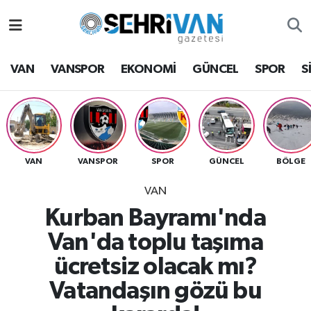
Van Nöbetçi Eczaneler
VAN
VANSPOR
EKONOMİ
GÜNCEL
SPOR
S
Van Hava Durumu
VAN Namaz Vakitleri
Van Trafik Yoğunluk Haritası
VAN
VANSPOR
SPOR
GÜNCEL
BÖLGE
VAN
Süper Lig Puan Durumu ve Fikstür
Kurban Bayramı'nda
Tüm Manşetler
Van'da toplu taşıma
ücretsiz olacak mı?
Son Dakika Haberleri
Vatandaşın gözü bu
Haber Arşivi