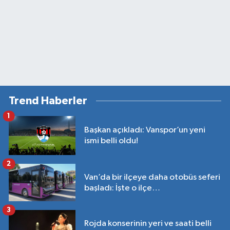
Trend Haberler
1
Başkan açıkladı: Vanspor’un yeni
ismi belli oldu!
2
Van’da bir ilçeye daha otobüs seferi
başladı: İşte o ilçe…
3
Rojda konserinin yeri ve saati belli