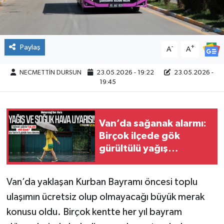
Paylaş
-
+
A
A
NECMETTİN DURSUN
23.05.2026 - 19:22
23.05.2026 -
19:45
Van’da sağanak alarmı:
Birçok ilçede gök
gürültülü yağış
bekleniyor
Van’da yaklaşan Kurban Bayramı öncesi toplu
ulaşımın ücretsiz olup olmayacağı büyük merak
konusu oldu. Birçok kentte her yıl bayram