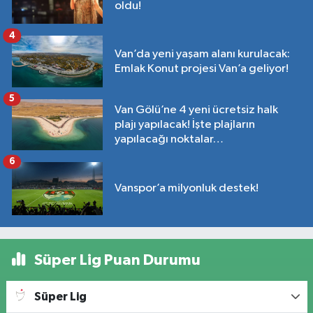
oldu!
4
Van’da yeni yaşam alanı kurulacak:
Emlak Konut projesi Van’a geliyor!
5
Van Gölü’ne 4 yeni ücretsiz halk
plajı yapılacak! İşte plajların
yapılacağı noktalar…
6
Vanspor’a milyonluk destek!
Süper Lig Puan Durumu
Süper Lig