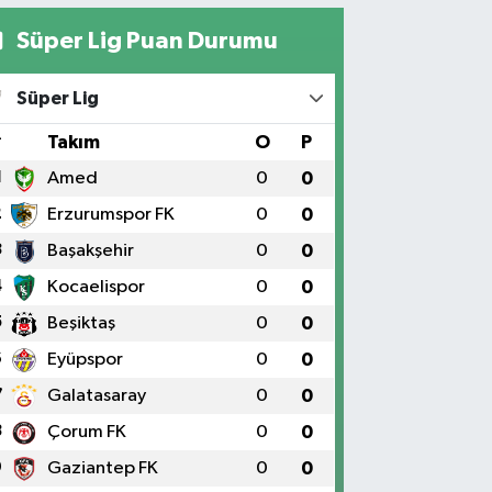
Süper Lig Puan Durumu
Süper Lig
#
Takım
O
P
1
Amed
0
0
2
Erzurumspor FK
0
0
3
Başakşehir
0
0
4
Kocaelispor
0
0
5
Beşiktaş
0
0
6
Eyüpspor
0
0
7
Galatasaray
0
0
8
Çorum FK
0
0
9
Gaziantep FK
0
0