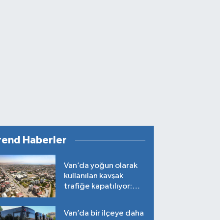
rend Haberler
Van’da yoğun olarak
kullanılan kavşak
trafiğe kapatılıyor:
Tarih belli oldu!
Van’da bir ilçeye daha