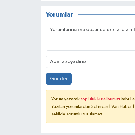
Yorumlar
Gönder
Yorum yazarak
topluluk kurallarımızı
kabul e
Yazılan yorumlardan Şehrivan | Van Haber |
şekilde sorumlu tutulamaz.