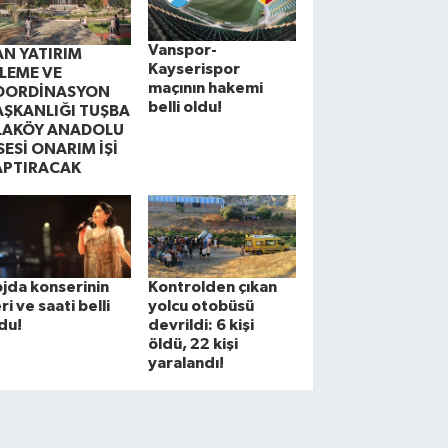
Vanspor-
AN YATIRIM
Kayserispor
ZLEME VE
maçının hakemi
OORDİNASYON
belli oldu!
AŞKANLIĞI TUŞBA
LAKÖY ANADOLU
SESİ ONARIM İŞİ
APTIRACAK
jda konserinin
Kontrolden çıkan
ri ve saati belli
yolcu otobüsü
du!
devrildi: 6 kişi
öldü, 22 kişi
yaralandı!