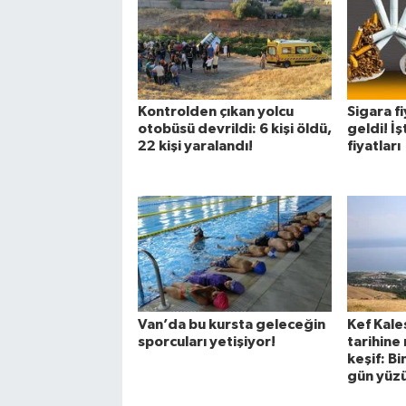
Kontrolden çıkan yolcu
Sigara f
otobüsü devrildi: 6 kişi öldü,
geldi! İş
22 kişi yaralandı!
fiyatları
Van’da bu kursta geleceğin
Kef Kale
sporcuları yetişiyor!
tarihine 
keşif: Bi
gün yüzü