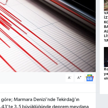
V
İ
K
B
A
Lİ
Y
Ro
ye
-
+
A
A
ol
e göre; Marmara Denizi'nde Tekirdağ'ın
 13.43'te 3.5 büyüklüğünde deprem meydana