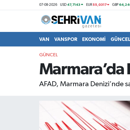
47,7143
55,0317
64,24
07-08-2026
USD
EUR
GBP
Van Nöbetçi Eczaneler
Van Hava Durumu
VAN
VANSPOR
EKONOMİ
GÜNCE
VAN Namaz Vakitleri
GÜNCEL
Marmara’da 
Van Trafik Yoğunluk Haritası
Süper Lig Puan Durumu ve Fikstür
AFAD, Marmara Denizi’nde s
Tüm Manşetler
Son Dakika Haberleri
Haber Arşivi