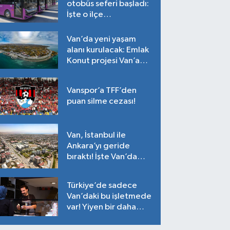
otobüs seferi başladı:
İşte o ilçe…
Van’da yeni yaşam
alanı kurulacak: Emlak
Konut projesi Van’a
geliyor!
Vanspor’a TFF’den
puan silme cezası!
Van, İstanbul ile
Ankara’yı geride
bıraktı! İşte Van’da
ortalama fiyatlar…
Türkiye’de sadece
Van’daki bu işletmede
var! Yiyen bir daha
yiyor