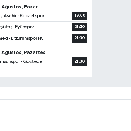
6 Ağustos, Pazar
şakşehir - Kocaelispor
19:00
şiktaş - Eyüpspor
21:30
ed - Erzurumspor FK
21:30
7 Ağustos, Pazartesi
msunspor - Göztepe
21:30