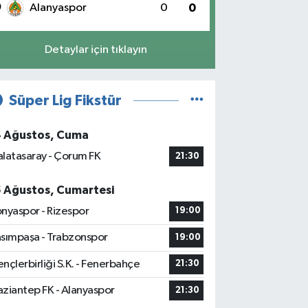
0
Alanyaspor
0
0
Detaylar için tıklayın
Süper Lig Fikstür
4 Ağustos, Cuma
latasaray - Çorum FK
21:30
5 Ağustos, Cumartesi
nyaspor - Rizespor
19:00
sımpaşa - Trabzonspor
19:00
nçlerbirliği S.K. - Fenerbahçe
21:30
ziantep FK - Alanyaspor
21:30