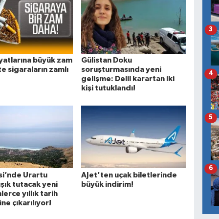
3
iyatlarına büyük zam
Gülistan Doku
te sigaraların zamlı
soruşturmasında yeni
4
gelişme: Delil karartan iki
kişi tutuklandı!
5
6
si’nde Urartu
AJet'ten uçak biletlerinde
ışık tutacak yeni
büyük indirim!
nlerce yıllık tarih
ne çıkarılıyor!