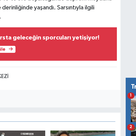
derinliğinde yaşandı. Sarsıntıyla ilgili
.
rsta geleceğin sporcuları yetişiyor!
üle
KEZİ
T
1
2