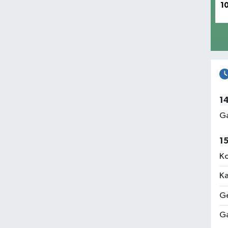
1
1
Ga
1
Ko
Ka
Ge
Ga