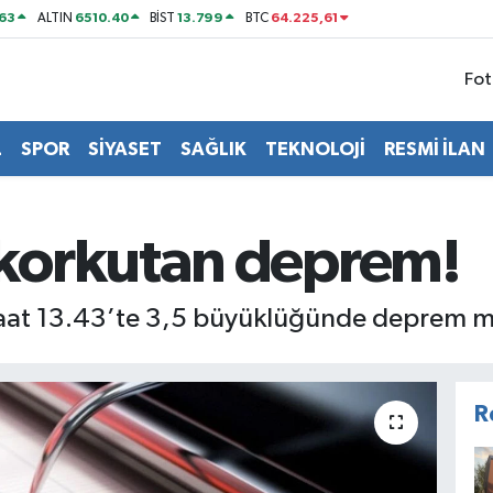
63
6510.40
13.799
64.225,61
ALTIN
BİST
BTC
Fot
L
SPOR
SİYASET
SAĞLIK
TEKNOLOJİ
RESMİ İLAN
korkutan deprem!
aat 13.43’te 3,5 büyüklüğünde deprem m
R