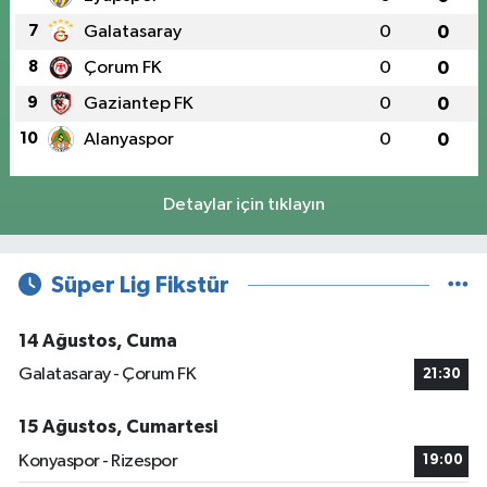
7
Galatasaray
0
0
8
Çorum FK
0
0
9
Gaziantep FK
0
0
10
Alanyaspor
0
0
Detaylar için tıklayın
Süper Lig Fikstür
14 Ağustos, Cuma
Galatasaray - Çorum FK
21:30
15 Ağustos, Cumartesi
Konyaspor - Rizespor
19:00