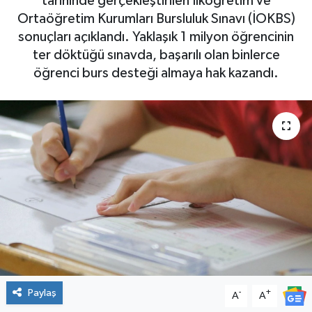
tarihinde gerçekleştirilen İlköğretim ve
Ortaöğretim Kurumları Bursluluk Sınavı (İOKBS)
sonuçları açıklandı. Yaklaşık 1 milyon öğrencinin
ter döktüğü sınavda, başarılı olan binlerce
öğrenci burs desteği almaya hak kazandı.
Paylaş
-
+
A
A