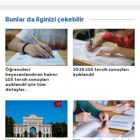
Bunlar da ilginizi çekebilir
Öğrencileri
2026 LGS tercih sonuçları
heyecanlandıran haber:
açıklandı!
LGS tercih sonuçları
açıklandı! işte tüm
detaylar…