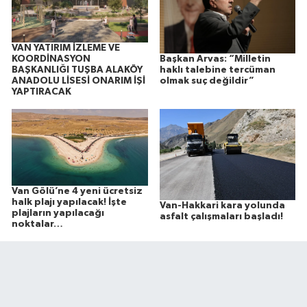
VAN YATIRIM İZLEME VE
Başkan Arvas: “Milletin
KOORDİNASYON
haklı talebine tercüman
BAŞKANLIĞI TUŞBA ALAKÖY
olmak suç değildir”
ANADOLU LİSESİ ONARIM İŞİ
YAPTIRACAK
Van Gölü’ne 4 yeni ücretsiz
halk plajı yapılacak! İşte
Van-Hakkari kara yolunda
plajların yapılacağı
asfalt çalışmaları başladı!
noktalar…