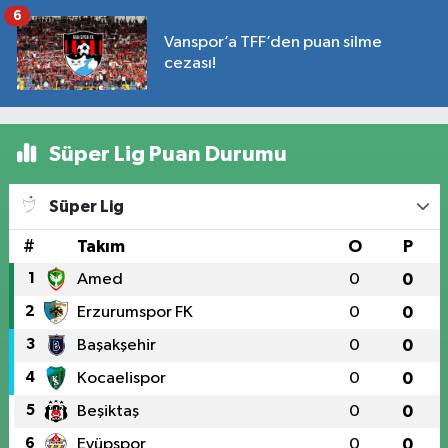
6
Vanspor’a TFF’den puan silme
cezası!
Süper Lig Puan Durumu
Süper Lig
#
Takım
O
P
1
Amed
0
0
2
Erzurumspor FK
0
0
3
Başakşehir
0
0
4
Kocaelispor
0
0
5
Beşiktaş
0
0
6
Eyüpspor
0
0