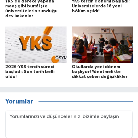
YKS’de derece yapana
YKS tercih dönemi başladı:
maaş gibi burs! İşte
Üniversitelerde 16 yeni
üniversitelerin sunduğu
bölüm açıldı!
dev imkanlar
2026-YKS tercih süreci
Okullarda yeni dönem
başladı: Son tarih belli
başlıyor! Yönetmelikte
oldu!
dikkat çeken değişiklikler
Yorumlar