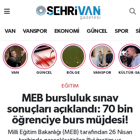
Van Nöbetçi Eczaneler
VAN
VANSPOR
EKONOMİ
GÜNCEL
SPOR
S
Van Hava Durumu
VAN Namaz Vakitleri
Van Trafik Yoğunluk Haritası
VAN
GÜNCEL
BÖLGE
VANSPOR
K
EĞİTİM
Süper Lig Puan Durumu ve Fikstür
MEB bursluluk sınav
Tüm Manşetler
sonuçları açıklandı: 70 bin
öğrenciye burs müjdesi!
Son Dakika Haberleri
Milli Eğitim Bakanlığı (MEB) tarafından 26 Nisan
Haber Arşivi