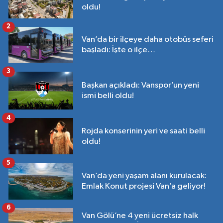
oldu!
2
Van’da bir ilçeye daha otobüs seferi
başladı: İşte o ilçe…
3
Başkan açıkladı: Vanspor’un yeni
ismi belli oldu!
4
Rojda konserinin yeri ve saati belli
oldu!
5
Van’da yeni yaşam alanı kurulacak:
Emlak Konut projesi Van’a geliyor!
6
Van Gölü’ne 4 yeni ücretsiz halk