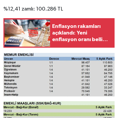
%12,41 zamlı: 100.286 TL
Enflasyon rakamları
açıklandı: Yeni
enflasyon oranı belli
oldu!