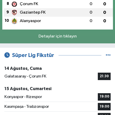
8
Çorum FK
0
0
9
Gaziantep FK
0
0
10
Alanyaspor
0
0
Detaylar için tıklayın
Süper Lig Fikstür
14 Ağustos, Cuma
Galatasaray - Çorum FK
21:30
15 Ağustos, Cumartesi
Konyaspor - Rizespor
19:00
Kasımpaşa - Trabzonspor
19:00