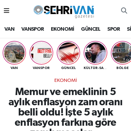
Van Nöbetçi Eczaneler
VAN
VANSPOR
EKONOMİ
GÜNCEL
SPOR
S
Van Hava Durumu
VAN Namaz Vakitleri
Van Trafik Yoğunluk Haritası
VAN
VANSPOR
GÜNCEL
BÖLGE
KÜLTÜR-SANAT
EKONOMİ
Süper Lig Puan Durumu ve Fikstür
Memur ve emeklinin 5
Tüm Manşetler
aylık enflasyon zam oranı
belli oldu! İşte 5 aylık
Son Dakika Haberleri
enflasyon farkına göre
Haber Arşivi