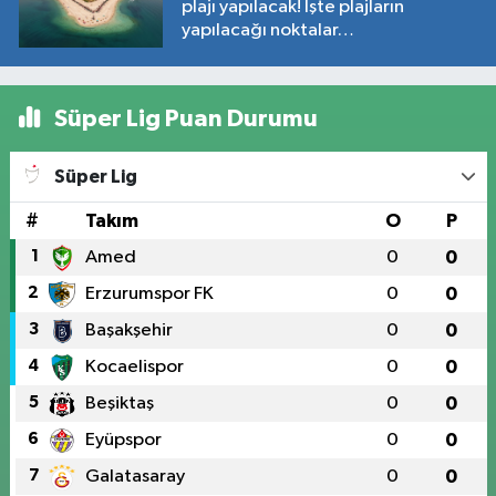
plajı yapılacak! İşte plajların
yapılacağı noktalar…
Süper Lig Puan Durumu
Süper Lig
#
Takım
O
P
1
Amed
0
0
2
Erzurumspor FK
0
0
3
Başakşehir
0
0
4
Kocaelispor
0
0
5
Beşiktaş
0
0
6
Eyüpspor
0
0
7
Galatasaray
0
0